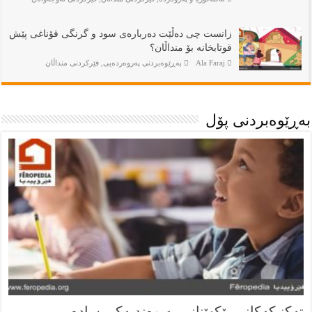
زانست چی دەڵێت دەربارەی سود و گرنگی قۆناغی پێش
قوتابخانە بۆ منداڵان؟
Ala Faraj
بەڕێوەبردنى پەروەردەيى
,
فێركردنى منداڵان
بەڕێوەبردنى پۆل
تەکنیکەکانی پێکهێنانی پەیوەندیەکی سادە