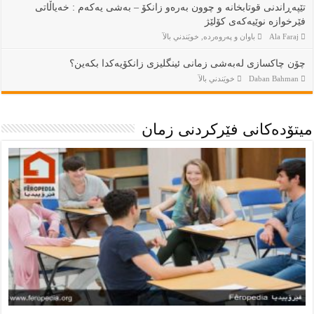
تێپەڕاندنی قوتابخانە و چوون بەرەو زانکۆ – بەشی یەکەم : خەیاڵاتی
فێرخوازە نوێیەکەی کۆلێژ
Ala Faraj
باوان و پەروەردە
,
خويَندني بالآ
چۆن چاكسازى لەبەشى زمانى ئينگليزى زانكۆيەكدا بكەين؟
Daban Bahman
خويَندني بالآ
ميتۆدەكانى فێركردنى زمان