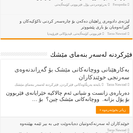
Feropedia
بەڕێوەبردنى پۆل
,
فێربوونی كۆمەڵایەتی
لیژنەی دادوەری ڕاهێنان دەکەن بۆ چارەسەر کردنی ناکۆکیەکان و
گێڕانەوەیان بۆ باری پێشووتر
Tarza Nawzad
فێربوونی كۆمەڵایەتی
,
ڤيديۆكانى فێرۆپيديا
فێركردنە لەسەر بنەماى مێشك
بەکارهێنانی ووچانەکانی مێشک بۆ گەڕاندنەوەی
سەرنجی خوێندکاران
Tarza Nawzad
بابەتە بەربڵاوەكانى فێركردن
,
فێركردنە لەسەر بنەماى مێشك
دەربارەی زانست و شیانی ئەم چالاکیە خێرایانەی فێربوون
بۆ پۆل بزانە. ووچانەکانی مێشک چین؟ بۆ …
زياتر بخوێنەرەوە »
خوێندکاران لە سەرنەکەوتنیان دەیانەوێت چی بە بیر ئێمە بهێننەوە
Tarza Nawzad