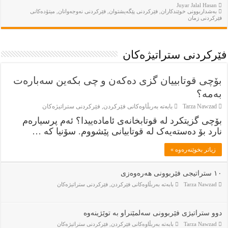
Juyar Jalal Hasan
بەشداربوونی خوێندكاران
,
فێركردنى پێگەيشتوان
,
فێركردنى نەوجەوانان
,
ميتۆدەكانى
فێركردنى زمان
فێركردنى ستراتيژەكان
بۆچی قوتابییان گزی دەکەن و چی بکەین سەبارەت
بەمە؟
Tarza Nawzad
بابەتە بەربڵاوەكانى فێركردن
,
فێركردنى ستراتيژەكان
بۆچی گزیتکرد لە قوتابخانەی ئامادەییدا؟ ئەم پرسیارەم
نارد بۆ دەستەیەک لە قوتابیانی پێشووم. سۆنیا کە …
زياتر بخوێنەرەوە »
١٠ ستراتیجی فێربوونی هەرەوەزی
Tarza Nawzad
بابەتە بەربڵاوەكانى فێركردن
,
فێركردنى ستراتيژەكان
دوو ستراتیژی فێربوونی سەلمێنراو بە توێژینەوە
Tarza Nawzad
بابەتە بەربڵاوەكانى فێركردن
,
فێركردنى ستراتيژەكان