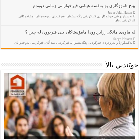
پێنج ئامۆژگاری بۆ بەقسە هێنانی فێرخوازانی زمانی دووەم
Juyar Jalal Hasan
بەشداربوونی خوێندكاران
,
فێركردنى پێگەيشتوان
,
فێركردنى نەوجەوانان
,
ميتۆدەكانى
فێركردنى زمان
لە ماوەی مانگی ڕابردوودا مامۆستاکان چی فێربوون لە چین ؟
Sarya Hassan
تەكنەلۆژيا و پەروەردە
,
فێركردنى پێگەيشتوان
,
فێركردنى منداڵان
,
فێركردنى نەوجەوانان
خويَندني بالآ