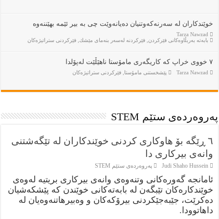
خوێندکاران لە سەرنەکەوتنیان دەیانەوێت چی بە بیر ئێمە بهێننەوە
Tarza Nawzad
بابەتە بەربڵاوەكانى فێركردن
,
فێركردنە لەسەر بنەماى مێشك
,
فێركردنى ستراتيژەكان
٧ خووی خراپ کە کاریگەری مامۆستا ناهێڵێت لەپۆلدا
Tarza Nawzad
پێشخستنى مامۆستا
,
فێركردنى ستراتيژەكان
پەروەردەی ستێم STEM
٦ ڕێگە بۆ هاوکاری کردنی خوێندکاران لە تێگەشتنی
وانەی بیرکاری دا
Judi Shaho Hussein
پەروەردەی ستێم STEM
ئامانجە گەورەکانی وتنەوەی وانەی بیرکاری بریتیە لەوەی
خوێندکارەکان تێبگەن لە بابەتەکانی خوێندن کە پێشکەشیان
دەکرێت، جێبەجێکردنی بیرۆکەکان و وەبیرهاتنەوەیان لە
داهاتوودا.