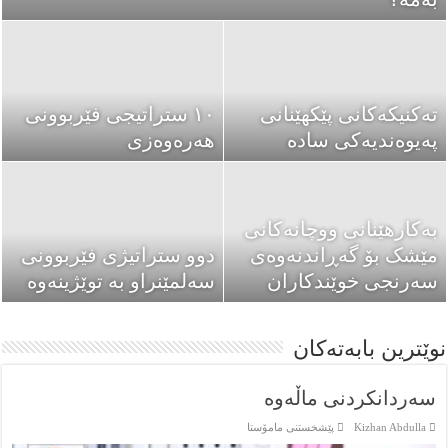
پێنج ڕێنمای بۆ
٧ خووی خراپ کە
ڕێکخستنی باخچەی
تەکنیکەکانی پێکهێنانی
کاریگەری مامۆستا
١٠ ستراتیجی فێربوونی
ساوایان
پەیوەندیەکی سادە
هەرەوەزی
ناهێڵێت لەپۆلدا
بەکارهێنانی ووچانەکانی
خووە پێویستەکانی
هێزە ئەرێنیەکانی
مێشک بۆ گەڕاندنەوەی
مامۆستایەکی
دوو ستراتیژی فێربوونی
سەرنجی خوێندکاران
پەیوەندیکردن بە ماڵەوە
سەرکەوتوو
سەلمێنراو بە توێژینەوە
نوێترین بابەتەکان
سەردانکردنی ماڵەوە
Kizhan Abdulla
پێشخستنى مامۆستا