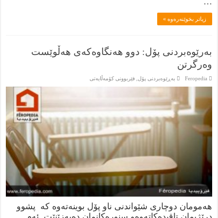
…
زياتر بخوێنەرەوە »
بەرێوەبردنی پۆل: دوو هەنگاوەکەی هەڵوێست
وەرگرتن
Feropedia
بەڕێوەبردنى پۆل
,
فێربوونی كۆمەڵایەتی
هەمومان دوچاری شێواندنی ناو پۆل بوینەتەوە کە پشوو
درێژیمان تاقیدەکاتەوەو سنورەکانمان دەبەزێنێت. ئەم