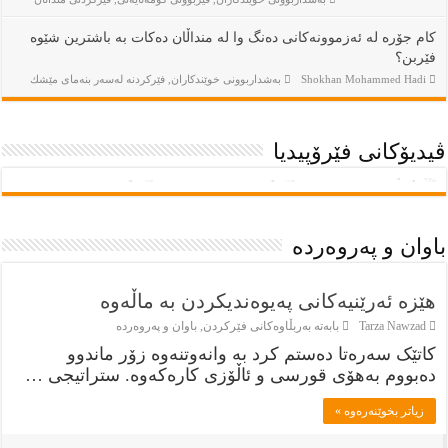
کام جۆرە لە ئەزموونەکانی دەنگ وا لە منداڵان دەکات بە باشترین شێوە
فێربن؟
Shokhan Mohammed Hadi
بەشداربوونی خوێندكاران
,
فێركردنە لەسەر بنەماى مێشك
ڤيديۆكانى فێرۆپيديا
باوان و پەروەردە
هێزە ئەرێنیەکانی پەیوەندیکردن بە ماڵەوە
Tarza Nawzad
بابەتە بەربڵاوەكانى فێركردن
,
باوان و پەروەردە
کاتێک سەرەتا دەستم کرد بە وانەوتنەوە زۆر ماندوو
دەبووم بەهۆی قورسی و ئاڵۆزی کارەکەوە. ستراتیجی …
زياتر بخوێنەرەوە »