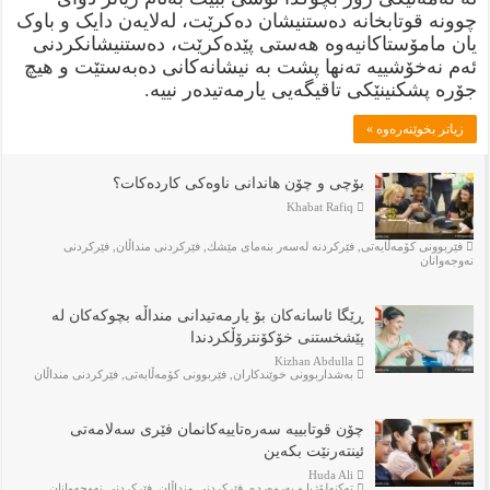
چوونە قوتابخانە دەستنیشان دەکرێت، لەلایەن دایک و باوک
یان مامۆستاکانیەوە هەستی پێدەکرێت، دەستنیشانکردنی
ئەم نەخۆشییە تەنها پشت بە نیشانەکانی دەبەستێت و هیچ
جۆرە پشکنینێکی تاقیگەیی یارمەتیدەر نییە.
زياتر بخوێنەرەوە »
بۆچى و چۆن هاندانى ناوه‌كى كارده‌كات؟
Khabat Rafiq
فێربوونی كۆمەڵایەتی
,
فێركردنە لەسەر بنەماى مێشك
,
فێركردنى منداڵان
,
فێركردنى
نەوجەوانان
ڕێگا ئاسانەکان بۆ یارمەتیدانی منداڵە بچوکەکان لە
پێشخستنی خۆکۆنترۆڵکردندا
Kizhan Abdulla
بەشداربوونی خوێندكاران
,
فێربوونی كۆمەڵایەتی
,
فێركردنى منداڵان
چۆن قوتابییە سەرەتاییەکانمان فێری سەلامەتی
ئینتەرنێت بکەین
Huda Ali
تەكنەلۆژيا و پەروەردە
,
فێركردنى منداڵان
,
فێركردنى نەوجەوانان