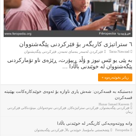
٦ ستراتیژی کاریگەر بۆ فێرکردنی پێگەشتووان
Tarza Nawzad
فێركردن لەسەر بنەماى تەمەن
,
فێركردنى پێگەيشتوان
بە پێی یو ئێس نیوز و ۆڵد ڕیپۆرت، ڕێژەی ناو تۆمارکردنی
پێگەشتووان لە خوێندنی باڵادا …
زياتر بخوێنەرەوە »
دەستبکە بە قسەکردن: شەش یارى ناوازە بۆ ئەوەی خوێندکارەکانت بهێنیتە
قسەکردن
Hunar Ismael Kareem
فێركردنى پێگەيشتوان
,
فێركردنى ستراتيژەكان
,
فێركردنى نەوجەوانان
,
ميتۆدەكانى فێركردنى
زمان
وانە ووتنەوەیەکی کاریگەر لە خوێندنی باڵادا
Feropedia
پێشخستنى مامۆستا
,
خويَندني بالآ
,
فێركردنى پێگەيشتوان