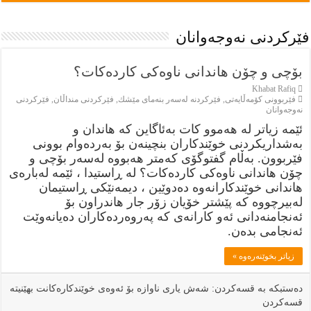
فێركردنى نەوجەوانان
بۆچى و چۆن هاندانى ناوه‌كى كارده‌كات؟
Khabat Rafiq
فێربوونی كۆمەڵایەتی
,
فێركردنە لەسەر بنەماى مێشك
,
فێركردنى منداڵان
,
فێركردنى
نەوجەوانان
ئێمه‌ زياتر له‌ هه‌موو كات به‌ئاگاين كه‌ هاندان و
به‌شداريكردنى خوێندكاران بنچينه‌ن بۆ به‌رده‌وام بوونى
فێربوون. به‌ڵام گفتوگۆى كه‌متر هه‌بووه‌ له‌سه‌ر بۆچى و
چۆن هاندانى ناوه‌كى كارده‌كات؟ له‌ ڕاستيدا ، ئێمه‌ له‌باره‌ى
هاندانى خوێندكارانه‌وه‌ ده‌دوێين ، ديمه‌نێكى ڕاستيمان
له‌بيرچووه‌ كه‌ پێشتر خۆيان زۆر جار هاندراون بۆ
ئه‌نجامنه‌دانى ئه‌و كارانه‌ى كه‌ په‌روه‌رده‌كاران ده‌يانه‌وێت
ئه‌نجامى بده‌ن.
زياتر بخوێنەرەوە »
دەستبکە بە قسەکردن: شەش یارى ناوازە بۆ ئەوەی خوێندکارەکانت بهێنیتە
قسەکردن