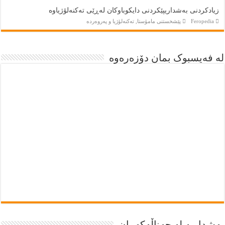
زیادکردنی بەشداریپێکردنی دایکوباوکان لەڕێی تەکنەلۆژیاوە
Feropedia
پێشخستنى مامۆستا
,
تەكنەلۆژيا و پەروەردە
لە فەیسبوک بمان دۆزەرەوە
بەشداربە لە چەناڵەکەمان