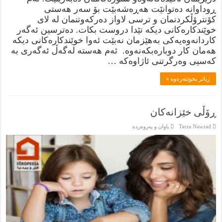
ڕوداوانە دەتوانێت هەڕەشەبێت بۆ سەر هەستی
کۆنترۆڵکردنمان و ترسی لاواز دەرکەوتنمان لە لای
خوێندکارەکانی دیکە تێدا دروست بکات. دەترسین ئەگەر
کاردانەوەیەکی بەهێزمان نەبێت ئەوا خوێندکارەکانی دیکە
هەمان کار دوبارەبکەنەوە. ئەم هەستە لەگەڵ ئەگەری بە
کەسیی وەرگرتنی ئاژاوەکە …
زياتر بخوێنەرەوە »
ڕۆڵی خێزانەکان
Tarza Nawzad
باوان و پەروەردە