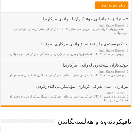
زياتر بخوێنەرەوە »
٩ ستراتیژ بۆ هاندانی خوێندکاران لە وانەی بیرکاریدا
Judi Shaho Hussein
بەشداربوونی خوێندكاران
,
پەروەردەی ستێم STEM
,
فێركردنى ستراتيژەكان
,
فێركردنى
نەوجەوانان
١٤ کەرەستەی ڕاستەقینە بۆ وانەی بیرکاری لە پۆلدا
Judi Shaho Hussein
پەروەردەی ستێم STEM
,
تەكنەلۆژيا و پەروەردە
,
فێركردنى منداڵان
,
فێركردنى نەوجەوانان
خوێندکاران سەنتەرن لەوانەی بیرکاریدا
Judi Shaho Hussein
پەروەردەی ستێم STEM
,
فێركردنى ستراتيژەكان
,
فێركردنى منداڵان
,
فێركردنى نەوجەوانان
بیرکاری – سێ ئەرکی کرداری: مۆدێلکردنی لێدەرکردن
Shiraz Ahmad
پەروەردەی ستێم STEM
,
فێركردنى ستراتيژەكان
,
فێركردنى منداڵان
,
فێركردنى نەوجەوانان
,
ڤيديۆكانى فێرۆپيديا
تاقیكردنەوە و هەڵسەنگاندن