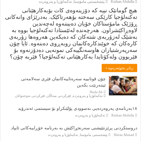
Kizhan Abdulla
پێشخستنى مامۆستا
,
تەكنەلۆژيا و پەروەردە
هیچ گومانێک نییە کە دۆزینەوەی کات بۆبەکارهێنانی
تەکنەلۆجیا کارێکی سەختە بۆهەرتاکێک. بەدرێژای وانەکانی
ڕۆژێک مامۆستاکان خۆیان دەبیننەوە لەچەندین
لاوەڕاکێشراون. هەرچەندە لەئێستادا تەکنەلۆجیا بووە بە
بەشێک لەزۆربەی شتەکان کە دەیکەین هەروەها زۆربەی
کارەکان کە خوێندکارەکانمان روبەڕوی دەبنەوە. ئایا چۆن
سەرپەرشتیاران هاوسەنگییەکی نمونەیی دەدۆزنەوە بۆ
فێربوون ولەکۆتایدا بەکارهێنانی تەکنەلۆجیا؟ فێربە چۆن؟
زياتر بخوێنەرەوە »
چۆن قوتابییە سەرەتاییەکانمان فێری سەلامەتی
ئینتەرنێت بکەین
Huda Ali
تەكنەلۆژيا و پەروەردە
,
فێركردنى منداڵان
,
فێركردنى نەوجەوانان
١٨بەرنامەی پەروەردەيی بەسوودی پۆلێنکراو بۆ سيستمى ئەندرۆيد
Kizhan Abdulla
تەكنەلۆژيا و پەروەردە
دروستکردنی پرێزنتێیشنی سەرنجڕاکێش بە بەرنامە خۆڕاییەکانی ئایپاد
Shiraz Ahmad
پێشخستنى مامۆستا
,
تەكنەلۆژيا و پەروەردە