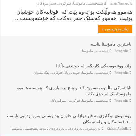
Tarza Nawzad
پێشخستنى مامۆستا
,
فێركردنى ستراتيژەكان
هەموو هەوڵێکت بۆ ئەوە بێت کە قوتابیەکان خۆشیان
بوێیت هەموو کەسێک حەز دەکات کە خۆشەویست …
زياتر بخوێنەرەوە »
باشترین مامۆستا بناسە
Feropedia
پێشخستنى مامۆستا
وانە ووتنەوەیەکی کاریگەر لە خوێندنی باڵادا
Feropedia
پێشخستنى مامۆستا
,
خويَندني بالآ
,
فێركردنى پێگەيشتوان
ئایا ئەركی ماڵەوە بەسوودە؟ ئەو پێنج پرسیارەی کە پێویستە هەموو
مامۆستایەک لە خۆی بکات
Feropedia
پێشخستنى مامۆستا
,
فێركردنى ستراتيژەكان
ووتنەوەی ئینگلیزی بە فێرخوازانی خاوەن پێداویستی پەروەردەیی تایبەت
– ئەفسانەکان و ڕاستییەکان
Kizhan Abdulla
بەڕێوەبردنى پەروەردەيى
,
پەروەردەی تایبەت
,
پێشخستنى مامۆستا