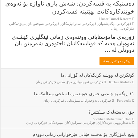
دەستبکە بە قسەکردن: شەش یارى ناوازە بۆ ئەوەی
خوێندکارەکانت بهێنیتە قسەکردن
Hunar Ismael Kareem
فێركردنى پێگەيشتوان
,
فێركردنى ستراتيژەكان
,
فێركردنى نەوجەوانان
,
ميتۆدەكانى
فێركردنى زمان
زۆربەى مامۆستایانى ووتنەوەی زمانى ئینگلیزى کێشەى
ئەوەیان هەیە کە قوتابییەکانیان ئاخێوەرى شەرمنن یان
دوودڵن لە …
زياتر بخوێنەرەوە »
گوێگرتن لە ووشە گرنگەکان لە گۆرانی دا
Kizhan Abdulla
فێركردنى نەوجەوانان
,
ميتۆدەكانى فێركردنى زمان
١١ ڕێگە بۆ چاندنی حەزی خوێندنەوە لە ناخی منداڵەکەتدا
Feropedia
فێركردنى نەوجەوانان
,
ميتۆدەكانى فێركردنى زمان
چۆن بەستەڵەک بشکێنین؟
Shokhan Mohammed Hadi
بەشداربوونی خوێندكاران
,
فێركردنى ستراتيژەكان
,
ميتۆدەكانى فێركردنى زمان
پێنج ئامۆژگاری بۆ بەقسە هێنانی فێرخوازانی زمانی دووەم