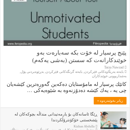
پێنج پرسيار له‌ خۆت بكه‌ سه‌باره‌ت به‌و
خوێندكارانه‌ت كه‌ سستن (به‌شى يه‌كه‌م)
Tarza Nawzad
بابەتە بەربڵاوەكانى فێركردن
,
بابەتە گرنگەكانى فێركردن
,
بەڕێوەبردنى پۆل
,
بەشداربوونی خوێندكاران
كاتێك پرسيار له‌ مامۆستايان ده‌كه‌ين گه‌وره‌ترين كێشه‌يان
چى يه‌ ، يه‌ك كێشه‌ ده‌دۆزنه‌وه‌ به‌ شێوه‌يه‌كى …
زياتر بخوێنەرەوە »
ڕێگا ئاسانەکان بۆ یارمەتیدانی منداڵە بچوکەکان لە
پێشخستنی خۆکۆنترۆڵکردندا
Kizhan Abdulla
بەشداربوونی خوێندكاران
,
فێربوونی كۆمەڵایەتی
,
فێركردنى منداڵان