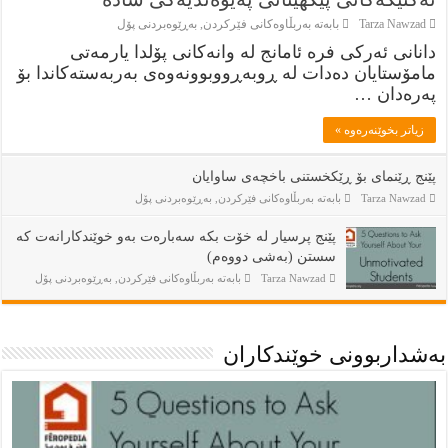
Tarza Nawzad
بابەتە بەربڵاوەكانى فێركردن
,
بەڕێوەبردنى پۆل
دانانی ئەرکی فرە ئامانج لە وانەکانی پۆلدا یارمەتی
مامۆستایان دەدات لە ڕوبەڕووبوونەوەی بەربەستەکاندا بۆ
پەرەدان …
زياتر بخوێنەرەوە »
پێنج ڕێنمای بۆ ڕێکخستنی باخچەی ساوایان
Tarza Nawzad
بابەتە بەربڵاوەكانى فێركردن
,
بەڕێوەبردنى پۆل
پێنج پرسيار له‌ خۆت بكه‌ سه‌باره‌ت به‌و خوێندكارانه‌ت كه‌
سستن (به‌شى دووه‌م)
Tarza Nawzad
بابەتە بەربڵاوەكانى فێركردن
,
بەڕێوەبردنى پۆل
بەشداربوونی خوێندكاران