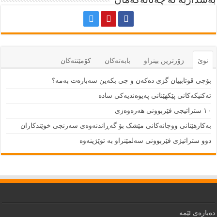
نوێ
زۆرترين بينراو
بابەتەكان
كۆمێنتەكان
بۆچی قوتابییان گزی دەکەن و چی بکەین سەبارەت بەمە؟
تەکنیکەکانی پێکهێنانی پەیوەندیەکی سادە
١٠ ستراتیجی فێربوونی هەرەوەزی
بەکارهێنانی ووچانەکانی مێشک بۆ گەڕاندنەوەی سەرنجی خوێندکاران
دوو ستراتیژی فێربوونی سەلمێنراو بە توێژینەوە
دەبارەى ئێمە