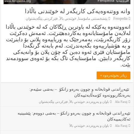
وانە ووتنەوەیەکی کاریگەر لە خوێندنی باڵادا
Feropedia
پێشخستنى مامۆستا
,
خويَندني بالآ
,
فێركردنى پێگەيشتوان
انەووتنەوە یەکێکە لە باوترین ڕێگاکان کە لە خوێندنی باڵادا
لەلایەن مامۆستایانەوە بەکاردەھێنرێت. ئەمەش دەکرێت
زۆر کاریگەربێت، بەمەرجێک بە وریاییەوە پلانی بۆ دابنرێت
و بە ھۆشیارییەوە بگەیەندرێت. لەم بابەتە گرنگەدا
مامۆستایان فێری ئەوە دەبن کە چۆن پلان بۆ وانەیەکی
کاریگەر دابنێن. مامۆستایەک تاگ بکە بۆ ئەوەی سوودمەند
بێت.
زياتر بخوێنەرەوە »
تێپەڕاندنی قوتابخانە و چوون بەرەو زانکۆ – بەشی سێیەم:
بەرەنگاربوونەوە کۆمەڵایەتییەکان
Ala Faraj
باوان و پەروەردە
,
خويَندني بالآ
,
فێركردنى پێگەيشتوان
تێپەڕاندنی قوتابخانە و چوون بەرەو زانکۆ – بەشی دووەم: پێشبینیە
ئەکادیمییەکان
Ala Faraj
باوان و پەروەردە
,
خويَندني بالآ