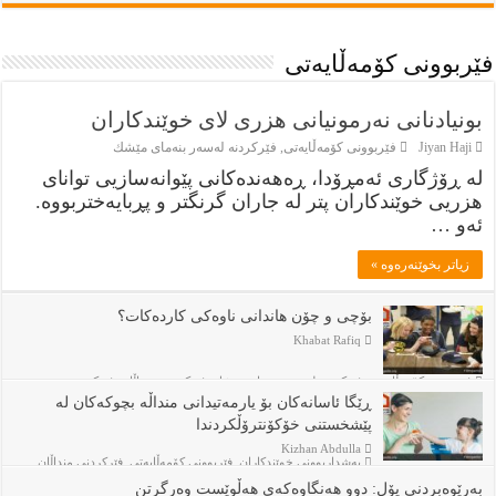
فێربوونی كۆمەڵایەتی
بونيادنانى نەرمونيانى هزرى لاى خوێندكاران
Jiyan Haji
فێربوونی كۆمەڵایەتی
,
فێركردنە لەسەر بنەماى مێشك
له‌ ڕۆژگارى ئه‌مڕۆدا، ڕه‌هه‌نده‌كانى پێوانه‌سازيى تواناى
هزريى خوێندكاران پتر له‌ جاران گرنگتر و پڕبايه‌ختربووه‌.
ئه‌و …
زياتر بخوێنەرەوە »
بۆچى و چۆن هاندانى ناوه‌كى كارده‌كات؟
Khabat Rafiq
فێربوونی كۆمەڵایەتی
,
فێركردنە لەسەر بنەماى مێشك
,
فێركردنى منداڵان
,
فێركردنى
نەوجەوانان
ڕێگا ئاسانەکان بۆ یارمەتیدانی منداڵە بچوکەکان لە
پێشخستنی خۆکۆنترۆڵکردندا
Kizhan Abdulla
بەشداربوونی خوێندكاران
,
فێربوونی كۆمەڵایەتی
,
فێركردنى منداڵان
بەرێوەبردنی پۆل: دوو هەنگاوەکەی هەڵوێست وەرگرتن