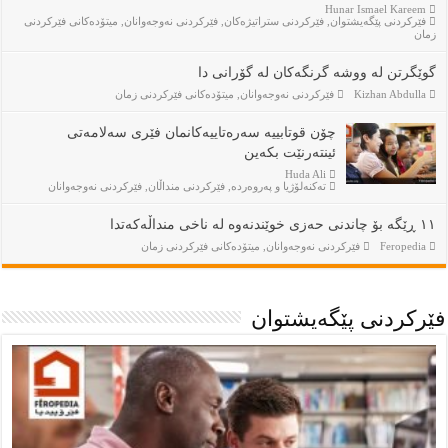
Hunar Ismael Kareem
فێركردنى پێگەيشتوان
,
فێركردنى ستراتيژەكان
,
فێركردنى نەوجەوانان
,
ميتۆدەكانى فێركردنى
زمان
گوێگرتن لە ووشە گرنگەکان لە گۆرانی دا
Kizhan Abdulla
فێركردنى نەوجەوانان
,
ميتۆدەكانى فێركردنى زمان
چۆن قوتابییە سەرەتاییەکانمان فێری سەلامەتی
ئینتەرنێت بکەین
Huda Ali
تەكنەلۆژيا و پەروەردە
,
فێركردنى منداڵان
,
فێركردنى نەوجەوانان
١١ ڕێگە بۆ چاندنی حەزی خوێندنەوە لە ناخی منداڵەکەتدا
Feropedia
فێركردنى نەوجەوانان
,
ميتۆدەكانى فێركردنى زمان
فێركردنى پێگەيشتوان