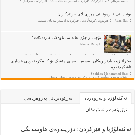
بابەتە بەربڵاوەكانى فێركردن
,
فێركردنە لەسەر بنەماى مێشك
,
فێركردنى ستراتيژەكان
بونيادنانى نەرمونيانى هزرى لاى خوێندكاران
Jiyan Haji
فێربوونی كۆمەڵایەتی
,
فێركردنە لەسەر بنەماى مێشك
بۆچى و چۆن هاندانى ناوه‌كى كارده‌كات؟
Khabat Rafiq
فێربوونی كۆمەڵایەتی
,
فێركردنە لەسەر بنەماى مێشك
,
فێركردنى منداڵان
,
فێركردنى
نەوجەوانان
ستراتیژە بنیادنراوەکان لەسەر بنەمای مێشک بۆ کەمکردنەوەی فشاری
تاقیکردنەوە
Shokhan Mohammed Hadi
تاقیكردنەوە و هەڵسەنگاندن
,
فێركردنە لەسەر بنەماى مێشك
تەكنەلۆژيا و پەروەردە
بەڕێوەبردنى پەروەردەيى
توێژینەوە زانستیەکان
تەکنەلۆژیا و فێرکردن: دۆزینەوەی هاوسەنگی