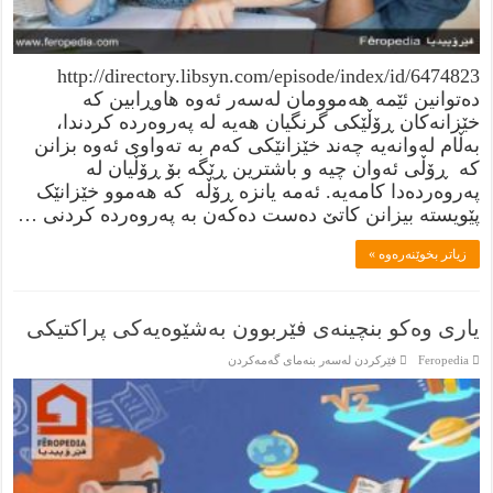
http://directory.libsyn.com/episode/index/id/6474823
دەتوانین ئێمە هەموومان لەسەر ئەوە هاوڕابین کە
خێزانەکان ڕۆڵێکی گرنگیان هەیە لە پەروەردە کردندا،
بەڵام لەوانەیە چەند خێزانێکی کەم بە تەواوی ئەوە بزانن
کە ڕۆڵی ئەوان چیە و باشترین ڕێگە بۆ ڕۆڵیان لە
پەروەردەدا كامەيە. ئەمە یانزە ڕۆڵە کە هەموو خێزانێک
پێویستە بیزانن کاتێ دەست دەکەن بە پەروەردە کردنی …
زياتر بخوێنەرەوە »
یاری وەکو بنچینەی فێربوون بەشێوەیەکی پراکتیکی
Feropedia
فێركردن لەسەر بنەماى گەمەكردن