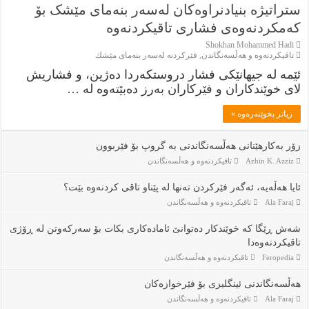
ستراتیژە بنیادنراوەکان لەسەر بنەمای مێشک بۆ
کەمکردنەوەی فشاری تاقیکردنەوە
Shokhan Mohammed Hadi
تاقیكردنەوە و هەڵسەنگاندن
,
فێركردنە لەسەر بنەماى مێشك
ئێمە لە جیهانێکی فشار دروستکەردا دەژین، و فشاریش
لای خوێندکاران و فێرکاران بەرز دەبێتەوە لە …
زياتر بخوێنەرەوە »
زۆر بەکارهێنانی هەڵسەنگاندنی بە گروپ بۆ فێربوون
Azhin K. Azziz
تاقیكردنەوە و هەڵسەنگاندن
ئایا هەڵەیە، ئەگەر فێرکردن ته‌نها له‌ پێناو تاقی کردنەوە بێت؟
Ala Faraj
تاقیكردنەوە و هەڵسەنگاندن
شەش ڕێگا کە خوێندکار دەتوانێ ئامادەکاری بکات بۆ سەرکەوتن لە ڕۆژی
تاقیکردنەوەدا
Feropedia
تاقیكردنەوە و هەڵسەنگاندن
هەڵسەنگاندنی ئینگلیزی بۆ فێرخوازەکان
Ala Faraj
تاقیكردنەوە و هەڵسەنگاندن