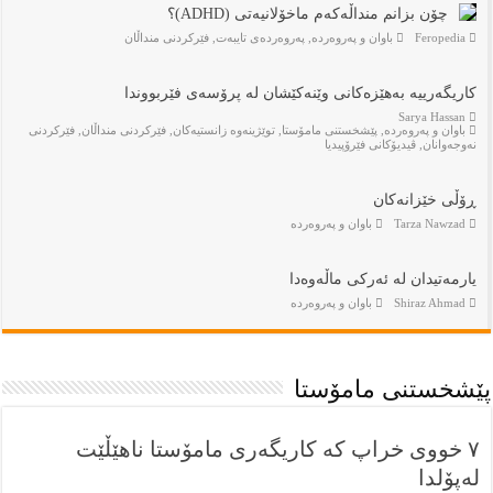
چۆن بزانم منداڵەکەم ماخۆلانیەتی (ADHD)؟
Feropedia
باوان و پەروەردە
,
پەروەردەی تایبەت
,
فێركردنى منداڵان
کاریگەرییە بەهێزەکانی وێنەکێشان لە پرۆسەی فێربووندا
Sarya Hassan
باوان و پەروەردە
,
پێشخستنى مامۆستا
,
توێژینەوە زانستیەکان
,
فێركردنى منداڵان
,
فێركردنى
نەوجەوانان
,
ڤيديۆكانى فێرۆپيديا
ڕۆڵی خێزانەکان
Tarza Nawzad
باوان و پەروەردە
يارمەتيدان لە ئەركى ماڵەوەدا
Shiraz Ahmad
باوان و پەروەردە
پێشخستنى مامۆستا
٧ خووی خراپ کە کاریگەری مامۆستا ناهێڵێت
لەپۆلدا