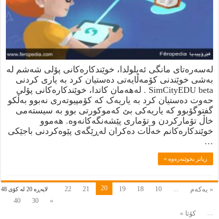
لەسەرەتای مانگی ئەیلولدا، خوێندکارەکانی پۆلی شەشم لە
بەشی خوێندنی کۆمەڵایەتی دەستیان کرد بە یاری کردنی
SimCityEDU beta . لەهەمان کاتدا، خوێندکارەکانی پۆلی
حەوت دەستیان کرد بە یاریەک کە کۆمپیوتەری نەبوو بەڵکو
گفتوگۆبوو کە یاریەکی بێ کەموکورتی بوو بە سیستەمی
خاڵ تۆمارکردن و تۆماری پێشەنگەکانەوە. هەموو
خوێندکارەکانم خەڵات دەکران لەڕێگەی پێوەکردنی باجێکی
…
زياتر بخوێنەرەوە »
20
22
21
19
18
10
...
« يەكەم
لاپەڕە 20 لە كۆى 48
40
30
»
...
كۆتا »