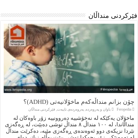
فێركردنى منداڵان
چۆن بزانم منداڵەکەم ماخۆلانیەتی (ADHD)؟
Feropedia
باوان و پەروەردە
,
پەروەردەی تایبەت
,
فێركردنى منداڵان
ماخۆلان یەکێکە لە نەخۆشییە دەروونییە زۆر باوەکان لە
منداڵاندا، لە ١٠٠ منداڵ ٨ منداڵ توشی دەبێت، لە ڕەگەزی
نێردا نزیکەی دوو ئەوەندەی ڕەگەزی مێیە، دەکرێت منداڵ
لە تەمەنێکی زۆر بچوکدا توشی ببێت بەڵام زیاتر دوای