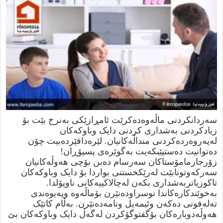
سەردانکردنی ماڵەوەدەکرێت ئامڕازێکی بەنرخ بێت بۆ
زیادکردنی بەشداری کردنی دایک وباوکەکان
لەپەروەردەکردنی منداڵەکانیان. لێرەدافێردەبیت چۆن
دەتوانیت دەستپێبکەیت بەگوێرەی پسپۆڕان!
زۆرجارمامۆستاکان سەرسام دەبن بۆچی هەوڵەکانیان
سەرکەوتونابێت لەرێکخستنی بواردا بۆ دایک وباوکەکان
تاکوزیاتربەشداری بکەن لەچالاکییەکانی ناوپۆلدا.
بەخوێندکارەکاندا نوسراودەنێرن بۆماڵەوە وپەیوەندی
تەلەفونی دەکەن وئیمەیل ونامەدەنێرن. بەڵام کاتێک
هەوڵەدوبارەکان بۆگفتوگۆکردن لەگەڵ دایک وباوکەکان بێ