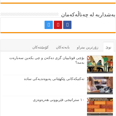
بەشداربە لە چەناڵەکەمان
نوێ
زۆرترين بينراو
بابەتەكان
كۆمێنتەكان
بۆچی قوتابییان گزی دەکەن و چی بکەین سەبارەت
بەمە؟
تەکنیکەکانی پێکهێنانی پەیوەندیەکی سادە
١٠ ستراتیجی فێربوونی هەرەوەزی