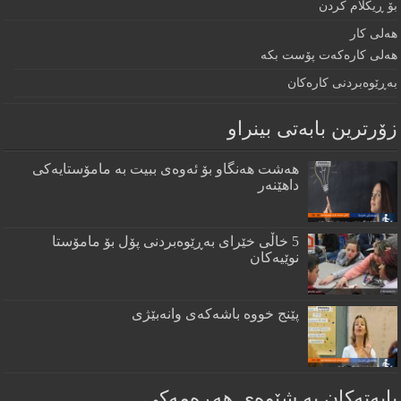
بۆ ڕيكلام كردن
هه‌لی كار
هەلی کارەکەت پۆست بکە
به‌ڕێوه‌بردنى كاره‌كان
زۆرترين بابه‌تى بينراو
هەشت هەنگاو بۆ ئەوەی ببیت بە مامۆستایەکی
داهێنەر
5 خاڵی خێرای به‌ڕێوه‌بردنی پۆل بۆ مامۆستا
نوێیه‌كان
پێنج خووه‌ باشه‌كه‌ی وانه‌بێژی
بابەتەکان بە شێوەی هەڕەمەکی