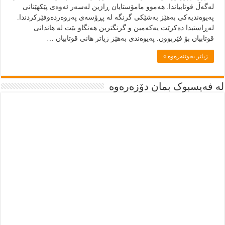
لەگەڵ قوتابیاندا. هەموو مامۆستایان ڕازین لەسەر ئەوەی پێکهێنانی
پەیوەندیەکی بەهێز بەشێکی گرنگە لە پڕۆسەی پەروەردەوفێرکردندا.
لەڕاستیدا دەکرێت یەکەمین و گرنگترین هەنگاو بێت لە هاندانی
قوتابیان بۆ فێربوون. پەیوەندی بەهێز زیاتر هانی قوتابیان …
زياتر بخوێنەرەوە »
لە فەیسبوک بمان دۆزەرەوە