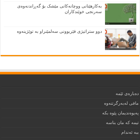
بەکارهێنانی ووچانەکانی مێشک بۆ گەڕاندنەوەی
سەرنجی خوێندکاران
دوو ستراتیژی فێربوونی سەلمێنراو بە توێژینەوە
دەبارەى ئێمە
مافى لەبەرگرتنەوە
په‌يوه‌نديمان پێوه‌ بكه‌‌
تيمه كه مان بناسه
ببه‌ ئه‌ندام