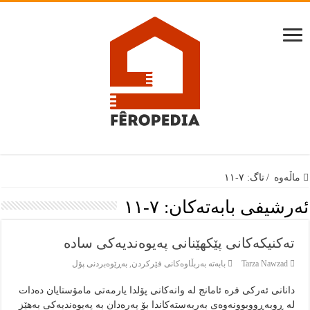
ماڵەوە
/
تاگ:
٧-١١
ئەرشيفى بابەتەكان:
٧-١١
تەکنیکەکانی پێکهێنانی پەیوەندیەکی سادە
Tarza Nawzad
بابەتە بەربڵاوەكانى فێركردن
,
بەڕێوەبردنى پۆل
دانانی ئەرکی فرە ئامانج لە وانەکانی پۆلدا یارمەتی مامۆستایان دەدات
لە ڕوبەڕووبوونەوەی بەربەستەکاندا بۆ پەرەدان بە پەیوەندیەکی بەهێز