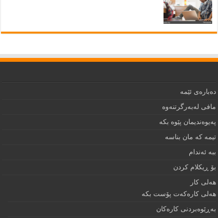
دەبارەى ئێمە
مافى لەبەرگرتنەوە
په‌يوه‌نديمان پێوه‌ بكه‌‌
تيمه كه مان بناسه
ببه‌ ئه‌ندام
بۆ ڕيكلام كردن
هه‌لی كار
هەلی کارەکەت پۆست بکە
به‌ڕێوه‌بردنى كاره‌كان