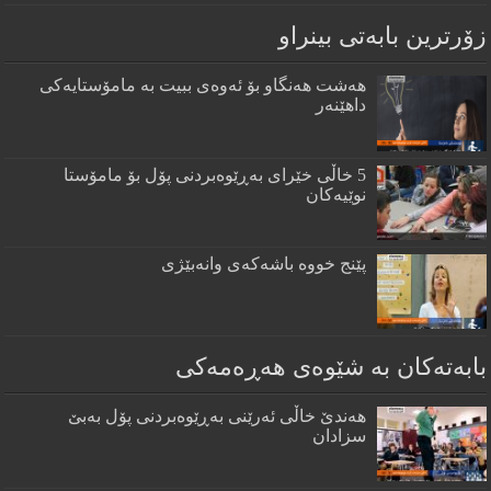
زۆرترين بابه‌تى بينراو
هەشت هەنگاو بۆ ئەوەی ببیت بە مامۆستایەکی
داهێنەر
5 خاڵی خێرای به‌ڕێوه‌بردنی پۆل بۆ مامۆستا
نوێیه‌كان
پێنج خووه‌ باشه‌كه‌ی وانه‌بێژی
بابەتەکان بە شێوەی هەڕەمەکی
هه‌ندێ خاڵی ئه‌رێنی به‌ڕێوه‌بردنی پۆل به‌بێ
سزادان