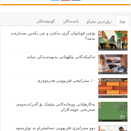
نوێ
زۆرترين بينراو
بابەتەكان
كۆمێنتەكان
بۆچی قوتابییان گزی دەکەن و چی بکەین سەبارەت
بەمە؟
تەکنیکەکانی پێکهێنانی پەیوەندیەکی سادە
١٠ ستراتیجی فێربوونی هەرەوەزی
بەکارهێنانی ووچانەکانی مێشک بۆ گەڕاندنەوەی
سەرنجی خوێندکاران
دوو ستراتیژی فێربوونی سەلمێنراو بە توێژینەوە