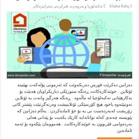
Khabat Rafiq
تەكنەلۆژيا و پەروەردە
,
فێركردنى ستراتيژەكان
ده‌زانين ده‌كرێت قورس ده‌ربكه‌وێت كه‌ ئه‌زمونى پۆله‌كه‌ت بهێنيته‌
ئۆنلاين . خوێندكاره‌كانت ڕه‌نگه‌ سنورێكى دياريكراويان هه‌بێت بۆ
به‌كارهێنانى ته‌كنه‌لۆجيا له‌ ماڵه‌وه‌ . ڕه‌نگه‌ هه‌رگيز وانه‌ت به‌ ئۆنلاين
نه‌وتبێته‌وه‌ ياخود هيچ كۆرسێكى ئۆنلاينيشت وه‌رنه‌گرتبێت‌ پێشتر.كاتى
زۆريشت له‌به‌رده‌ست نى يه‌ بۆ خۆ ئاماده‌كردن . به‌ڵام ده‌زانين كه‌
پێويسته‌ چه‌ندى كه‌له‌ تواناتدايه‌ كارێك بكه‌يت بۆ پێدانى هه‌لى
به‌رده‌وامى فێربوون به‌ خوێندكاره‌كانت . هه‌موومان پێکەوە بۆ ئەمە
ئامادەین.