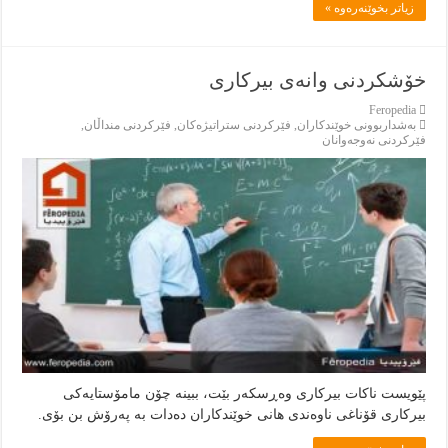
زياتر بخوێنەرەوە »
خۆشکردنی وانەی بیرکاری
Feropedia
بەشداربوونی خوێندكاران
,
فێركردنى ستراتيژەكان
,
فێركردنى منداڵان
,
فێركردنى نەوجەوانان
پێویست ناکات بیرکاری وەڕسکەر بێت، ببینە چۆن مامۆستایەکی
بیرکاری قۆناغی ناوەندی هانی خوێندکاران دەدات بە پەرۆش بن بۆی.