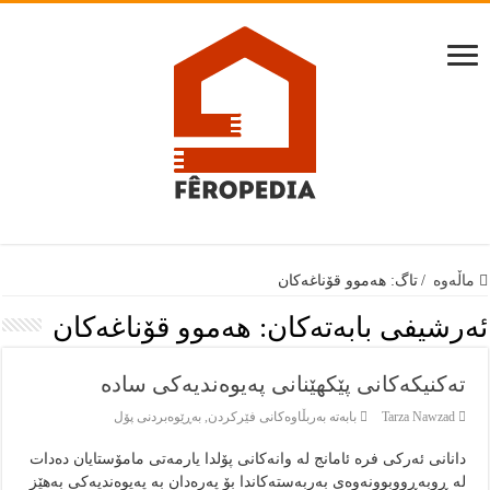
ماڵەوە
/
تاگ:
هەموو قۆناغەکان
ئەرشيفى بابەتەكان:
هەموو قۆناغەکان
تەکنیکەکانی پێکهێنانی پەیوەندیەکی سادە
Tarza Nawzad
بابەتە بەربڵاوەكانى فێركردن
,
بەڕێوەبردنى پۆل
دانانی ئەرکی فرە ئامانج لە وانەکانی پۆلدا یارمەتی مامۆستایان دەدات
لە ڕوبەڕووبوونەوەی بەربەستەکاندا بۆ پەرەدان بە پەیوەندیەکی بەهێز