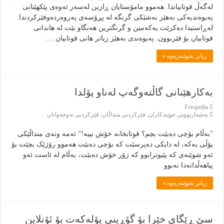
لەگەڵ قوتابیاندا. هەموو مامۆستایان ڕازین لەسەر ئەوەی پێکهێنانی
پەیوەندیەکی بەهێز بەشێکی گرنگە لە پڕۆسەی پەروەردەوفێرکردندا.
لەڕاستیدا دەکرێت یەکەمین و گرنگترین هەنگاو بێت لە هاندانی
قوتابیان بۆ فێربوون. پەیوەندی بەهێز زیاتر هانی قوتابیان …
زياتر بخوێنەرەوە »
بەکارهێنانی گاڵتەوگەپ لەناو پۆلدا
Feropedia
بەشداربوونی خوێندكاران
,
فێركردنى منداڵان
,
فێركردنى نەوجەوانان
"بەڵام بۆچی دەبێت بچم؟ قوتابخانە خۆش نییە!" ئەمە وتەی منداڵێکی
پۆڵی یەکە، لە دایکی دەپرسێت کە بۆچی دەبێت هەموو رۆژێک بچێت بۆ
ئەو شوێنەی کە پێیوترابوو کە زۆر خۆش دەبێت، بەڵام لە ئاست ئەو
پیاهەڵدانەدا نەبوو.
زياتر بخوێنەرەوە »
سێ ڕێگاى خێرا بۆ گۆڕينى پۆله‌كه‌ت بۆ ئۆنلاين