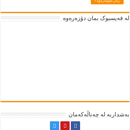
زياتر بخوێنەرەوە »
لە فەیسبوک بمان دۆزەرەوە
بەشداربە لە چەناڵەکەمان