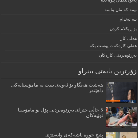
په‌يوه‌نديمان پێوه‌ بكه‌‌
تيمه كه مان بناسه
ببه‌ ئه‌ندام
بۆ ڕيكلام كردن
هه‌لی كار
هەلی کارەکەت پۆست بکە
به‌ڕێوه‌بردنى كاره‌كان
زۆرترين بابه‌تى بينراو
هەشت هەنگاو بۆ ئەوەی ببیت بە مامۆستایەکی
داهێنەر
5 خاڵی خێرای به‌ڕێوه‌بردنی پۆل بۆ مامۆستا
نوێیه‌كان
پێنج خووه‌ باشه‌كه‌ی وانه‌بێژی