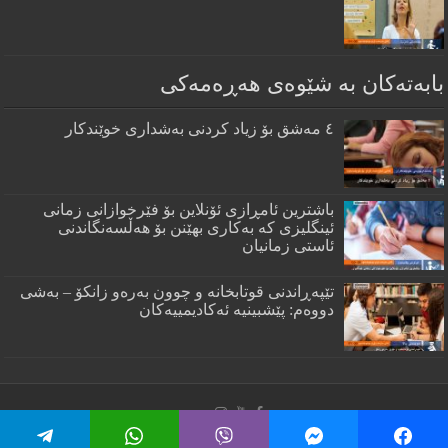
بابەتەکان بە شێوەی هەڕەمەکی
٤ مەشق بۆ زیاد کردنی بەشداری خوێندکار
باشترين ئامڕازى ئۆنلاين بۆ فێرخوازانى زمانى
ئينگليزى كه‌ به‌كارى بهێنن بۆ هه‌ڵسه‌نگاندنى
ئاستى زمانيان
تێپەڕاندنی قوتابخانە و چوون بەرەو زانکۆ – بەشی
دووەم: پێشبینیە ئەکادیمییەکان
© Copyright 2026, Feropedia, All Rights Reserved