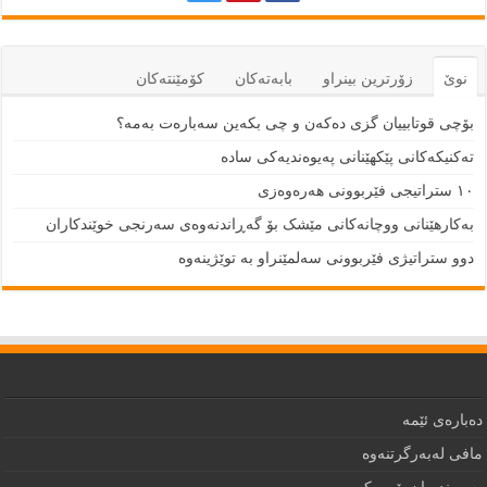
نوێ
زۆرترين بينراو
بابەتەكان
كۆمێنتەكان
بۆچی قوتابییان گزی دەکەن و چی بکەین سەبارەت بەمە؟
تەکنیکەکانی پێکهێنانی پەیوەندیەکی سادە
١٠ ستراتیجی فێربوونی هەرەوەزی
بەکارهێنانی ووچانەکانی مێشک بۆ گەڕاندنەوەی سەرنجی خوێندکاران
دوو ستراتیژی فێربوونی سەلمێنراو بە توێژینەوە
دەبارەى ئێمە
مافى لەبەرگرتنەوە