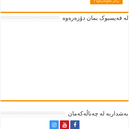
زياتر بخوێنەرەوە »
لە فەیسبوک بمان دۆزەرەوە
بەشداربە لە چەناڵەکەمان