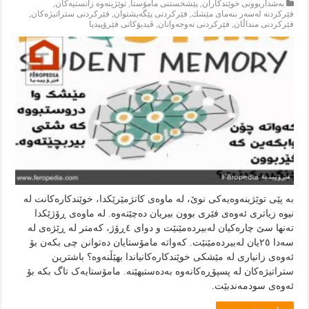
بەشداربوونی خوێندكاران
,
پێشخستنى مامۆستا
,
توێژینەوە زانستیەکان
,
فێركردنە لەسەر بنەماى مێشك
,
فێركردنى پێگەيشتوان
,
فێركردنى ستراتيژەكان
,
فێركردنى منداڵان
,
فێركردنى نەوجەوانان
,
ڤيديۆكانى فێرۆپيديا
بە پێی توێژینەوەیەکی نوێ، لە ماوەی کاتژمێرێکدا، خوێندکارەکانت لە
نیوە زیاتری ئەوەی فێری بوون بیریان دەچێتەوە. لە ماوەی ڕۆژێکدا
تەنها سێ چارەکیان لەبیردەمێنێت و دوای ٤ڕۆژ، کەمتر لە ڕێژەی لە
سەدا ٢٥یان لەبیردەمێنێت. کەواتە مامۆستایان دەتوانن چی بکەن بۆ
ئەوەی زانیاری لە مێشکی خوێندکارەکانیاندا بهێڵنەوە؟ باشترین
ستراتیژەکان لە پسپۆڕەکانەوە بەدەستبهێنە. مامۆستایەک تاگ بکە بۆ
ئەوەی سودمەندبێت.