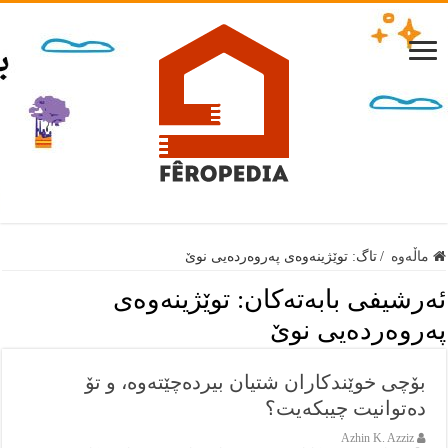
ماڵەوە
/
تاگ:
توێژینەوەی پەروەردەیی نوێ
ئەرشيفى بابەتەكان:
توێژینەوەی
پەروەردەیی نوێ
بۆچی خوێندکاران شتیان بیردەچێتەوە، و تۆ
دەتوانیت چیبکەیت؟
Azhin K. Azziz