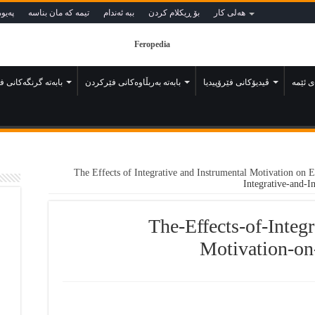
هه‌لی كار
بۆ ڕيكلام كردن
ببه‌ ئه‌ندام
تيمه كه مان بناسه
په‌يوه
ى ئێمە
ڤيديۆكانى فێرۆپيديا
بابەتە بەربڵاوەكانى فێركردن
بابەتە گرنگەكانى 
The Effects of Integrative and Instrumental Motivation on 
Integrative-and-
The-Effects-of-Integ
Motivation-on