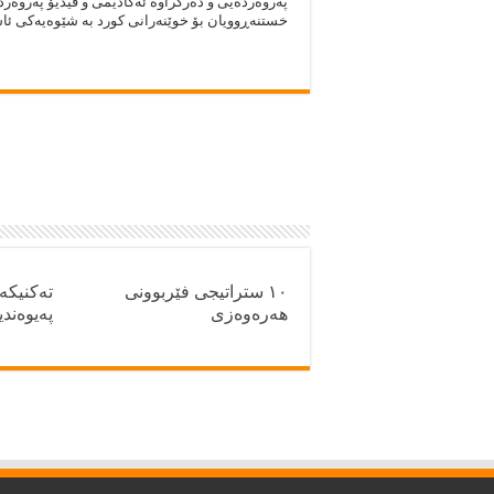
پەروەردەيى و دەركراوە ئەكاديمى و ڤيديۆ پەروەردە
خستنەڕوويان بۆ خوێنەرانى كورد بە شێوەيەكى ئاسان
١٠ ستراتیجی فێربوونی
تەکنیکەک
هەرەوەزی
پەیوەند