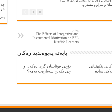
ييەكان دەكات بۆ زمانى كوردى لە پێناو
 و بينراو و بيستراو.
چەند
خراپ
پەرە
پێشتر
The Effects of Integrative and
Instrumental Motivation on EFL
Kurdish Learners
بابەتە پەيوەنديدارەكان
انی پێکهێنانی
بۆچی قوتابییان گزی دەکەن و
یەکی سادە
چی بکەین سەبارەت بەمە؟