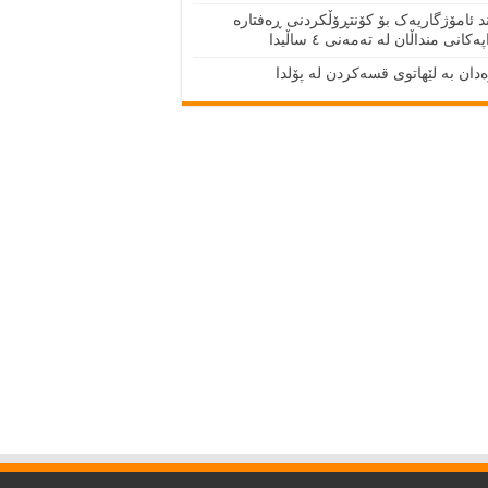
 ئامۆژگاریەک بۆ کۆنتڕۆڵکردنی ڕەفتارە
ەکانی منداڵان لە تەمەنی ٤ ساڵیدا
دان بە لێهاتوی قسەکردن لە پۆلدا