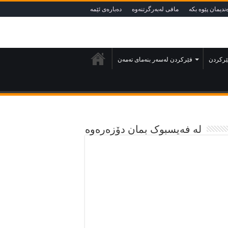
‌نديمان پێوه‌ بكه‌‌
مافى لەبەرگرتنەوە
دەبارەى ئێمە
فێركردن
فێركردن لەسەر بنەماى تەمەن
لە فەیسبوک بمان دۆزەرەوە