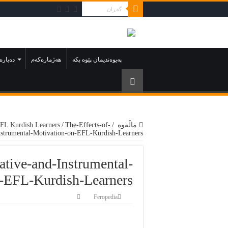
په‌يوه‌نديمان پێوه‌ بكه‌‌
هەژمارەکەم
دەبارە
ماڵەوە
/
The-Effects-of-
/
EFL Kurdish Learners
Instrumental-Motivation-on-EFL-Kurdish-Learners
rative-and-Instrumental-
-EFL-Kurdish-Learners
Feropedia