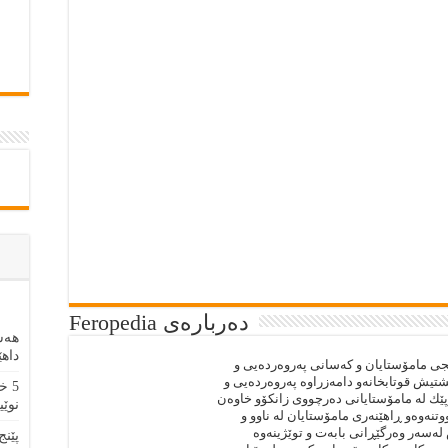
دەربارەى Feropedia
هەش
داهێ
مانجى مامۆستايان و كەسانى پەروەردەيى و
ه‌گشتيش قوتابخانەو دامەزراوە پەروەردەيى و
5 خ
وپێك لە مامۆستايانى دەرچووى زانكۆو خاوەن
نوێی
ووتنەوەو ڕاهێنەرى مامۆستايان لە ناوو و
لەسەر وەرگێڕانى بابەت و توێژينەوە
پێنج