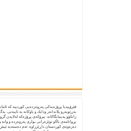
فێرۆپيديا پڕۆژەيەكى په‌روه‌رده‌يى كوردييە كە ئا
بەڕێوبەرو پلاندانەر ودايك و باوكانە بە تايبەتى. ب
زانكۆو پەيمانگاكانە. بيرۆكەى پڕۆژەكە لەلايەن گر
بڕوانامەى باڵاو توێژەرانى بوارى پەروەردە و وانە 
دەرەوەى كوردستان داڕێژراوە. ئەم دەستەيه‌ ئيش 