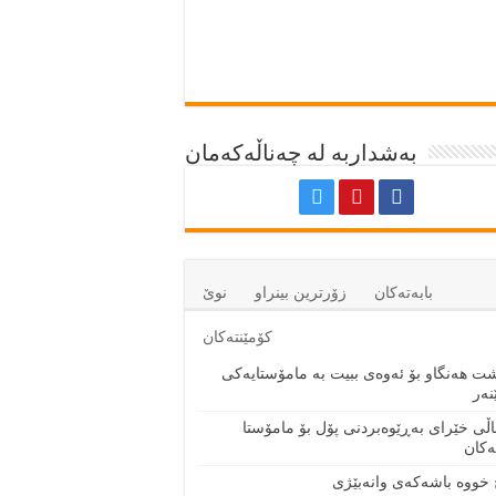
بەشداربە لە چەناڵەکەمان
بابەتەكان
زۆرترين بينراو
نوێ
كۆمێنتەكان
ت هەنگاو بۆ ئەوەی ببیت بە مامۆستایەکی
نەر
اڵی خێرای به‌ڕێوه‌بردنی پۆل بۆ مامۆستا
ه‌كان
 خووه‌ باشه‌كه‌ی وانه‌بێژی