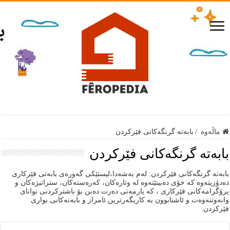
ماڵەوە
/
بابەتە گرنگەكانى فێركردن
بابەتە گرنگەكانى فێركردن
بابەتە گرنگەكانى فێركردن: لەم بەشەدا،لیستێكی گەورەی بابەتی فێركاری
دەدۆزیتەوە كە خۆی دەبینێتەوە لە وتارەكان، كەرەستەكان، ستراتیژەكان و
پرۆگرامەكانی فێركاری ، كە یارمەتی دەرت دەبن بۆ باشتركردنی توانای
وانەوتنەوەت و ئاشنابوون بە كاریگەرترین ئامراز و بابەتەكانی بواری
فێركردن.