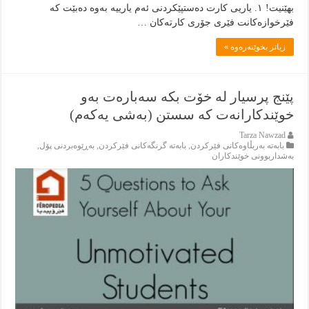
بهێنیت! ١. یاریی کارت دەستپێکردنی ئەم یارییە بەوە دەبێت کە
فێرخوازەکانت فێری جۆری کارتەکان …
زياتر بخوێنەرەوە »
پێنج پرسيار له‌ خۆت بكه‌ سه‌باره‌ت به‌و
خوێندكارانه‌ت كه‌ سستن (به‌شى يه‌كه‌م)
Tarza Nawzad
بابەتە بەربڵاوەكانى فێركردن
,
بابەتە گرنگەكانى فێركردن
,
بەڕێوەبردنى پۆل
,
بەشداربوونی خوێندكاران