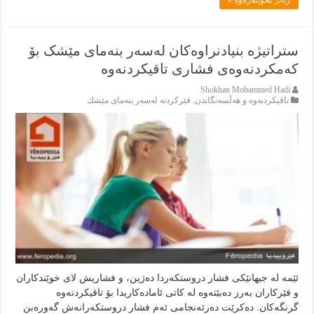
زياتر بخوێنەرەوە »
ستراتیژە بنیادنراوەکان لەسەر بنەمای مێشک بۆ
کەمکردنەوەی فشاری تاقیکردنەوە
Shokhan Mohammed Hadi
تاقیكردنەوە و هەڵسەنگاندن
,
فێركردنە لەسەر بنەماى مێشك
ئێمە لە جیهانێکی فشار دروستکەردا دەژین، و فشاریش لای خوێندکاران
و فێرکاران بەرز دەبێتەوە لە کاتی ئامادەکاریدا بۆ تاقیکردنەوە
گرنگەکان. دەکرێت دەرئەنجامی ئەم فشار دروستکەرانەش گەورەبن