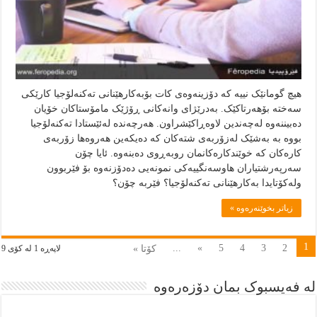
هیچ گومانێک نییە کە دۆزینەوەی کات بۆبەکارهێنانی تەکنەلۆجیا کارێکی
سەختە بۆهەرتاکێک. بەدرێژای وانەکانی ڕۆژێک مامۆستاکان خۆیان
دەبیننەوە لەچەندین لاوەڕاکێشراون. هەرچەندە لەئێستادا تەکنەلۆجیا
بووە بە بەشێک لەزۆربەی شتەکان کە دەیکەین هەروەها زۆربەی
کارەکان کە خوێندکارەکانمان روبەڕوی دەبنەوە. ئایا چۆن
سەرپەرشتیاران هاوسەنگییەکی نمونەیی دەدۆزنەوە بۆ فێربوون
ولەکۆتایدا بەکارهێنانی تەکنەلۆجیا؟ فێربە چۆن؟
زياتر بخوێنەرەوە »
1
...
»
5
4
3
2
كۆتا »
لاپەڕە 1 لە كۆى 9
لە فەیسبوک بمان دۆزەرەوە