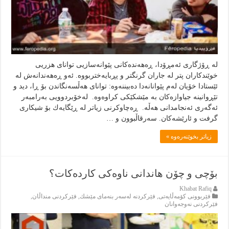
له‌ ڕۆژگارى ئه‌مڕۆدا، ڕه‌هه‌نده‌كانى پێوانه‌سازيى تواناى هزريى
خوێندكاران پتر له‌ جاران گرنگتر و پڕبايه‌ختربووه‌. ئه‌و ڕه‌هه‌ندانه‌ش له‌
ئێستادا خۆيان له‌م پێوانانه‌دا ده‌بيننه‌وه‌‌: تواناى هه‌ڵسه‌نگاندن بۆ ڕا، ديد و
تێڕوانينه‌ جياوازه‌كان به‌ مێشكێكى كراوه‌وه‌. له‌خۆبردوويى به‌رامبه‌ر
ئه‌گه‌رى ئه‌نجامدانى هه‌ڵه‌. ‌ ڕه‌چاوكرنى زياتر له‌ ڕێگايه‌ك بۆ شيكارى
گرفت و ئارێشه‌كان. سه‌رقاڵبوون و …
زياتر بخوێنەرەوە »
بۆچى و چۆن هاندانى ناوه‌كى كارده‌كات؟
Khabat Rafiq
فێربوونی كۆمەڵایەتی
,
فێركردنە لەسەر بنەماى مێشك
,
فێركردنى منداڵان
,
فێركردنى نەوجەوانان