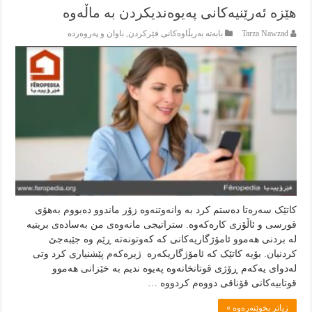
هێزە ئەرێنیەکانی پەیوەندیکردن بە ماڵەوە
Tarza Nawzad
بابەتە بەربڵاوەكانى فێركردن
,
باوان و پەروەردە
کاتێک سەرەتا دەستم کرد بە وانەوتنەوە زۆر ماندوو دەبووم بەهۆی
قورسی و ئاڵۆزی کارەکەوە. ستراتیجی مانەوەی من بەسادەی بریتیە
لە بردنی هەموو ئامۆژگاریەکانی کە کەوتونەتە ڕێم وە جێبەجێ
کردنیان. بۆیە کاتێک کە ئامۆژگاریکەرە ژیرەکەم پێشنیاری کرد وتی
لەدوای یەکەم ڕۆژی قوتانخانەوە پەیوە ندیم بە خێزانی هەموو
قوتابیەکانی قۆناقی دووەم کردووە …
زياتر بخوێنەرەوە »