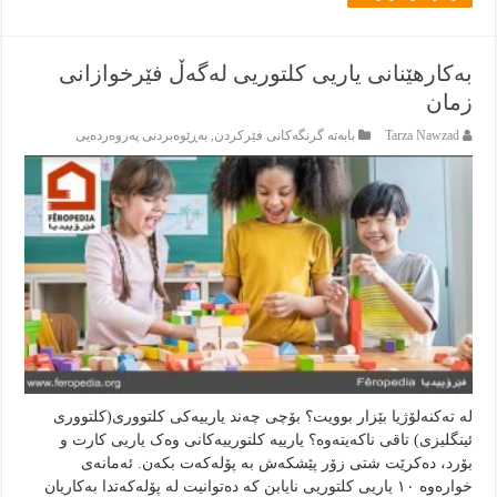
بەکارهێنانی یاریی کلتوریی لەگەڵ فێرخوازانی
زمان
Tarza Nawzad
بابەتە گرنگەكانى فێركردن
,
بەڕێوەبردنى پەروەردەيى
لە تەکنەلۆژیا بێزار بوویت؟ بۆچی چەند یارییەکی کلتووری(کلتووری
ئینگلیزی) تاقی ناکەیتەوە؟ یارییە کلتورییەکانی وەک یاریی کارت و
بۆرد، دەکرێت شتی زۆر پێشکەش بە پۆلەکەت بکەن. ئەمانەی
خوارەوە ١٠ یاریی کلتوریی نایابن کە دەتوانیت لە پۆلەکەتدا بەکاریان