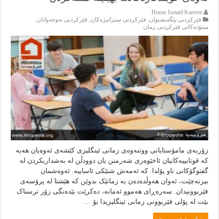
Hunar Ismael Kareem
فێركردنى پێگەيشتوان
,
فێركردنى ستراتيژەكان
,
فێركردنى نەوجەوانان
,
ميتۆدەكانى فێركردنى زمان
زۆربەى مامۆستایانى ووتنەوەی زمانى ئینگلیزى کێشەى ئەوەیان هەیە
کە قوتابییەکانیان ئاخێوەرى شەرمنن یان دوودڵن لە بەشداریکردن لە
گفتوگۆکانی ناو پۆلدا. کە ئەمەش شتێکی ئاساییە. ئەوەشمان
بیرنەچێت، ئەوان هەوڵدەدەن بە زمانێک بدوێن کە هێشتا لە پرۆسەى
فێربوونیدان. سەرەڕای هەموو ئەمانە، دەکرێت بێدەنگی زۆر ترسناک
بێت لە پۆلى فێربوونى زمانی ئینگلیزیدا بۆ …