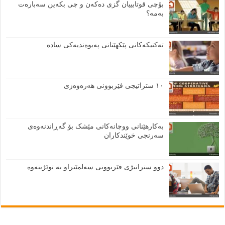
بۆچی قوتابییان گزی دەکەن و چی بکەین سەبارەت
بەمە؟
تەکنیکەکانی پێکهێنانی پەیوەندیەکی سادە
١٠ ستراتیجی فێربوونی هەرەوەزی
بەکارهێنانی ووچانەکانی مێشک بۆ گەڕاندنەوەی
سەرنجی خوێندکاران
دوو ستراتیژی فێربوونی سەلمێنراو بە توێژینەوە