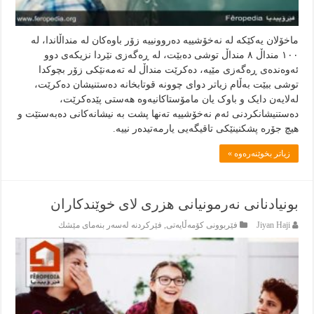
ماخۆلان یەکێکە لە نەخۆشییە دەروونییە زۆر باوەکان لە منداڵاندا، لە
١٠٠ منداڵ ٨ منداڵ توشی دەبێت، لە ڕەگەزی نێردا نزیکەی دوو
ئەوەندەی ڕەگەزی مێیە، دەکرێت منداڵ لە تەمەنێکی زۆر بچوکدا
توشی ببێت بەڵام زیاتر دوای چوونە قوتابخانە دەستنیشان دەکرێت،
لەلایەن دایک و باوک یان مامۆستاکانیەوە هەستی پێدەکرێت،
دەستنیشانکردنی ئەم نەخۆشییە تەنها پشت بە نیشانەکانی دەبەستێت و
هیچ جۆرە پشکنینێکی تاقیگەیی یارمەتیدەر نییە.
زياتر بخوێنەرەوە »
بونيادنانى نەرمونيانى هزرى لاى خوێندكاران
Jiyan Haji
فێربوونی كۆمەڵایەتی
,
فێركردنە لەسەر بنەماى مێشك