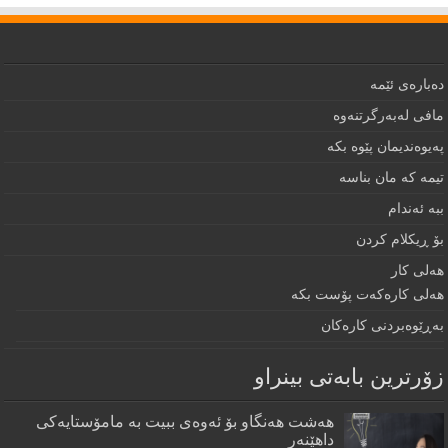
دەبارەى ئێمە
مافى لەبەرگرتنەوە
په‌يوه‌نديمان پێوه‌ بكه‌‌
تيمه كه مان بناسه
ببه‌ ئه‌ندام
بۆ ڕيكلام كردن
هه‌لی كار
هەلی کارەکەت پۆست بکە
به‌ڕێوه‌بردنى كاره‌كان
زۆرترين بابه‌تى بينراو
هەشت هەنگاو بۆ ئەوەی ببیت بە مامۆستایەکی
داهێنەر