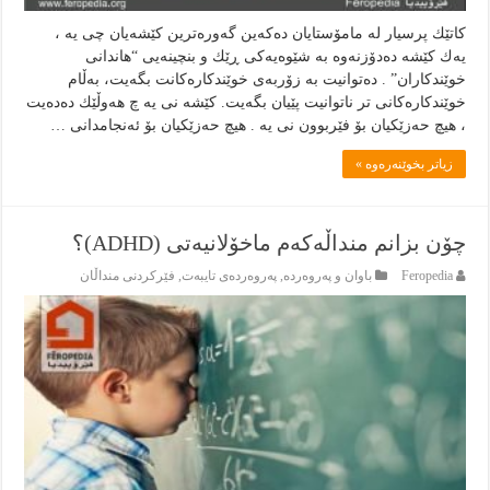
كاتێك پرسيار له‌ مامۆستايان ده‌كه‌ين گه‌وره‌ترين كێشه‌يان چى يه‌ ،
يه‌ك كێشه‌ ده‌دۆزنه‌وه‌ به‌ شێوه‌يه‌كى ڕێك و بنچينه‌يى “هاندانى
خوێندكاران” . ده‌توانيت به‌ زۆربه‌ى خوێندكاره‌كانت بگه‌يت، به‌ڵام
خوێندكاره‌كانى تر ناتوانيت پێيان بگه‌يت. كێشه‌ نى يه‌ چ هه‌وڵێك ده‌ده‌يت
، هيچ حه‌زێكيان بۆ فێربوون نى يه‌ . هيچ حه‌زێكيان بۆ ئه‌نجامدانى …
زياتر بخوێنەرەوە »
چۆن بزانم منداڵەکەم ماخۆلانیەتی (ADHD)؟
Feropedia
باوان و پەروەردە
,
پەروەردەی تایبەت
,
فێركردنى منداڵان