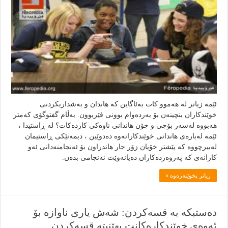
ئێمه‌ زياتر له‌ هه‌موو كات به‌ئاگاين كه‌ هاندان و به‌شداريكردنى
خوێندكاران بنچينه‌ن بۆ به‌رده‌وام بوونى فێربوون. به‌ڵام گفتوگۆى كه‌متر
هه‌بووه‌ له‌سه‌ر بۆچى و چۆن هاندانى ناوه‌كى كارده‌كات؟ له‌ ڕاستيدا ،
ئێمه‌ له‌باره‌ى هاندانى خوێندكارانه‌وه‌ ده‌دوێين ، ديمه‌نێكى ڕاستيمان
له‌بيرچووه‌ كه‌ پێشتر خۆيان زۆر جار هاندراون بۆ ئه‌نجامنه‌دانى ئه‌و
كارانه‌ى كه‌ په‌روه‌رده‌كاران ده‌يانه‌وێت ئه‌نجامى بده‌ن.
زياتر بخوێنەرەوە »
دەستبکە بە قسەکردن: شەش یارى ناوازە بۆ
ئەوەی خوێندکارەکانت بهێنیتە قسەکردن