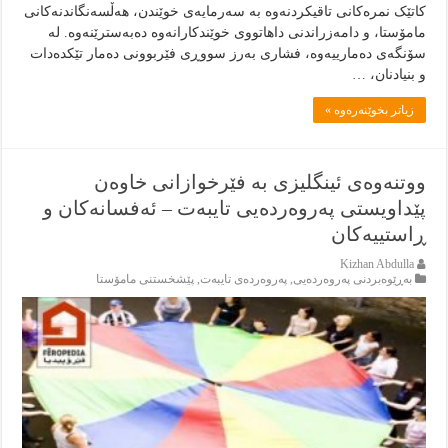
کاتێک نمرەکانی تاقیکردنەوە بە سەرمایەی خوێندن، هەڵسەنگاندنەکانی
مامۆستا، و دامەزراندنی داهاتووی خوێندکارانەوە دەبەسترێنەوە. لە
سۆنگەی دەمارییەوە، فشاری بەرز سووڕی فێربوونی دەمار تێکدەدات
و بنیادنان، …
زياتر بخوێنەرەوە »
ووتنەوەی ئینگلیزی بە فێرخوازانی خاوەن
پێداویستی پەروەردەیی تایبەت – ئەفسانەکان و
ڕاستییەکان
Kizhan Abdulla
بەڕێوەبردنى پەروەردەيى
,
پەروەردەی تایبەت
,
پێشخستنى مامۆستا