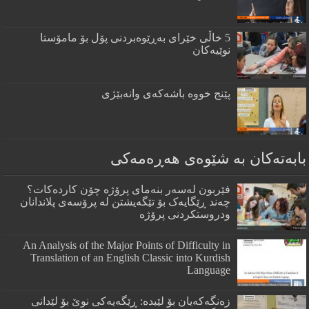
5 خاڵی خێرای به‌ڕێوه‌بردنی پۆل بۆ مامۆستا
نوێیه‌كان
پێنج خووه‌ باشه‌كه‌ی وانه‌بێژی
بابەتەکان بە شێوەی هەڕەمەکی
فێربون لەسەر بنەمای پرۆژە چۆن کاردەکات؟
چەند ڕێگایەک بۆ تێگەیشتن لە پرۆسەی پلاندانان
ودروستکردنی پرۆژە
An Analysis of the Major Points of Difficulty in
Translation of an English Classic into Kurdish
Language
زەنگەکەیان بۆ لێبدە: ڕێگەیەکی نوێ بۆ لێدانی