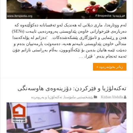
لەم ووتارەدا، ماری دیلانی لە هەندیک لەو ئەفسانانە دەکۆڵێتەوە کە
دەربارەی فێرخوازانی خاوەن پێداویستی پەروەردەیی تایبەت (SENs)
هەن و ڕێنمایی و ئامۆژگاری پێشکەشدەکات. ‘دەزانم لە پۆلەکەمدا
منداڵی خاوەن پێداویستی تایبەتم هەیە، دەمەوێت یارمەتییان بدەم و
دەبێت ئێمە هانیان بدەین بۆ تێکەڵاوبوون، بەڵام بەڕاستی نازانم چۆن
ئەمە ئەنجام بدەم.’ ڤێرا، …
زياتر بخوێنەرەوە »
تەکنەلۆژیا و فێرکردن: دۆزینەوەی هاوسەنگی
Kizhan Abdulla
پێشخستنى مامۆستا
,
تەكنەلۆژيا و پەروەردە