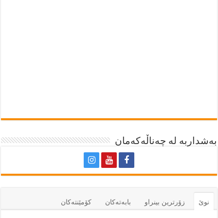
بەشداربە لە چەناڵەکەمان
نوێ
زۆرترين بينراو
بابەتەكان
كۆمێنتەكان