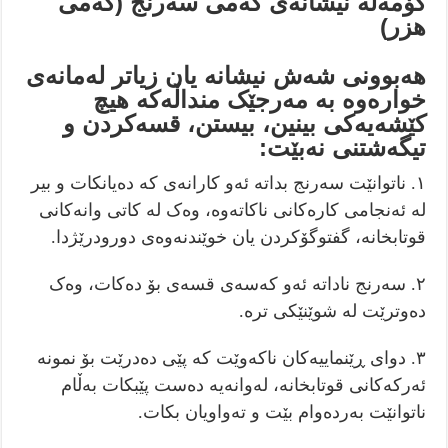
کۆمەڵە نیشانەی کەمی سەرنج (کەمی
هزر)
هەبوونی شەش نیشانە یان زیاتر لەمانەی
خوارەوە بە مەرجێک منداڵەکە هیچ
کێشەیەکی بینین، بیستن، قسەکردن و
تیگەشتنی نەبێت:
١. ناتوانێت سەرنج بداتە ئەو کارانەی کە دەیانکات و بیر
لە ئەنجامی کارەکانی ناکاتەوە، وەک لە کاتی وانەکانی
قوتابخانە، گفتوگۆکردن یان خوێندنەوەی دورودرێژدا.
٢. سەرنج ناداتە ئەو کەسەی قسەی بۆ دەکات، وەک
دەوترێت لە شوێنێکی ترە.
٣. دوای ڕێنماییەکان ناکەوێت کە پێی دەدرێت بۆ نمونە
ئەرکەکانی قوتابخانە، لەوانەیە دەست پێبکات بەڵام
ناتوانێت بەردەوام بێت و تەواویان بکات.