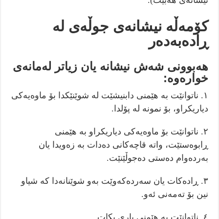
نیشانەی هەبێت).
کۆمەڵە نیشانەی جوڵەی لە
ڕادەبەدەر
هەبوونی شەش نیشانە یان زیاتر لەمانەی
خوارەوە:
١. ناتوانێت بە هێمنی دابنیشێت لە شوێنێکدا بۆ ماوەیەکی
دیاریکراو، بۆ نمونە لە پۆلدا.
٢. ناتوانێت بۆ ماوەیەکی دیاریکراو بە هێمنی
ڕابوەستێت، واتە قاچەکانی دەدات بە زەویدا یان
بەردەوام دەستی دەجوڵێنێت.
٣. ڕادەکات یان سەردەکەوێت بەو شوێنانەدا کە شیاو
نین بۆ تەمەنی ئەو.
٤. ناتوانێت بە هێمنی یاری بکات.