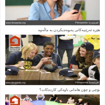
هێزە ئەرێنیەکانی پەیوەندیکردن بە ماڵەوە
بۆچى و چۆن هاندانى ناوه‌كى كارده‌كات؟