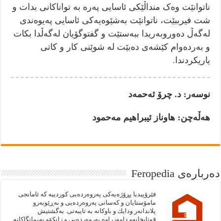
ناتوانێت وەک منداڵێکی ئاسایی پەرە بە تواناکانی بدات و
شت فیرببێت، ناتوانێت بەشێوەیەکی ئاسایی پەیوەندی
لەگەڵ دەوروبەریدا ببەستێت و گفتوگۆیان لەگەڵدا بکات
و بەردەوام کێشەی دەبێت لە شوێنی کار و کاتی
یاریکردندا.
نوسەر: د. چرۆ ئەحمەد
هەڵەچن: هاوناز ئیبراهیم مەحمود
دەربارەى Feropedia
فێرۆپيديا پڕۆژەيەكى په‌روه‌رده‌يى كوردييە كە ئامانجى
مامۆستايان و كەسانى پەروەردەيى و بەڕێوبەرو
پلاندانەر ودايك و باوكانە بە تايبەتى. به‌گشتيش
قوتابخانەو دامەزراوە پەروەردەيى و زانكۆو پەيمانگاكانە.