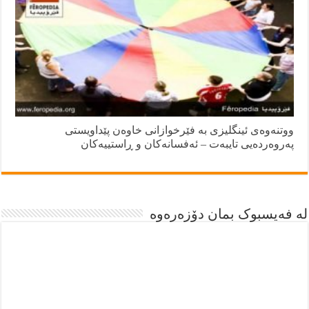
ووتنەوەی ئینگلیزی بە فێرخوازانی خاوەن پێداویستی
پەروەردەیی تایبەت – ئەفسانەکان و ڕاستییەکان
لە فەیسبوک بمان دۆزەرەوە