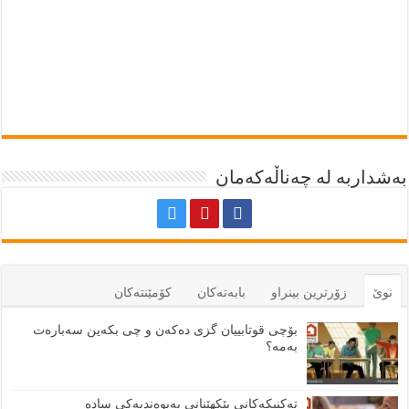
بەشداربە لە چەناڵەکەمان
نوێ
زۆرترين بينراو
بابەتەكان
كۆمێنتەكان
بۆچی قوتابییان گزی دەکەن و چی بکەین سەبارەت
بەمە؟
تەکنیکەکانی پێکهێنانی پەیوەندیەکی سادە