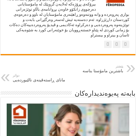
بيرۆكەى پڕۆژەكە لەلايەن گروپێك لە مامۆستايانى
دەرچووى زانكۆو خاوەن بڕوانامەى باڵاو توێژەرانى
بوارى پەروەردە و وانە ووتنەوەو ڕاهێنەرى مامۆستايان لە ناوو و دەرەوەى
كوردستان داڕێژراوە. ئەم دەستەيه‌ ئيش لەسەر وەرگێڕانى بابەت و
توێژينەوە پەروەردەيى و دەركراوە ئەكاديمى و ڤيديۆ پەروەردەييەكان دەكات
بۆ زمانى كوردى لە پێناو خستنەڕوويان بۆ خوێنەرانى كورد بە شێوەيەكى
ئاسان و بينراو و بيستراو.
پێشتر
باشترین مامۆستا بناسە
دواتر
مانای ڕاستەقینەی نالێبوردەیی
بابەتە پەيوەنديدارەكان