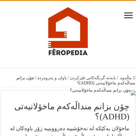
ماڵەوە
/
بابەتە گرنگەكانى فێركردن
/
باوان و پەروەردە
/
چۆن بزانم
منداڵەکەم ماخۆلانیەتی (ADHD)؟
چۆن بزانم منداڵەکەم ماخۆلانیەتی
(ADHD)؟
ماخۆلان یەکێکە لە نەخۆشییە دەروونییە زۆر باوەکان لە