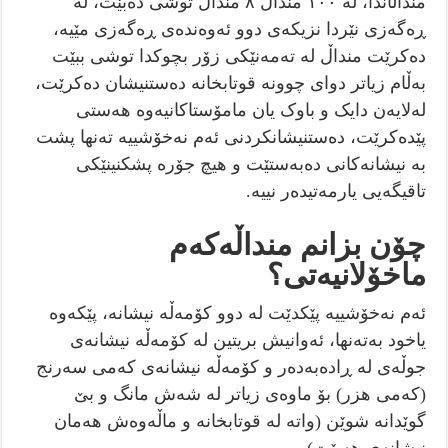
منداڵاندا، لە ١٠٠ منداڵ ٨ منداڵ توشی دەبێت، لە
ڕەگەزی نێردا نزیکەی دوو ئەوەندەی ڕەگەزی مێیە،
دەکرێت منداڵ لە تەمەنێکی زۆر بچوکدا توشی ببێت
بەڵام زیاتر دوای چوونە قوتابخانە دەستنیشان دەکرێت،
لەلایەن دایک و باوک یان مامۆستاکانیەوە هەستی
پێدەکرێت، دەستنیشانکردنی ئەم نەخۆشییە تەنها پشت
بە نیشانەکانی دەبەستێت و هیچ جۆرە پشکنینێکی
تاقیگەیی یارمەتیدەر نییە.
چۆن بزانم منداڵەکەم
ماخۆلانیەتی؟
ئەم نەخۆشییە پێکدێت لە دوو کۆمەڵە نیشانە، پێکەوە
یاخود بەتەنها، ئەوانیش بریتین لە کۆمەڵە نیشانەی
جوڵەی لە ڕادەبەدەر و کۆمەڵە نیشانەی کەمی سەرنج
(کەمی هزر) بۆ ماوەی زیاتر لە شەش مانگ و بێ
گوێدانە شوێن (واتە لە قوتابخانە و ماڵەوەش هەمان