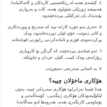
٤. کێشەی هەیە لە ڕێکخستنی کارەکان و کاتەکانیاندا،
هەمیشە ژورێکی شێواوی هەیە، کات و بەرواری
بۆنەیەک یان ئەرکێکی بیردەچێتەوە.
٥. حەزی بەو جۆرە کارانە نییە کە سەرنج و ووردەکاری
و کاتی دەوێت، خۆی لێیان دوردەخاتەوە، وەک
پڕکردنەوەی فۆرم و ئامادەکردنی ڕاپۆرتی قوتابخانە.
٦. ئەو شتانەی بیردەچێت کە گرنگن بۆ کاروباری
ڕۆژانەی، وەک کتیب، کلیل، جزدان و چاویلکە.
٧. بە ئاسانی سەرنجی دەپچڕێت.
هۆکاری ماخۆلان چییە؟
هەتا ئێستا نەزانراوە هۆکاری سەرەکی چییە، بەپێی
لێکۆڵینەوەکان هۆکاری ژینگەیی، کۆمەڵایەتی و
بۆماوەیی کاریگەری هەیە. هەروەها لەو منداڵانەدا