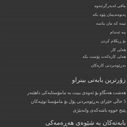
مافى لەبەرگرتنەوە
په‌يوه‌نديمان پێوه‌ بكه‌‌
تيمه كه مان بناسه
ببه‌ ئه‌ندام
بۆ ڕيكلام كردن
هه‌لی كار
هەلی کارەکەت پۆست بکە
به‌ڕێوه‌بردنى كاره‌كان
زۆرترين بابه‌تى بينراو
هەشت هەنگاو بۆ ئەوەی ببیت بە مامۆستایەکی داهێنەر
5 خاڵی خێرای به‌ڕێوه‌بردنی پۆل بۆ مامۆستا نوێیه‌كان
پێنج خووه‌ باشه‌كه‌ی وانه‌بێژی
بابەتەکان بە شێوەی هەڕەمەکی