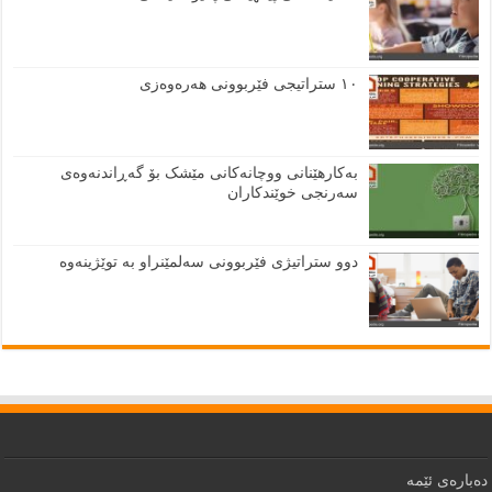
١٠ ستراتیجی فێربوونی هەرەوەزی
بەکارهێنانی ووچانەکانی مێشک بۆ گەڕاندنەوەی
سەرنجی خوێندکاران
دوو ستراتیژی فێربوونی سەلمێنراو بە توێژینەوە
دەبارەى ئێمە