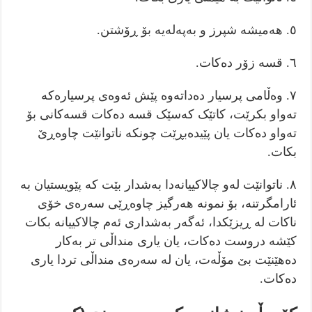
٥. هەمیشە شپرز و بەپەلەیە بۆ ڕۆشتن.
٦. قسە زۆر دەکات.
٧. وەڵامی پرسیار دەداتەوە پێش ئەوەی پرسیارەکە
تەواو بکرێت، کاتێک کەسێک قسە دەکات قسەکانی بۆ
تەواو دەکات یان پێیدەبڕێت چونکە ناتوانێت چاوەڕێ
بکات.
٨. ناتوانێت لەو چالاکییانەدا بەشدار بێت کە پێویستیان بە
ئارامگرتنە، بۆ نمونە هەرگیز چاوەڕێی سەرەی خۆی
ناکات لە ڕیزێکدا، ئەگەر بەشداری ئەم چالاکییانە بکات
کێشە دروست دەکات، یان یاری منداڵی تر بەکار
دەهێنێت بێ مۆڵەت، یان لە سەرەی منداڵی تردا یاری
دەکات.