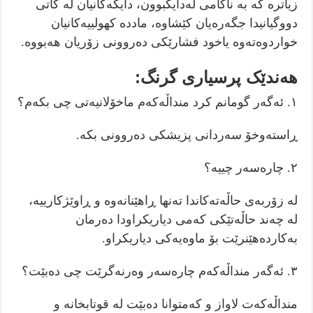
زیاترە کە بە ناکامی لەدایکبوون، دایکەکانیان لە کاتی
دووگیانیدا جگەرەیان کێشاوە، ماددە کهولییەکانیان
خواردوەتەوە یاخود فشارێکی دەروونی زۆریان هەبووە.
هەندێک پرسیاری گرنگ:
١. ئەگەر گومانم کرد منداڵەکەم ماخۆلانیەتی چی بکەم؟
ڕاستەوخۆ سەردانی پزیشکی دەروونی بکە.
٢. چارەسەر چییە؟
لە زۆربەی حاڵەتەکاندا تەنها ڕاهێنانەوە و ڕاوێژکارییە،
لە چەند حاڵەتێکی کەمی دیاریکراودا دەرمان
بەکاردەهێنرێت بۆ ماوەیەکی دیاریکراو.
٣. ئەگەر منداڵەکەم چارەسەر وەرنەگرێت چی دەبێت؟
منداڵەکەت لاواز و کەمتوانا دەبێت لە قوتابخانە و