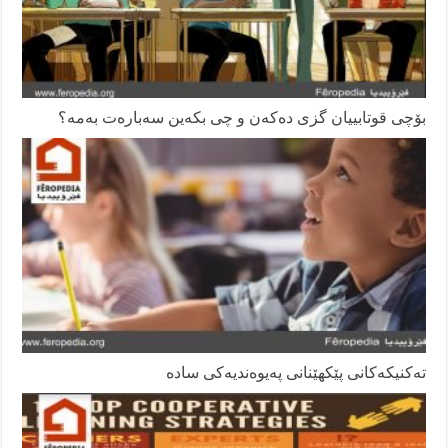
بۆچی قوتابییان گزی دەکەن و چی بکەین سەبارەت بەمە؟
تەکنیکەکانی پێکهێنانی پەیوەندیەکی سادە