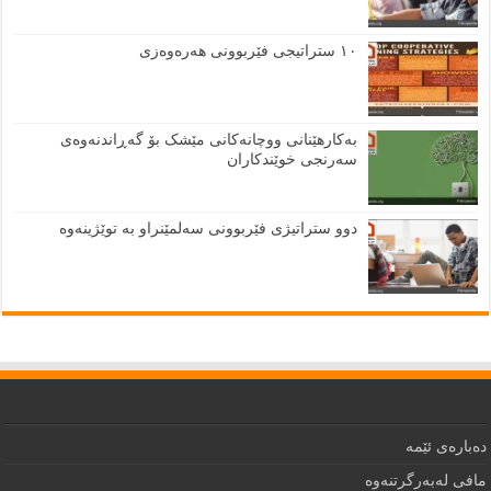
١٠ ستراتیجی فێربوونی هەرەوەزی
بەکارهێنانی ووچانەکانی مێشک بۆ گەڕاندنەوەی
سەرنجی خوێندکاران
دوو ستراتیژی فێربوونی سەلمێنراو بە توێژینەوە
دەبارەى ئێمە
مافى لەبەرگرتنەوە