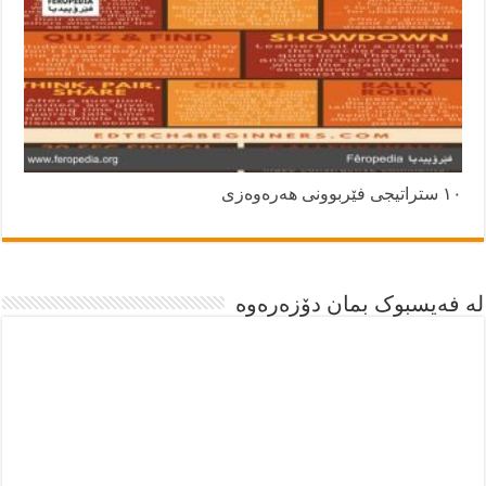
١٠ ستراتیجی فێربوونی هەرەوەزی
لە فەیسبوک بمان دۆزەرەوە