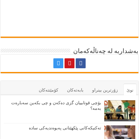
بەشداربە لە چەناڵەکەمان
نوێ
زۆرترين بينراو
بابەتەكان
كۆمێنتەكان
بۆچی قوتابییان گزی دەکەن و چی بکەین سەبارەت
بەمە؟
تەکنیکەکانی پێکهێنانی پەیوەندیەکی سادە