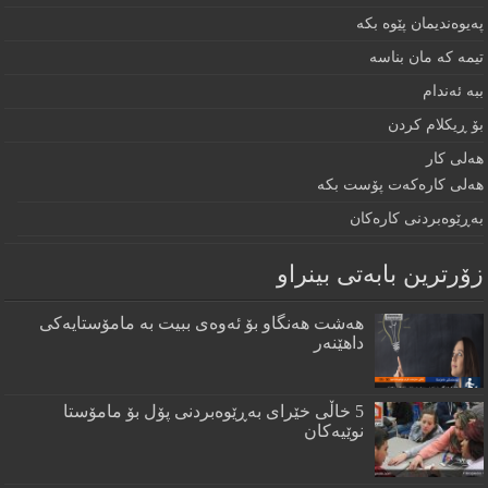
په‌يوه‌نديمان پێوه‌ بكه‌‌
تيمه كه مان بناسه
ببه‌ ئه‌ندام
بۆ ڕيكلام كردن
هه‌لی كار
هەلی کارەکەت پۆست بکە
به‌ڕێوه‌بردنى كاره‌كان
زۆرترين بابه‌تى بينراو
هەشت هەنگاو بۆ ئەوەی ببیت بە مامۆستایەکی
داهێنەر
5 خاڵی خێرای به‌ڕێوه‌بردنی پۆل بۆ مامۆستا
نوێیه‌كان