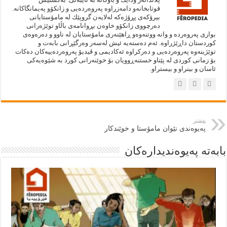
قوتابخانەو دامەزراوە پەروەردەيى و زانكۆو پەيمانگاكانە.
بيرۆكەى پڕۆژەكە لەلايەن گروپێك لە مامۆستايانى
دەرچووى زانكۆو خاوەن بڕوانامەى باڵاو توێژەرانى
بوارى پەروەردە و وانە ووتنەوەو ڕاهێنەرى مامۆستايان لە ناوو و دەرەوەى
كوردستان داڕێژراوە. ئەم دەستەيه‌ ئيش لەسەر وەرگێڕانى بابەت و
توێژينەوە پەروەردەيى و دەركراوە ئەكاديمى و ڤيديۆ پەروەردەييەكان دەكات
بۆ زمانى كوردى لە پێناو خستنەڕوويان بۆ خوێنەرانى كورد بە شێوەيەكى
ئاسان و بينراو و بيستراو.
پێشتر
پەیوەندی نێوان مامۆستا و خوێندکار
بابەتە پەيوەنديدارەكان