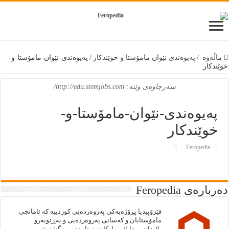
ماڵەوە
/
پەیوەندی نێوان مامۆستا و خوێندکار
/
پەیوەندی-نێوان-مامۆستا-و-
خوێندکار
سەرچاوەى وێنە: http://edu.stemjobs.com/
پەیوەندی-نێوان-مامۆستا-و-
خوێندکار
Feropedia
دەربارەى Feropedia
فێرۆپيديا پڕۆژەيەكى په‌روه‌رده‌يى كوردييە كە ئامانجى
مامۆستايان و كەسانى پەروەردەيى و بەڕێوبەرو
پلاندانەر ودايك و باوكانە بە تايبەتى. به‌گشتيش