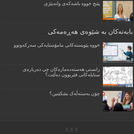
پێنج خووه‌ باشه‌كه‌ی وانه‌بێژی
بابەتەکان بە شێوەی هەڕەمەکی
خووە پێویستەکانی مامۆستایەکی سەرکەوتوو
زانستى هەستەدەمارەكان چى دەربارەى
ستايلەكانى فێربوون دەڵێت؟
چۆن بەستەڵەک بشکێنین؟