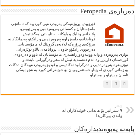
دەربارەى Feropedia
فێرۆپيديا پڕۆژەيەكى په‌روه‌رده‌يى كوردييە كە ئامانجى
مامۆستايان و كەسانى پەروەردەيى و بەڕێوبەرو
پلاندانەر ودايك و باوكانە بە تايبەتى. به‌گشتيش
قوتابخانەو دامەزراوە پەروەردەيى و زانكۆو پەيمانگاكانە.
بيرۆكەى پڕۆژەكە لەلايەن گروپێك لە مامۆستايانى
دەرچووى زانكۆو خاوەن بڕوانامەى باڵاو توێژەرانى
بوارى پەروەردە و وانە ووتنەوەو ڕاهێنەرى مامۆستايان لە ناوو و دەرەوەى
كوردستان داڕێژراوە. ئەم دەستەيه‌ ئيش لەسەر وەرگێڕانى بابەت و
توێژينەوە پەروەردەيى و دەركراوە ئەكاديمى و ڤيديۆ پەروەردەييەكان دەكات
بۆ زمانى كوردى لە پێناو خستنەڕوويان بۆ خوێنەرانى كورد بە شێوەيەكى
ئاسان و بينراو و بيستراو.
پێشتر
٩ ستراتیژ بۆ هاندانی خوێندکاران لە
وانەی بیرکاریدا
بابەتە پەيوەنديدارەكان