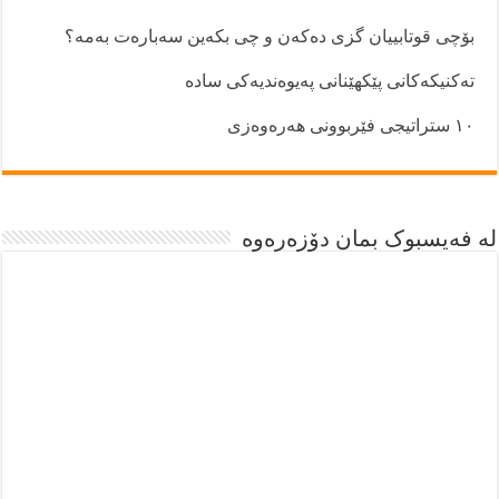
بۆچی قوتابییان گزی دەکەن و چی بکەین سەبارەت بەمە؟
تەکنیکەکانی پێکهێنانی پەیوەندیەکی سادە
١٠ ستراتیجی فێربوونی هەرەوەزی
لە فەیسبوک بمان دۆزەرەوە