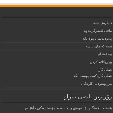
دەبارەى ئێمە
مافى لەبەرگرتنەوە
په‌يوه‌نديمان پێوه‌ بكه‌‌
تيمه كه مان بناسه
ببه‌ ئه‌ندام
بۆ ڕيكلام كردن
هه‌لی كار
هەلی کارەکەت پۆست بکە
به‌ڕێوه‌بردنى كاره‌كان
زۆرترين بابه‌تى بينراو
هەشت هەنگاو بۆ ئەوەی ببیت بە مامۆستایەکی داهێنەر