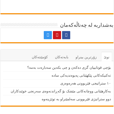
بەشداربە لە چەناڵەکەمان
نوێ
زۆرترين بينراو
بابەتەكان
كۆمێنتەكان
بۆچی قوتابییان گزی دەکەن و چی بکەین سەبارەت بەمە؟
تەکنیکەکانی پێکهێنانی پەیوەندیەکی سادە
١٠ ستراتیجی فێربوونی هەرەوەزی
بەکارهێنانی ووچانەکانی مێشک بۆ گەڕاندنەوەی سەرنجی خوێندکاران
دوو ستراتیژی فێربوونی سەلمێنراو بە توێژینەوە