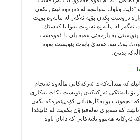
م دەدەن “بەڵام ئەوە هەمووكات بەردەست
دايك وباوك لەوانەيە لە دەرەوە ئيش بكەن
وارە دروست بكەن بۆيە ئەگەر لە ماڵەوە بويت
ت ئەگەر لە ماڵەوە نەبويت ئەوا با كەسێك
ێويستى بە يارمەتى هه‌يه‌ يان نا. ئەوەشت
وەك يەك نيە. هەندێ بابەت پێويست بەوە
ڵەكە بده‌ن.
.
اتێك كە منداڵەكەت ئەركەكانى ماڵەوە ئه‌نجام
 بۆ بابەتێكى ئەركەكەى پێويست بكات بەكارى
كە دەيەوێت بۆ بەكارهێنانى كۆمپيتەرەكە بكەن
 نابێت كە سەيرى تەلەفيزۆن بكەيت لە كاتێكدا
ئەوكاتە هەموو پلانەكانى كە داتان ناوە