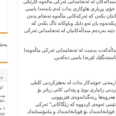
نداڵەكان لە ئەنجامدانى ئەركى ماڵەوە كارێكى
 خۆى بڕيارى هاوكارى بدات لەم بابەتەدا باسى
نتان بكەن كە ئەركەكانى ماڵەوە ئەنجام بده‌ن
بكەنەوە يان ئەو دايك وباوكانە تاگ بكەن كە
ێنە بەردەم منداڵەكانيان لە ئەنجامدانى ئەركى
بەشد
اڵەكەت بدەيت لە ئەنجامدانى ئەركى ماڵەوەدا
استەنگێك لێرەدا باسى دەكەين.
نو
ارمەتى خوێندكار بدات لە بەهێزكردنى كليلى
كۆم
دنى زانيارى نوێ و پێدانى كاتى زياتر بۆ
هەش
روه‌ها ڕه‌نگدانه‌وه‌ى فێربوونى
داهێ
 تێبنى ئەوەى كردووە كە رێگاكانى” ئەركى
5 خ
 قوتابخانەيەك بۆ قوتابخانەيەك و مامۆستايەك
نوێی