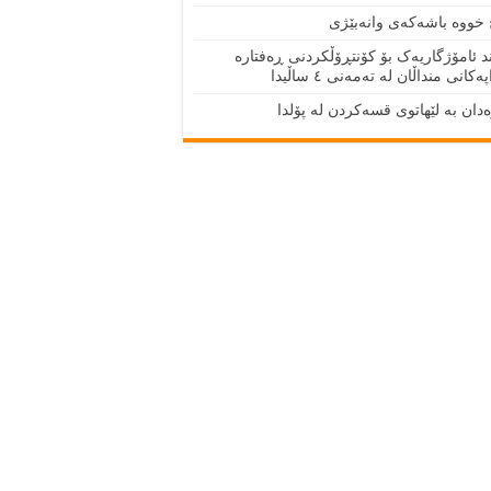
 خووه‌ باشه‌كه‌ی وانه‌بێژی
 ئامۆژگاریەک بۆ کۆنتڕۆڵکردنی ڕەفتارە
ەکانی منداڵان لە تەمەنی ٤ ساڵیدا
دان بە لێهاتوی قسەکردن لە پۆلدا
19
SHARES