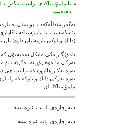
با مامۆستاكەى بزانێت ئه‌گه‌ر له‌ 
ده‌ده‌يت.
ئەگەر منداڵەكەت بێويستى بە يارمەت
تێنەگەيشت. با مامۆستاكە ئاگادارى 
(دايك وباوكى يارمەتيان داوە) يان ب
ئامۆژگاريەكى مايكل سمبسۆن كە دك
ئەركى ماڵەوە زۆرانە دەگرێت بۆ ما
ئەوە بەكار هاتووە كە بزانێت چى د
ئەوە ئەركى دايك و باوكە كە زانيار
مامۆستاكانيان.
سەرچاوەى بابەت:
ئيره ببينه
سەرچاوەى وێنە:
ئيره ببينه