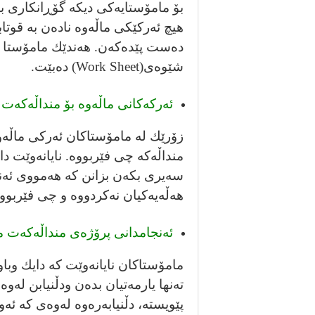
هيچ ئەركێكى ماڵەوە نادەن بە قوتاب
دەست پێدەكەن. هەندێك مامۆستا خ
شێوەى(Work Sheet) دەبێت.
ئەركەكانى ماڵەوە بۆ منداڵەكەت 
زۆرێك لە مامۆستاكان ئەركى ماڵەوە
منداڵەكە چى فێربووە. نا‌يانەوێت دا
سەيرى بكەن بزانن كە هەمووى ئەنج
هەڵەيەكيان نەكردووە و چى فێربوو
ئەنجامدانى پرۆژەى منداڵەكەت 
مامۆستاكان نايانەوێت كە دايك وبا
تەنها يارمەتيان بدەن ودڵنيابن لەو
پێويستە، دڵنيابەرەوە لەوەى كە ئەو