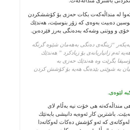
كردنى باشترى منداڵەكەت.
 كەوا لە منداڵەكەت بكات حەزى بۆ كۆششكردن
نوسين دەبيت بەوەى كە زۆر بنوسێت، هەندێك
خۆى و ووتنى وشەكە بەدەنگى بەرز فێرده‌بن.
‌يكه‌ر “ژينگەى دەنگى بەهەمان شێوە گرنگە
ە ئەم زانياريانەى بۆ زيادكرد ” هەندێك
سيقا بگرێت وە هەندێك حەزى بە
تيان بە شوێنى بێده‌نگ هەيە بۆ كۆشش كردن
بە لێوەى.
 هى منداڵەكەتە هى خۆت نيە بەڵام لاى
‌بێت. باشترين كار ئەوەيە دانيشى بابەتێك
 لەوكاتەى كە ئەو كۆشش دەكات لەوكاتەدا