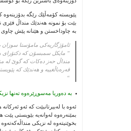
دوزينەوەى باشترين رێگە بۆ كۆشش
پێويستە كۆمەڵێك رێگە بدۆزينەوە
بێت بۆ نمونە هەندێك منداڵ فێرى 
بە چاوداخستن و هێنانە پێش چاوى 
ئامۆژگاريەكى مامۆستا سوزان به
” مايكل سمبسۆن كە دكتۆراى هەي
منداڵ حەز دەكات كە گوێ لە مۆ
قەرەباڵغييە و هەندێك كە پێويس
“
بە دەوريا مەسوڕێرەوە تەنها نزيك
ئەوە با لەبيرتانبێت كە ئەو ئەركانە
بمێنەرەوە لەوانەيە بێويستى پێت هه
بخوێنيتەوە لە نزيكى منداڵەكەتەوە