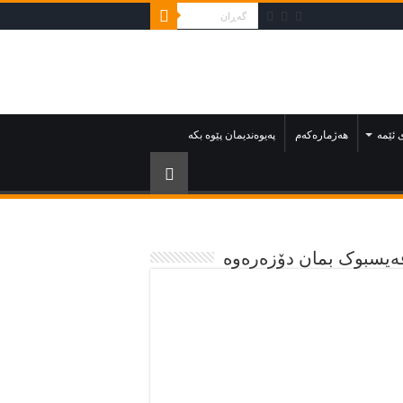
 ئێمە
هەژمارەکەم
په‌يوه‌نديمان پێوه‌ بكه‌‌
ەیسبوک بمان دۆزەرەوە