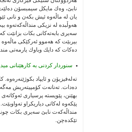
هەردووكتان شتێكى فێركارى ئەنجا
نابێ، وەك مايكل سيمبسۆن دەلێت “
يان لە ماڵەوە ئيش بكەن و نانى ئێ
هەوڵبدە لە نزيكى منداڵەكەتەوه‌ بي
سەيرى بابەتەكانى بكات بزانێت كە پ
بيربێت كە هەموو ئەركێكى ماڵەوە 
ده‌كات كە دايك وباوك يارمەتى مندا
سنوردار كردنى بە كارهێنانى ميديا
تەلەفيزيۆن و ئايپاد بكوژێنەرەوە. ك
دەدات. تەنانەت كۆمپيتەريش مەگەر
بهێنن، پێويستە پرسيارى ئەوكاتەى 
پێكەوە لەكاتى دياريكراو تەواوبێت.
منداڵەكەت نابێ سەيرى بكات چونكە 
تێكدەچن.