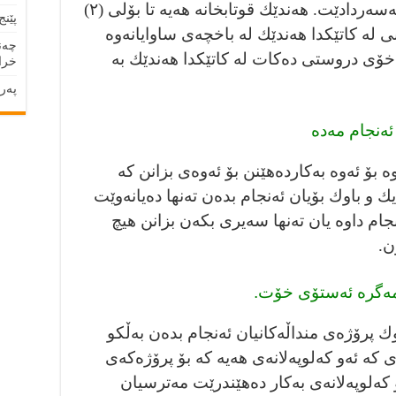
بۆ مامۆستايەكى ديكه‌ گۆڕانكارى بەسەردادێت. هەندێك قوتابخانە هەيە تا بۆلى (٢)
پێنج
ى لە كاتێكدا هەندێك لە باخچەى ساوايانەوە
چەند
ۆى دروستى دەكات لە كاتێكدا هەندێك بە
خراپ
پەرە
ئەنجام مەدە
 بۆ ئەوە بەكاردەهێنن بۆ ئەوەى بزانن كە
يك و باوك بۆيان ئەنجام بدەن تەنها دەيانەوێت
ام داوە يان تەنها سەيرى بكەن بزانن هيچ
ن.
مەگرە ئەستۆى خۆت.
وك پرۆژەى منداڵەكانيان ئەنجام بدەن بەڵكو
ەى كە ئەو كەلوپەلانەى هەيە كە بۆ پرۆژەكەى
 كەلوپەلانەى بەكار دەهێندرێت مه‌ترسيان