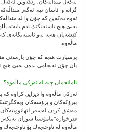
لەگەڵ منداڵەكان. رێكەوتن لەگەڵ م
گرانە و ئاسان نيە. ئەگەر منداڵەكە
ئەوە دەكەين كە چۆن وا لە منداڵەكا
بەبێ هيچ ئاستەنگێك ئەم بابەتە بڵاو
كێشەيان هەيە لەو ئاستەنگانەى كە د
ماڵەوە.
پرسيارت هەيە كە چۆن يارمەتى مند
يان چۆن ئەنجامى بدەن بەبێ هيچ ئ
ئامانجمان چيە لە ئەركى ماڵەوە؟
ئەركى ماڵەوە وا ديزاين كراوە كە ي
بيرۆكەكان و پرۆسەكان ويه‌كگرتنىكر
مەشق كردن لەسەر لێهاتووييەكان هه‌
فێرخوازه‌”مامۆستا سوزان به‌يكه‌ر
ماڵەوە لە ناوچەيەك بۆ ناوچەيەك و