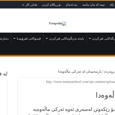
بكه‌‌
تيمه كه مان بناسه
ببه‌ ئه‌ندام
بۆ ڕيكلام كردن
هه‌لی كار
رنگەكانى فێركردن
بابەتە بەربڵاوەكانى فێركردن
ڤيديۆكانى فێرۆپيديا
دەبارەى
روەردە
/
يارمەتيدان لە ئەركى ماڵەوەدا
لە ف
http://www.tenneyschool.com/wp-content/uploa
ڵەوەدا
ۆ رێكەوتن لەسەرى ئەوە ئه‌ركى ماڵەوەيە