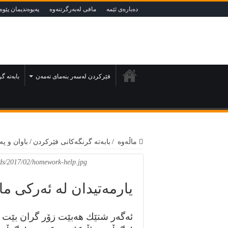
دەبارەى ئێمە
مافى لەبەرگرتنەوە
په‌يوه‌نديمان پێوه‌ 
فێركردن لەسەر بنەماى تەمەن
بابەتە گ
ماڵەوە
/
بابەتە گرنگەكانى فێركردن
/
باوان و پە
ds/2017/02/homework-help.jpg
يارمەتيدان لە ئەركى ما
ئەگەر شتێك هەبێت زۆر گران بێت ب