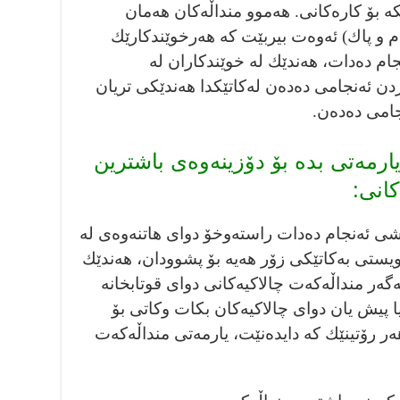
كە بۆ كارەكانى. هەموو منداڵەكان هەمان
م و پاك) ئەوەت بيربێت كە هەرخوێندكارێك
نجام ده‌دات، هەندێك لە خوێندكاران لە
 ئەنجامى دەده‌ن له‌كاتێكدا هەندێكى تريان
امى ده‌ده‌ن.
ارمەتى بدە بۆ دۆزينەوەى باشترين
انى:
اشى ئەنجام دەدات راستەوخۆ دواى هاتنەوەى لە
ێويستى بەكاتێكى زۆر هەيە بۆ پشوودان، هەندێك
گەر منداڵەكەت چالاكيەكانى دواى قوتابخانە
يا پيش يان دواى چالاكيەكان بكات وكاتى بۆ
 هەر رۆتينێك كە دايدەنێت، يارمەتى منداڵەكەت