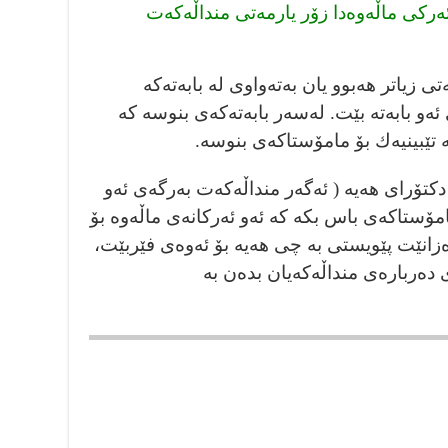
ئەركى ماڵەوەدا زۆر يارمه‌تى منداڵه‌كه‌ت
ى زياتر هەبوو يان بەتەواوى لە بابەتەكە
ئەو بابەتە بێت. لەسەر بابەتەكەى بنوسه‌ كە
ە تێبينيەك بۆ مامۆستاكەى بنوسه‌.
تۆراى هەيە ( ئەگەر منداڵەكەت بەرگەى ئەو
مۆستاكەى باس بكە كە ئەو ئەركانەى ماڵەوە بۆ
ەزانێت پێويستى بە چى هەيە بۆ ئەوەى فێربێت،
ى دەربارەى منداڵەكەيان بدەن بە