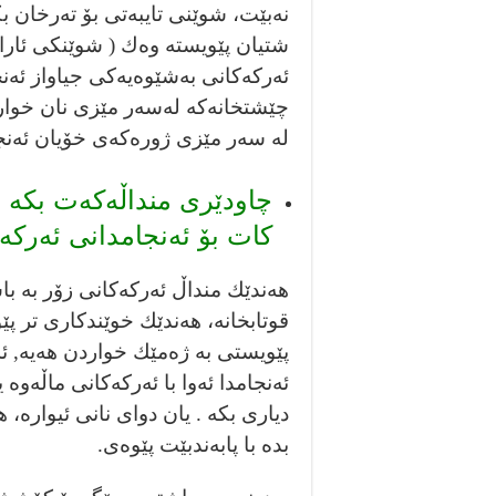
نه‌بێت، شوێنى تايبەتى بۆ تەرخان ب
شتيان پێويستە وەك ( شوێنكى ئارا
ئەركەكانى به‌شێوه‌يه‌كى جياواز ئه‌
چێشتخانەكە لەسەر مێزى نان خواردن
لە سه‌ر مێزى ژوره‌كه‌ى خۆيان ئه‌نج
چاودێرى منداڵەكەت بكە ي
كات بۆ ئەنجامدانى ئەركەك
هەندێك منداڵ ئەركەكانى زۆر بە ب
قوتابخانە، هەندێك خوێندكارى تر پ
پێويستى بە ژەمێك خواردن هەيە, ئە
ئەنجامدا ئەوا با ئەركەكانى ماڵەوە 
ديارى بكە . يان دواى نانى ئيوارە،
بدە با پابەندبێت پێوەى.