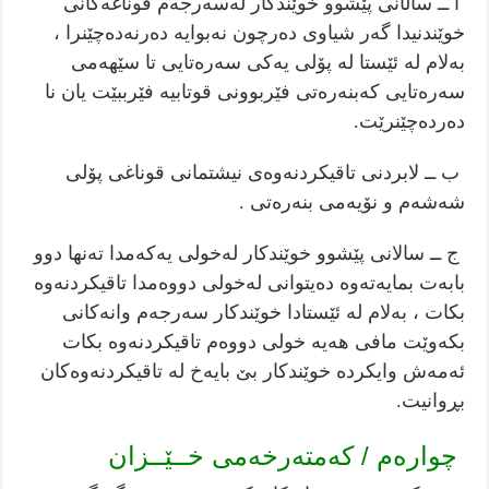
أ ــ ساڵانی پێشوو خوێندکار لەسەرجەم قوناغەکانی
خوێندنیدا گەر شیاوی دەرچون نەبوایە دەرنەدەچێنرا ،
بەلام لە ئێستا لە پۆلی یەکی سەرەتایی تا سێهەمی
سەرەتایی کەبنەرەتی فێربوونی قوتابیە فێرببێت یان نا
دەردەچێنرێت.
ب ــ لابردنی تاقیکردنەوەی نیشتمانی قوناغی پۆلی
شەشەم و نۆیەمی بنەرەتی .
ج ــ سالانی پێشوو خوێندکار لەخولی یەکەمدا تەنها دوو
بابەت بمایەتەوە دەیتوانی لەخولی دووەمدا تاقیکردنەوە
بکات ، بەلام لە ئێستادا خوێندکار سەرجەم وانەکانی
بکەوێت مافی هەیە خولی دووەم تاقیکردنەوە بکات
ئەمەش وایکردە خوێندکار بێ بایەخ لە تاقیکردنەوەکان
بڕوانیت.
چوارەم / کەمتەرخەمی خــێــزان