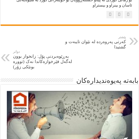
ئاسان و بينراو و بيستراو.
پێشتر
کەرتی پەروەردە لە نێوان تایبەت و
گشتیدا
دواتر
به‌ڕێوه‌بردنى پۆل: زانخواز بوون
لەگەل فێرخوازەکاندا نەک (توورە
بونێکی زۆر)
بابەتە پەيوەنديدارەكان