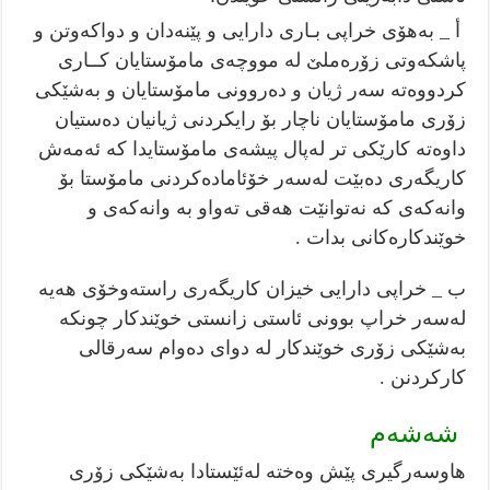
أ _ بەهۆی خراپی بـاری دارایی و پێنەدان و دواکەوتن و
پاشکەوتی زۆرەملێ لە مووچەی مامۆستایان کــاری
کردووەتە سەر ژیان و دەروونی مامۆستایان و بەشێکی
زۆری مامۆستایان ناچار بۆ رایکردنی ژیانیان دەستیان
داوەتە کارێکی تر لەپال پیشەی مامۆستایدا کە ئەمەش
کاریگەری دەبێت لەسەر خۆئامادەکردنی مامۆستا بۆ
وانەکەی کە نەتوانێت هەقی تەواو بە وانەکەی و
خوێندکاره‌كانی بدات .
ب _ خراپی دارایی خیزان کاریگەری راستەوخۆی هەیە
لەسەر خراپ بوونی ئاستی زانستی خوێندکار چونکە
بەشێکی زۆری خوێندکار لە دوای دەوام سەرقالی
کارکردنن .
شەشەم
هاوسەرگیری پێش وەختە لەئێستادا بەشێکی زۆری