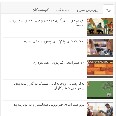
نوێ
زۆرترين بينراو
بابەتەكان
كۆمێنتەكان
بۆچی قوتابییان گزی دەکەن و چی بکەین سەبارەت
بەمە؟
تەکنیکەکانی پێکهێنانی پەیوەندیەکی سادە
١٠ ستراتیجی فێربوونی هەرەوەزی
بەکارهێنانی ووچانەکانی مێشک بۆ گەڕاندنەوەی
سەرنجی خوێندکاران
دوو ستراتیژی فێربوونی سەلمێنراو بە توێژینەوە