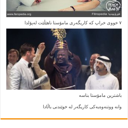
٧ خووی خراپ کە کاریگەری مامۆستا ناهێڵێت لەپۆلدا
باشترین مامۆستا بناسە
وانە ووتنەوەیەکی کاریگەر لە خوێندنی باڵادا