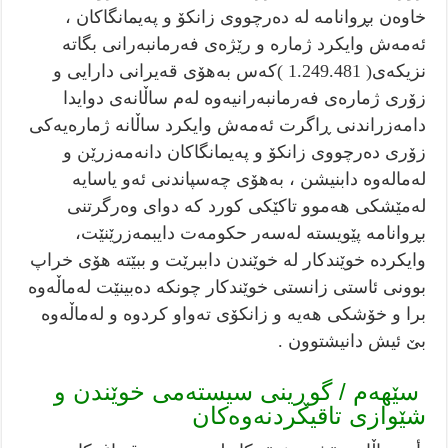
خاوەن بڕوانامە لە دەرچووی زانکۆ و پەیمانگاکان ،
ئەمەش وایکرد ژمارە و رێژەی فەرمانبەرانی بگاتە
نزيكه‌ى( 1.249.481 )کەس بەهۆی قەیرانی دارایی و
زۆری ژمارەی فەرمانبەرانیەوە لەم ساڵانەی دوایدا
دامەزراندنی ڕاگرت ئەمەش وایکرد ساڵانە ژمارەیەکی
زۆری دەرچووی زانکۆ و پەیمانگاکان دانەمەزرێن و
لەمالەوە دابنیشن ، بەهۆی چەسپاندنی ئەو یاسایە
لەمێشکی هەموو تاکێکی کورد کە دوای وەرگرتنی
بڕوانامە پێویستە لەسەر حکومەت دایبمەزرێنێت،
وایکردە خوێندکار لە خوێندن داببرێت و ببێتە هۆی خراپ
بوونی ئاستی زانستی خوێندکار چونکە دەبینێت لەماڵەوە
برا و خۆشکی هەیە و زانکۆی تەواو کردوە و لەماڵەوە
بێ ئیش دانیشتوون .
سێهەم / گوڕینی سیستەمی خوێندن و
شێوازی تاقیکردنەوەکان