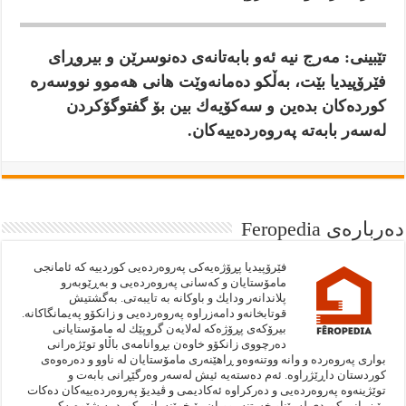
تێبينى: مه‌رج نيه‌ ئه‌و بابه‌تانه‌ى ده‌نوسرێن و بيروڕاى
فێرۆپيديا بێت، به‌ڵكو ده‌مانه‌وێت هانى هه‌موو نووسه‌ره‌
كورده‌كان بده‌ين و سه‌كۆيه‌ك بين بۆ گفتوگۆكردن
له‌سه‌ر بابه‌ته‌ په‌روه‌رده‌ييه‌كان.
دەربارەى Feropedia
فێرۆپيديا پڕۆژەيەكى په‌روه‌رده‌يى كوردييە كە ئامانجى
مامۆستايان و كەسانى پەروەردەيى و بەڕێوبەرو
پلاندانەر ودايك و باوكانە بە تايبەتى. به‌گشتيش
قوتابخانەو دامەزراوە پەروەردەيى و زانكۆو پەيمانگاكانە.
بيرۆكەى پڕۆژەكە لەلايەن گروپێك لە مامۆستايانى
دەرچووى زانكۆو خاوەن بڕوانامەى باڵاو توێژەرانى
بوارى پەروەردە و وانە ووتنەوەو ڕاهێنەرى مامۆستايان لە ناوو و دەرەوەى
كوردستان داڕێژراوە. ئەم دەستەيه‌ ئيش لەسەر وەرگێڕانى بابەت و
توێژينەوە پەروەردەيى و دەركراوە ئەكاديمى و ڤيديۆ پەروەردەييەكان دەكات
بۆ زمانى كوردى لە پێناو خستنەڕوويان بۆ خوێنەرانى كورد بە شێوەيەكى