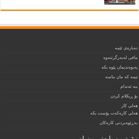
دەبارەى ئێمە
مافى لەبەرگرتنەوە
په‌يوه‌نديمان پێوه‌ بكه‌‌
تيمه كه مان بناسه
ببه‌ ئه‌ندام
بۆ ڕيكلام كردن
هه‌لی كار
هەلی کارەکەت پۆست بکە
به‌ڕێوه‌بردنى كاره‌كان
زۆرترين بابه‌تى بينراو