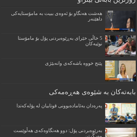
هەشت هەنگاو بۆ ئەوەی ببیت بە مامۆستایەکی
داهێنەر
5 خاڵی خێرای به‌ڕێوه‌بردنی پۆل بۆ مامۆستا
نوێیه‌كان
پێنج خووه‌ باشه‌كه‌ی وانه‌بێژی
بابەتەکان بە شێوەی هەڕەمەکی
پەرەدان بەئامادەبوونی قوتابیان لە پۆلەکەتدا
بەرێوەبردنی پۆل: دوو هەنگاوەکەی هەڵوێست
وەرگرتن