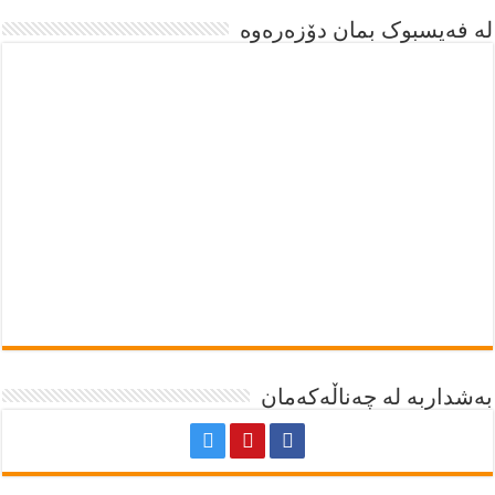
لە فەیسبوک بمان دۆزەرەوە
بەشداربە لە چەناڵەکەمان