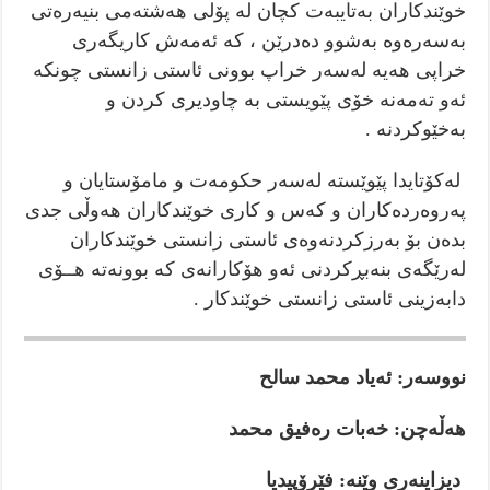
خوێندکاران بەتایبەت کچان لە پۆلی هەشتەمی بنیەرەتی
بەسەرەوە بەشوو دەدرێن ، کە ئەمەش کاریگەری
خراپی هەیە لەسەر خراپ بوونی ئاستی زانستی چونکە
ئەو تەمەنە خۆی پێویستی بە چاودیری کردن و
بەخێوکردنە .
لەکۆتایدا پێوێستە لەسەر حکومەت و مامۆستایان و
په‌روه‌رده‌كاران و کەس و کاری خوێندکاران هەوڵی جدی
بدەن بۆ بەرزکردنەوەی ئاستی زانستی خوێندکاران
لەرێگەی بنه‌بڕکردنی ئەو هۆکارانەی کە بوونەتە هــۆی
دابەزینی ئاستی زانستی خوێندکار .
نووسه‌ر: ئەیاد محمد سالح
هه‌ڵه‌چن: خه‌بات ره‌فيق محمد
ديزاينەرى وێنە: فێرۆپيديا