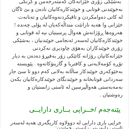
بەشێکی زۆری خێزانەکان کەمتەرخەمن و گرنگی
بەخوێندنی قوتابی و خوێندکارەکانیان نادەن و بێ ئاگان
لە کاتی دەوامکردن و تاقیکردنەوەکانیان و تەنانەت
خێزانی وا هەیە نازانێت منداڵەکەیان لە پۆلی چەندە !
هەروەها ڕۆژانەش هەواڵ پرسینیان نیە لە قوتابی و
خوێندکارەکانیان لەسەر ئەنجامی خوێندنیان ، بەشێکی
زۆری خوێندکاران بەهۆی چاودیری نەکردنی
خێزانەکانیان رۆژانە کاتێکی زۆر بەفیڕۆ دەدەن بە دیار
تۆڕە کۆمەلایەتی و کافتریا و گازینۆکانەوە . پێویستە
بەخێوکەری خوێندکار ساڵانە بەلانی کەم دوو تا سێ جار
سەردانی قوتابخانە و خوێندنگای خوێندکارەکانیان بکەن
بەمەبەستی هەواڵپرسین لە ئاستی زانستیان و
رەوشتیان .
پێنەجەم /خــراپی بــاری دارایــی
خراپی باری دارایی لە دوولاوە کاریگەری هەیە لەسەر
ئاستی دابەزینی زانستی خوێندن: