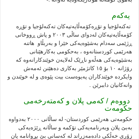
یەکەم
تەکنەلۆجیا و تۆڕەکۆمەڵایەتیەکان تەکنەلۆجیا و تۆڕە
کۆمەڵایەتیەکان لەدوای ساڵی ٢٠٠٣ و پاش ڕووخانی
ڕژێمی سەدام بەشێوەیەکی خێرا و بەربڵاو هاتنە
هەرێمی کوردستانەوە ، بەحکومی بەکارهێنانی
بەشێوەیەکی هەڵەو ناڕێک لەلایەن خوێندکارانه‌وە کە
رۆژانە ١٠ بۆ ١٥ کاتژمێر بەکاری دەهێنن ئەمەش
وایکردە خوێندکاران پەیوەست بیت پێوەی و لە خوێندن و
وانەکانيان داببرێن .
دووەم / كه‌مى پلان و کەمتەرخەمی
حکومەت
حکومەتی هەرێمی کوردستان- لە ساڵانی ٢٠٠٠ بەدواوە
بەبێ پلان وبەرنامەيه‌كى تۆكمه‌ و ساڵانە ڕێژەیەکی
زۆری خەڵکی دادەمەزراند لە کەسانی بێ بڕوانامە یان