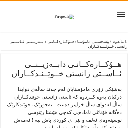
ماڵەوە
/
پێشخستنى مامۆستا
/
هــۆکــارەکــانـی دابــەزیــنــی ئــاســتی
زانستی خــوێــنـدکــاران
هــۆکــارەکــانـی دابــەزیــنــی
ئــاســتی زانستی خــوێــنـدکــاران
بەشێکی زۆری مامۆستایان لەم چەند ساڵەی دوایدا
درکيان بەوە کــردوە کە ئاستی زانستی خوێندکــاران
ساڵ لەدوای ساڵ خراپتر دەبیت . بەجورێک، خوێندکارێک
دەگاتە قۆناغی ئامادەیی کەچی هێشتا رێنوسی
نوسینەوەی ئەلف و بێی ی کوردی باش نیە ! ئەمەش
بەهۆی کۆمەڵە هۆکارێکەوەیە لەوانە :-