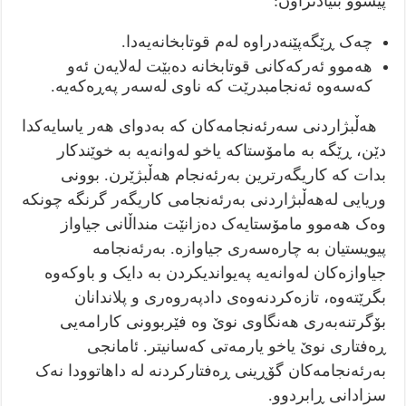
پێشوو بنیادنراون:
چەک ڕێگەپێنەدراوە لەم قوتابخانەیەدا.
هەموو ئەرکەکانی قوتابخانە دەبێت لەلایەن ئەو
کەسەوە ئەنجامبدرێت کە ناوی لەسەر پەڕەکەیە.
هەڵبژاردنی سەرئەنجامەکان کە بەدوای هەر یاسایەکدا
دێن، ڕێگە بە مامۆستاکە یاخو لەوانەیە بە خوێندکار
بدات کە کاریگەرترین بەرئەنجام هەڵبژێرن. بوونی
وریایی لەهەڵبژاردنی بەرئەنجامی کاریگەر گرنگە چونکە
وەک هەموو مامۆستایەک دەزانێت منداڵانی جیاواز
پیویستیان بە چارەسەری جیاوازە. بەرئەنجامە
جیاوازەکان لەوانەیە پەیواندیکردن بە دایک و باوکەوە
بگرێتەوە، تازەکردنەوەی دادپەروەری و پلاندانان
بۆگرتنەبەری هەنگاوی نوێ وە فێربوونی کارامەیی
ڕەفتاری نوێ یاخو یارمەتی کەسانیتر. ئامانجی
بەرئەنجامەکان گۆڕینی ڕەفتارکردنە لە داهاتوودا نەک
سزادانی ڕابردوو.