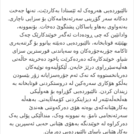
نالێبوردەیی هەروەک لە ئێستادا بەکاردێت، تەنها جەخت
دەکاتە سەر گۆڕینی سەرئەنجامەکان بۆ سزایی ناچاری.
بەتەواوی بەهاو یاساکان پشتگوێ دەخات. بۆنموونە،
وادانێین کە چی ڕودەدات ئەگەر خوێندکارێک چەک
بهێنێتە قوتابخانە، نالێبوردەیی دەبێتە بیانوو بۆ گرتنەبەری
ئاکامە جۆربەجۆرەکان وە سەپاندنی قورسترین سزای
شیاو. خوێندکارەکە دەردەکرێت یاخود دەخریتە حاڵەتی
هەڵپەسێرراوی درێژ خایەن. ڵێکۆڵینەوە نوێیەکان
دەریانخستووە کە نەک ئەم جۆرەسزایانە زۆر بێسودن
بەڵکو هۆکاری سەرەکین لە دروستکردنی قوتابخانە بە
زیندان کردن. نالێبوردەیی گۆڕاوە بۆ هەوڵیکی
هەڵخەڵەتێنەر لە دیزاینکردنی کۆمەڵایەتی. بە‌هەڵە
بەکارهێنانەکەی بوەتە هۆی دەرکەوتنی هەندێ
سەرئەنجامی نامۆ. بە نموونە وەک، منداڵێکی پۆلی یەک
دەرکراوە لە خوێندنگە بەهۆی هێنانی حەبی ئەسپرین بە
بەکارهێنانی یاسای نالێبوردەیی دەرمان.