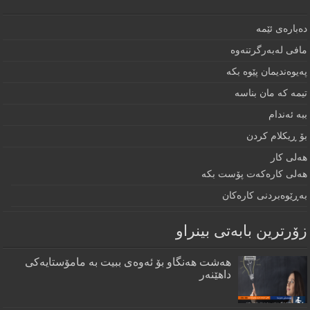
دەبارەى ئێمە
مافى لەبەرگرتنەوە
په‌يوه‌نديمان پێوه‌ بكه‌‌
تيمه كه مان بناسه
ببه‌ ئه‌ندام
بۆ ڕيكلام كردن
هه‌لی كار
هەلی کارەکەت پۆست بکە
به‌ڕێوه‌بردنى كاره‌كان
زۆرترين بابه‌تى بينراو
هەشت هەنگاو بۆ ئەوەی ببیت بە مامۆستایەکی
داهێنەر