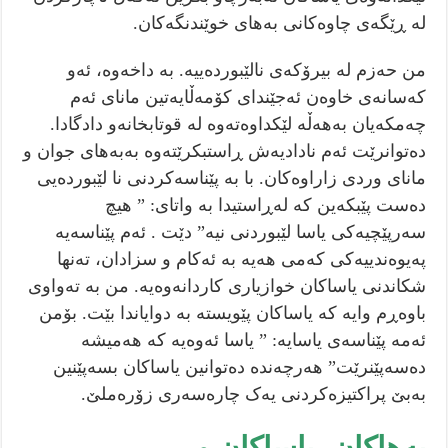
لە ڕێگەی چاوەکانی بەهای خوێندنگەکان.
من حەزم لە بیرۆکەی نالێبوردەییە. بە داخەوە، ئەو
کەسانەی خاوەن ئەجێندای کۆمەڵایەتین مانای ئەم
چەمکەیان بەهەڵە لێکداوەتەوە لە قوتابخانەو دادگادا.
دەتوانرێت ئەم نادادیەش ڕاستبکرێتەوە بەبەهای جوان و
مانای وردی زاراوەکان. با بە پێناسەکردنی نا لێبوردەیی
دەست پێبکەین کە لەڕاستیدا بە واتای: ” هیچ
سەرپێچیەکی یاسا لێبوردنی نیە” دێت . ئەم پێناسەیە
پەیوەندییەکی کەمی هەیە بە ئەکام و سزادان، تەنها
شکاندنی یاساکان خوازیاری کاردانەوەیە. من بە تەواوی
باوەڕم وایە کە یاساکان پێویستە بە دوایاندا بێت. بۆمن
ئەمە پێناسەی یاسایە: ” یاسا ئەوەیە کە هەمیشە
دەسەپێنرێت” هەرچەندە دەتوانین یاساکان بسەپێنین
بەبێ پراکتیزەکردنی یەک چارەسەری زۆرەملێ.
بەهاکان، یاساکان و