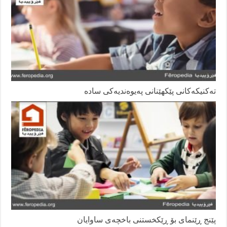
تەکنیکەکانی پێکهێنانی پەیوەندیەکی سادە
پێنج ڕێنمای بۆ ڕێکخستنی باخچەی ساوایان