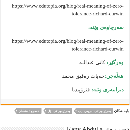
https://www.edutopia.org/blog/real-meaning-of-zero-
tolerance-richard-curwin
سەرچاوەی وێنە:
https://www.edutopia.org/blog/real-meaning-of-zero-
tolerance-richard-curwin
وەرگێڕ:
كانی عبداللە
هەڵەچن:
خەبات رەفیق محمد
دیزاینەری وێنە:
فێرۆپیدیا
بابەتەكان
بەڕێوەبردنی پەروەردەیی
بەڕێوەبردنی پۆل
هەموو ئاستەکان
دەربارەى Kany Abdulla