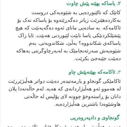
٢. یاساکە بهێنە پێش چاوت
کاتێک کە نالێبوردەیی بە شێوەیەکی دروست
بەکاردەهێنرێت زیاتر دەگەڕێتەوە بۆ یاساکە نەک بۆ
ئاکامەکە. بە سادەیی مانای ئەوە دەگەیەنێت کە هیچ
پێشێلکردنێکی یاسا نابێت لێبوردنی هەبێت. ئایا زاک
یاساکەی شکاندووە؟ بەڵێ، شکاندویەتی. بەم
شێوەیەش سەرئەنجامێک بە لەبەرچاوگرتنی بەهاکە
دەبێت جێبەجێ بکرێت.
٣
. ئاکامەکە بهێنەپێش چاو
ئاکامێکی گونجاو و یارمەتیدەر دەبێت دواتر هەڵبژێررێت
لە هەموو ئەو هەڵبژاردانەی کە هەیە. لەم حاڵەتەدا پلان
دانان بۆ ڕاستەوخۆ چوونە لای پۆلیس لە حاڵەتی
هاوشێوەدا باشترین هەڵبژاردەیە.
گونجاوی و دادپەروەریی
دوو بەرهەڵستی باو هەیە بۆ بەکارهێنانی نالێبوردەیی بەم