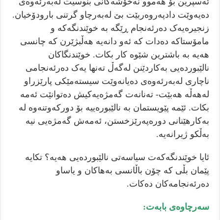
ئەسپرین بۆ هەموو نەخۆشەکانی بنوسیت لەبەرئەوەی
دەیەوێت دادپەروەربێت بێ لەبەرچاو گرتنی بارودۆخیان.
زنجیرەیەک دەرئەنجام ڕێگە بە خوێندنگەکە و
مامۆستاکە دەدات کە ئەو دانەیە هەڵبژێرن کە چانسی
هەیە بە باشترین شێوە کار بکات. خوێندنگاکان
نالێبوردەیی بەکاردێنن لەگەڵ تەنها یەک دەرئەنجامی
ناچاری لەبەرئەوەی دەیانەوێت سیستەمێکی پارێزراو
لەهەڵە هەبێت- تەنانەت گەمژەیەکیش دەتوانێت ئەمە
بکات. ئێمە پێویستمان بە نالێبورەییە بۆ دورکەوتنەوە لە
بەکارهێنانی دورەپەرێزخستن، ئەمەش گەمژەیی نیە
بەڵکو ژیرانەیە.
ئایا خوێندنگەکەت سیاسەتی نالێبوردەیی هەیە؟ تکایە
پێمان بڵی کە چۆن باڵانسی بەهاکان و یاساو
دەرئەنجامەکان دەکات.
سەرچاوەی بابەت: