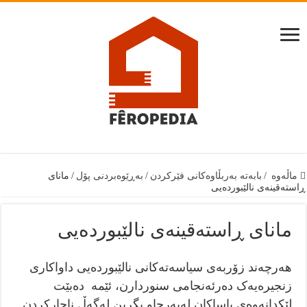
ماڵەوە
/
بابەتە بەربڵاوەكانى فێركردن
/
بەڕێوەبردنى پۆل
/
مانای
ڕاستەقینەی نالێبوردەیی
مانای ڕاستەقینەی نالێبوردەیی
هەرچەند زۆربەی سیاسەتەکانی نالێبوردەیی داواکاری
زنجیرەیەک دەرئەنجامی سنوردارن، ئێمە دەبێت
لێکدانەوەی یاساکان لەبەرچاو بگرین لەگەڵ ناچارکردن