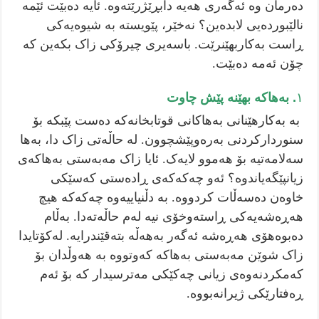
دەرمان وە ئەگەری هەیە دابڕێژرێتەوە. ئایە دەبێت ئێمە
نالێبوردەیی لابدەین؟ نەخێر، پێویستە بە شیوەیەکی
ڕاست بەکاربهێنرێت. باسەیری چیرۆکی زاک بکەین کە
چۆن ئەمە دەبێت.
١
. بەهاکە بهێنە پێش چاوت
بە بەکارهێنانی بەهاکانی قوتابخانەکە دەست پێبکە بۆ
سنوردارکردنی بەرەوپێشچوون. لە حاڵەتی زاک دا، بەها
سەلامەتیە بۆ هەموو لایەک. ئایا زاک مەبەستی بەهاکەی
زیانپێگەیاندوە؟ ئەو چەکەکەی ڕادەستی کەسێکی
خاوەن دەسەڵات کردووە. بە دڵنیاییەوە چەکەکە هیچ
هەڕەشەیەکی ڕاستەوخۆی نیە لەم حاڵەتەدا. بەڵام
دەبوەهۆی هەڕەشە ئەگەر بەهەڵە بتەقێندرایە. لەکۆتایدا
زاک شوێن مەبەستی بەهاکە کەوتووە بە هەوڵدان بۆ
کەمکردنەوەی زیانی چەکێکی مەترسیدار کە بۆ ئەم
ڕەفتارێکی ژیرانەبووە.