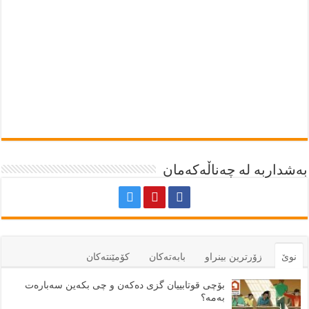
بەشداربە لە چەناڵەکەمان
نوێ
زۆرترين بينراو
بابەتەكان
كۆمێنتەكان
بۆچی قوتابییان گزی دەکەن و چی بکەین سەبارەت
بەمە؟