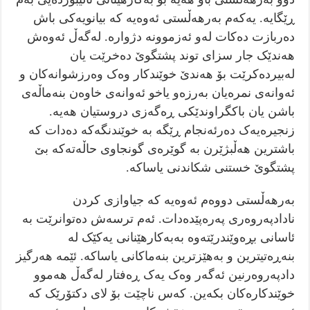
ڕێگایە. یەکەم بەرهەڵستی ئەوەیە کە بیانویەکی باش
دەربازت دەکات لەو ئەزموونە دژوارە. لەگەڵ ئەوەش
هەندێک جار سزای توند پشتگوێ دەخرێت یان
لەبیردەکرێت بۆ هەندێ خوێندکار وەک وەرزشوانەکان و
ئەوانەی نمرەیان بەرزەو یاخو ئەوانەی خاوەن بنەماڵەی
باشن یان باکگراوندێکی ڕەگەزی دروستیان هەیە.
زنجیرەیەک دەرئەنجام ڕێگە بە خوێندنگەکە دەدات کە
باشترین هەڵبژێرن بە گوێرەی گونجاوی حاڵەتەکە بێ
پشتگوێ خستنی شکاندنی یاساکە.
بەرهەڵستی دووەم ئەوەیە کە جیاوازی کردن
نادادپەروەری پەرەپێدەدات. ئەم ترسەش دەتوانرێت بە
ئاسانی بڕەوێندرێتەوە بەبەکارهێنانی یەکێک لە
بنەڕەتیترین و بەهێزترین بنەماکانی یاساکە. ئێمە هەرگیز
دادپەروەرنین ئەگەر وەک یەک ڕەفتار لەگەڵ هەموو
خوێندکارەکان بکەین. کەس ناچێت بۆ لای دکتۆرێک کە