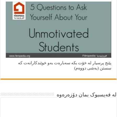
پێنج پرسيار له‌ خۆت بكه‌ سه‌باره‌ت به‌و خوێندكارانه‌ت كه‌
سستن (به‌شى دووه‌م)
لە فەیسبوک بمان دۆزەرەوە