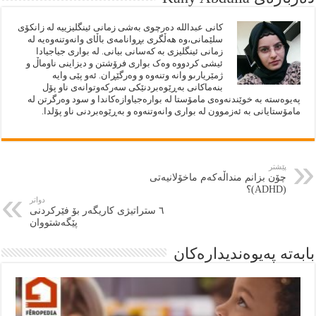
کانى عبداللە دەرچوى بەشى زمانى ئینگلیزییە لە زانکۆى
سلێمانى،وە هەڵگرى بڕوانامەى باڵاى وانەوتنەوەیە لە
زمانى ئینگلیزى بە کەسانى بیانى. لە بوارى جیاجیادا
ئیشى کردووە وەک بوارى فرۆشتن و دیزاینى ناوماڵ و
ژمێریارىو وانە وتنەوە و وەرگێڕان. ئەو پێى وایە
بنەماکانى بەڕێوەبردنێکى سەرکەوتوانەى ناو پۆل
پەیوەستە بە خوێندنەوەى مامۆستا لە بوارەجیاوازەکاندا و سود وەرگرتن لە
مامۆستایانى بە ئەزموون لە بوارى وانەوتنەوە و بەڕێوەبردنى ناو پۆلدا.
پێشتر
چۆن بزانم منداڵەکەم ماخۆلانیەتی
(ADHD)؟
دواتر
٦ ستراتیژی کاریگەر بۆ فێرکردنی
پێگەشتووان
بابەتە پەيوەنديدارەكان