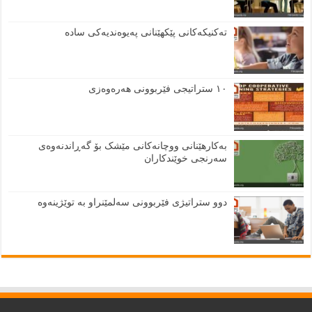
تەکنیکەکانی پێکهێنانی پەیوەندیەکی سادە
١٠ ستراتیجی فێربوونی هەرەوەزی
بەکارهێنانی ووچانەکانی مێشک بۆ گەڕاندنەوەی
سەرنجی خوێندکاران
دوو ستراتیژی فێربوونی سەلمێنراو بە توێژینەوە