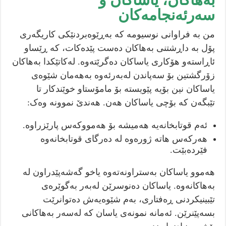
سەرئەنجامەکان
من بە فراوانی نوسیومە کە بەڕێوەبردنێکی کاریگەری
پۆل بە داڕشتنی بەهاکان دەست پێدەکات، کە ڕێساو
ئاڕاستەو هۆکاری یاساکان دەگرێتەوە. لەکاتێکدا بەهاکان
زۆرگشتین بۆ سەپاندن لەبەرئەوە بەهەمان شێوەی
یاساکان نین بۆیە پێویستە بۆ مامۆستاو خوێندکار تا
تێبگەن کە بۆچی یاساکان هەن. هەندێ نموونە وەک:
ئەم قوتابخانەیە هەمیشە بۆ هەمووکەس پارێزراوە.
هەرکەس هاتە ژورەوە لە دەرگای قوتابخانەوە
فێردەبێت.
هەموو یاساکان بەستراونەتەوە یاخو گەشەپێدراون لە
بەهاکانەوە. یاساکان دەنوسرێن لەبەر بەگوێرەی
تێبینیکردنی ڕەفتاری، بەم شێوەیەش دەتوانرێت
بسەپێنرێن. ئەمانە نمونەی یاسان کە لەسەر بەهاکانی