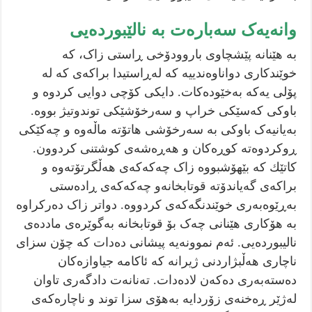
وانەیەک سەبارەت بە نالێبوردەیی
بە هێنانە پێشچاوی باروودۆخی ڕاستی زاک، کە
خوێندکاری دواناوەندییە کە لەڕاستیدا براکەی کە لە
پۆلی یەکە بەخێودەکات. دایکی کۆچی دوایی کردوە و
باوکی کەسێکی خراپ و سەرخۆشێکی توندوتیژ بووە.
بەیانیەک باوکی بە سەرخۆشی هاتۆتە ماڵەوە و چەکێکی
ڕوکردوەتە کوڕەکان و هەڕەشەی کوشتنی کردوون.
کاتێك کە بێهۆشبووە زاک چەکەکەی هەڵگرتۆتەوە و
براکەی گەیاندۆتە قوتابخانەو چەکەکەی ڕادەستی
بەڕێوەبەری خوێندنگەکەی کردووە. دواتر زاک دەرکراوە
بە هۆکاری هێنانی چەک بۆ قوتابخانە بەگوێرەی ماددەی
نالیبوردەیی. ئەم نموونەیە پیشانی دەدات کە چۆن سزای
ناچاری هەڵبژاردنی ژیرانە کە ئاکامە جیاوازەکان
دەستەبەری دەکەن لادەدات. تەنانەت دادگەری تاوان
لەژێر ڕەخنەی زۆردایە بەهۆی سزا توند و ناچارەکەی