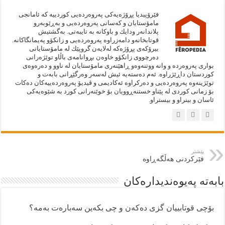
فێرۆپيديا پڕۆژەيەكى په‌روه‌رده‌يى كوردييە كە ئامانجى
مامۆستايان و كەسانى پەروەردەيى و بەڕێوبەرو
پلاندانەر ودايك و باوكانە بە تايبەتى. به‌گشتيش
قوتابخانەو دامەزراوە پەروەردەيى و زانكۆو پەيمانگاكانە.
بيرۆكەى پڕۆژەكە لەلايەن گروپێك لە مامۆستايانى
دەرچووى زانكۆو خاوەن بڕوانامەى باڵاو توێژەرانى
بوارى پەروەردە و وانە ووتنەوەو ڕاهێنەرى مامۆستايان لە ناوو و دەرەوەى
كوردستان داڕێژراوە. ئەم دەستەيه‌ ئيش لەسەر وەرگێڕانى بابەت و
توێژينەوە پەروەردەيى و دەركراوە ئەكاديمى و ڤيديۆ پەروەردەييەكان دەكات
بۆ زمانى كوردى لە پێناو خستنەڕوويان بۆ خوێنەرانى كورد بە شێوەيەكى
ئاسان و بينراو و بيستراو.
پێشتر
فێركردنى هەڵگەڕاوە
بابەتە پەيوەنديدارەكان
بۆچی قوتابییان گزی دەکەن و چی بکەین سەبارەت بەمە؟