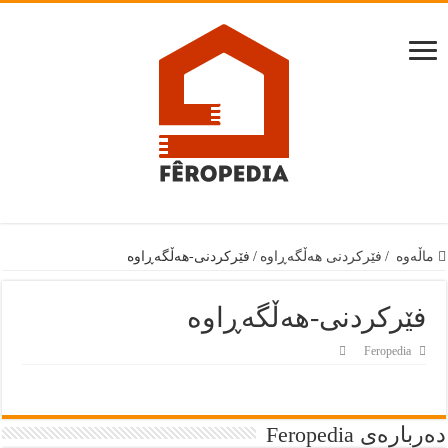
ماڵەوە
/
فێركردنى هەڵگەڕاوە
/
فێركردنى-هەڵگەڕاوە
فێركردنى-هەڵگەڕاوە
Feropedia
دەربارەى Feropedia