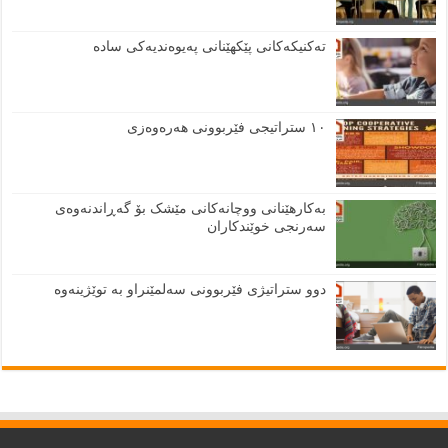
تەکنیکەکانی پێکهێنانی پەیوەندیەکی سادە
١٠ ستراتیجی فێربوونی هەرەوەزی
بەکارهێنانی ووچانەکانی مێشک بۆ گەڕاندنەوەی
سەرنجی خوێندکاران
دوو ستراتیژی فێربوونی سەلمێنراو بە توێژینەوە