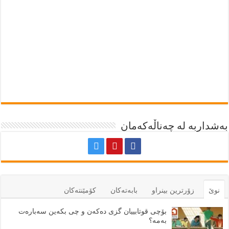
بەشداربە لە چەناڵەکەمان
نوێ
زۆرترين بينراو
بابەتەكان
كۆمێنتەكان
بۆچی قوتابییان گزی دەکەن و چی بکەین سەبارەت
بەمە؟