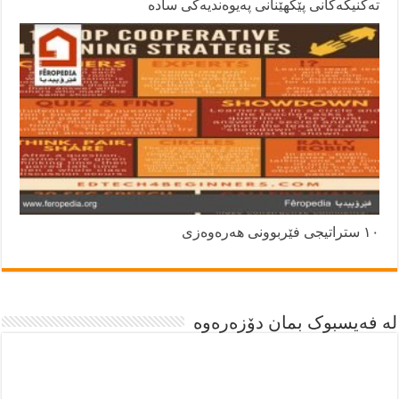
تەکنیکەکانی پێکهێنانی پەیوەندیەکی سادە
١٠ ستراتیجی فێربوونی هەرەوەزی
لە فەیسبوک بمان دۆزەرەوە