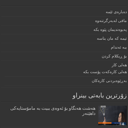
دەبارەى ئێمە
مافى لەبەرگرتنەوە
په‌يوه‌نديمان پێوه‌ بكه‌‌
تيمه كه مان بناسه
ببه‌ ئه‌ندام
بۆ ڕيكلام كردن
هه‌لی كار
هەلی کارەکەت پۆست بکە
به‌ڕێوه‌بردنى كاره‌كان
زۆرترين بابه‌تى بينراو
هەشت هەنگاو بۆ ئەوەی ببیت بە مامۆستایەکی
داهێنەر