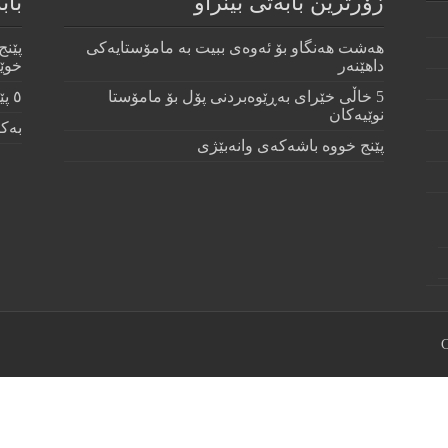
زۆرترين بابه‌تى بينراو
باب
هەشت هەنگاو بۆ ئەوەی ببیت بە مامۆستایەکی
پێنج
داهێنەر
خوێن
5 خاڵی خێرای به‌ڕێوه‌بردنی پۆل بۆ مامۆستا
٥ پێشینەکەی بەڕێوەبردنی پۆل
نوێیه‌كان
بەکا
پێنج خووه‌ باشه‌كه‌ی وانه‌بێژی