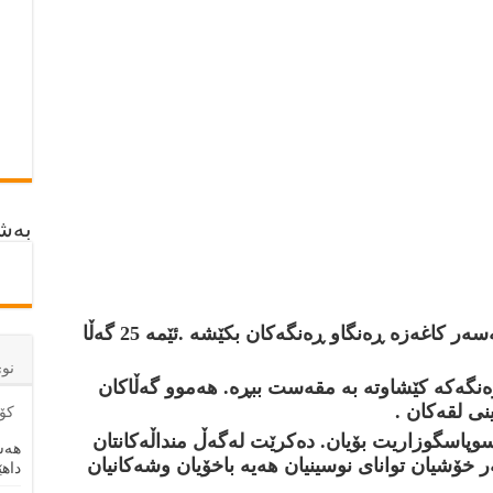
بەشد
به‌ پێنووس يان ماجيك شێوه‌ى گه‌ڵا له‌سه‌ر كاغه‌زه‌ ڕه‌نگاو ڕه‌نگه‌كان بكێشه‌ .ئێمه‌ 25 گه‌ڵا
نو
ه‌نگه‌كه‌ كێشاوته‌ به‌ مقه‌ست ببڕه‌. هه‌موو گه‌ڵاكان
نى لقه‌كان .
كۆم
‌ سوپاسگوزاريت بۆيان. ده‌كرێت له‌گه‌ڵ منداڵه‌كانتان
هەش
 خۆشيان تواناى نوسينيان هه‌يه‌ باخۆيان وشه‌كانيان
داهێ