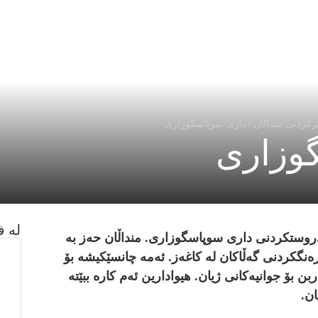
ركردنى منداڵان
/
دارى سوپاسگوزارى
وزارى
لە ف
 دروستكردنى دارى سوپاسگوزارى. منداڵان حه‌ز به‌
‌نگكردنى گه‌ڵاكان له‌ كاغه‌ز. ئه‌مه‌ چانسێكيشه‌ بۆ
ن بۆ جوانيه‌كانى ژيان. هيوادارين ئه‌م كاره‌ ببێته‌
ان.