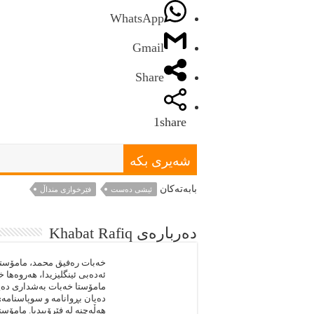
WhatsApp
Gmail
Share
1
share
شەيرى بكە
بابەتەكان
ئيشى ده‌ست
فێرخوازى منداڵ
دەربارەى Khabat Rafiq
خه‌بات ره‌فيق محمد، مامۆستاى
مامۆستا خه‌بات به‌شدارى ده‌
ده‌يان بڕوانامه‌ و سوپاسنامه‌ى
هه‌ڵه‌چنه‌ له‌ فێرۆپيديا. مامۆس