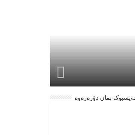
ەیسبوک بمان دۆزەرەوە