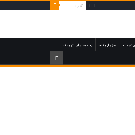
 ئێمە
هەژمارەکەم
په‌يوه‌نديمان پێوه‌ بكه‌‌