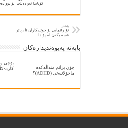
كۆتايدا ئه‌و ده‌ڵێت: تۆ دوو ده
پێشتر
نۆ ڕێنمايى بۆ خوێندکاران تا زیاتر
قسە بکەن لە پۆلدا
بابەتە پەيوەنديدارەكان
بۆچى و 
چۆن بزانم منداڵەکەم
كارده‌ك
ماخۆلانیەتی (ADHD)؟