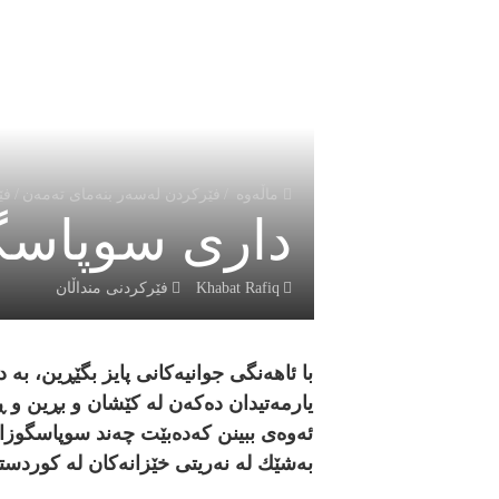
ماڵەوە
/
فێركردن لەسەر بنەماى تەمەن
/
فێ
دارى سوپاسگ
Khabat Rafiq
فێركردنى منداڵان
با ئاهه‌نگ
ى جوانيه‌كانى پايز بگێڕين، به‌
يارمه‌تيدان ده‌كه‌ن له‌ كێشان و بڕين و ڕه
ئه‌وه‌ى ببينن كه‌ده‌بێت چه‌ند سوپاسگوزارب
به‌شێك له‌ نه‌ريتى خێزانه‌كان له‌ كوردست