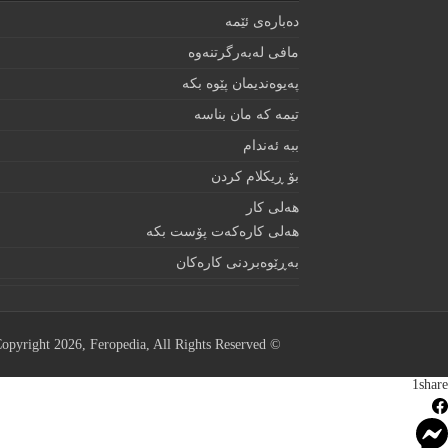
دەبارەى ئێمە
مافى لەبەرگرتنەوە
په‌يوه‌نديمان پێوه‌ بكه‌‌
تيمه كه مان بناسه
ببه‌ ئه‌ندام
بۆ ڕيكلام كردن
هه‌لی كار
هەلی کارەکەت پۆست بکە
به‌ڕێوه‌بردنى كاره‌كان
© Copyright 2026, Feropedia, All Rights Reserved
1
share