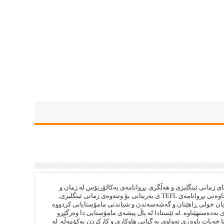
 زمانى ئينگليزى و هه‌ڵگرى بڕوانامه‌ى به‌كالۆريۆس له‌ زمان و
ئه‌ده‌بى ئينگليزيدا، هه‌روه‌ها خاوه‌نى بڕوانامه‌ى TEFL ى به‌ريتانى بۆ وتنه‌وه‌ى زمانى ئينگليزى.
يان خولى ڕاهێنان و گه‌شه‌سه‌ندن و شياندنى مامۆستايانى كردووه‌
 به‌ده‌ستهێناوه‌. له‌ ئێستادا له‌ پاڵ پيشه‌ى مامۆستايى دا وه‌رگێڕو
تا خه‌بات باوه‌ڕى ته‌واوى به‌ گيانى هاوكارى و كاركردن به‌كۆمه‌ڵه‌. له‌