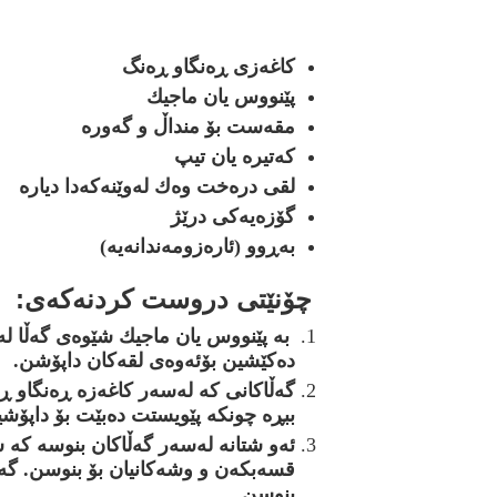
كاغه‌زى ڕه‌نگاو ڕه‌نگ
پێنووس يان ماجيك
مقه‌ست بۆ منداڵ و گه‌وره‌
كه‌تيره‌ يان تيپ
لقى دره‌خت وه‌ك له‌وێنه‌كه‌دا دياره‌
گۆزه‌يه‌كى درێژ
به‌ڕوو (ئاره‌زومه‌ندانه‌يه‌)
چۆنێتى
دروست
كردنه‌كه‌ى
:
ده‌كێشين بۆئه‌وه‌ى لقه‌كان داپۆشن.
گه‌ڵاكان
ى
كه‌ له‌سه‌ر كاغه‌زه‌ ڕه‌نگاو ڕ
ببڕه‌ چونكه‌ پێويستت ده‌بێت بۆ داپۆشي
ئه‌و شتانه‌ له‌سه‌ر گه‌ڵاكان بنوسه‌ كه
قسه‌بكه‌ن و وشه‌كانيان بۆ بنوسن. گه‌ر
بنوسن.