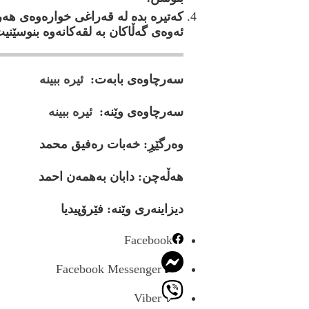
كه‌تيره‌ بده‌ له‌ قه‌راغى خواره‌وه‌ى هه‌
ئه‌وه‌ى گه‌ڵاكان به‌ لقه‌كانه‌وه‌ بنوسێني
سه‌رچاوه‌ى بابه‌ت:
ئيره ببينه
سه‌رچاوه‌ى وێنه‌:
ئيره ببينه
وه‌رگێڕِ: خه‌بات ره‌فيق محمد
هه‌ڵه‌چن: دابان به‌همه‌ن احمد
ديزاينەرى وێنە: فێرۆپيديا
Facebook
Facebook Messenger
Viber