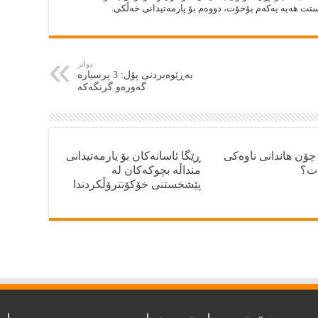
‌ستت هه‌يه‌ يه‌كه‌م بۆخۆت، دووه‌م بۆ يارمه‌تيدانى خه‌ڵكى.
دواتر
به‌ڕێوه‌بردنی پۆل: 3 پرسیاره‌
گه‌وره‌و گرنگه‌كه
چۆن هاندانى ناوه‌كى
ڕێگا ئاسانەکان بۆ یارمەتیدانی
ات؟
منداڵە بچوکەکان لە
پێشخستنی خۆکۆنترۆڵکردندا