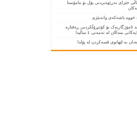
اڵی خێرای به‌ڕێوه‌بردنی پۆل بۆ مامۆستا
ه‌كان
 خووه‌ باشه‌كه‌ی وانه‌بێژی
 ئامۆژگاریەک بۆ کۆنتڕۆڵکردنی ڕەفتارە
ەکانی منداڵان لە تەمەنی ٤ ساڵیدا
دان بە لێهاتوی قسەکردن لە پۆلدا