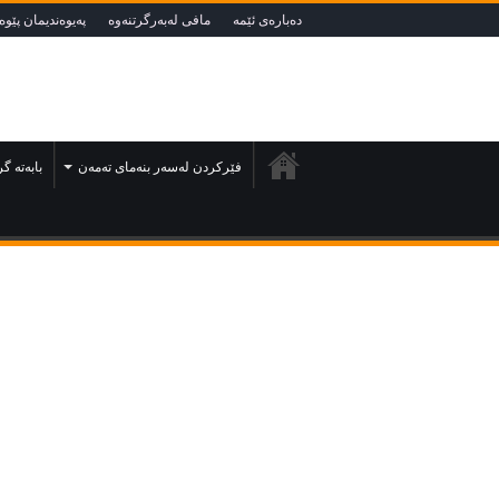
دەبارەى ئێمە
مافى لەبەرگرتنەوە
په‌يوه‌نديمان پێوه‌ 
فێركردن لەسەر بنەماى تەمەن
بابەتە گ