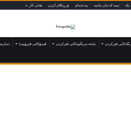
بكه‌‌
تيمه كه مان بناسه
ببه‌ ئه‌ندام
بۆ ڕيكلام كردن
هه‌لی كار
رنگەكانى فێركردن
بابەتە بەربڵاوەكانى فێركردن
ڤيديۆكانى فێرۆپيديا
دەبارەى