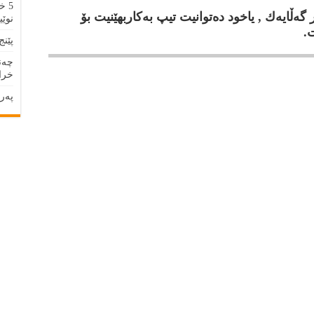
5 خ
ر گه‌ڵايه‌ك , ياخود ده‌توانيت تيپ به‌كاربهێنيت بۆ
نوێی
ت.
پێنج
چەند
خراپ
پەرە