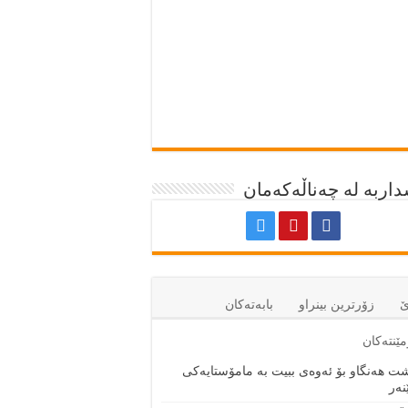
اربە لە چەناڵەکەمان
ێ
زۆرترين بينراو
بابەتەكان
ێنتەكان
ت هەنگاو بۆ ئەوەی ببیت بە مامۆستایەکی
نەر