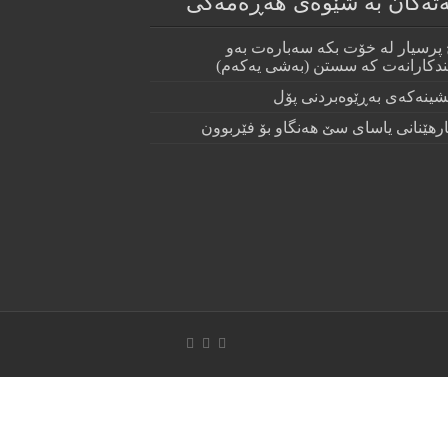
ەتەکان بە شێوەی هەڕەمەکی
 پرسيار له‌ خۆت بكه‌ سه‌باره‌ت به‌و
دكارانه‌ت كه‌ سستن (به‌شى يه‌كه‌م)
رهێنانی یاسای سێ هەنگاو بۆ فێربوون