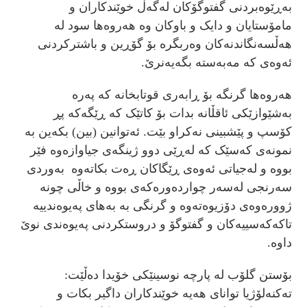
بەڕێوەبردنی گفتوگۆکان لەگەڵ خوێندکاران و
مامۆستایان و دایک و باوکان وە هەروەها سود لە
هەڵسەنگاندنەکان وەربگرە بۆ گۆڕین و باشترکردنی
ئەوەی کە مەبەستە بگەیەنرێ.
هەروەها گرنگە بۆ ڕابەری قوتابخانە کە پەرە
بەشێوازێکی ئاقڵانە بدات بۆ کاتێک کە ڕێگەکە پڕ
کۆسپ و پێشبینی نەکراو بێت. ئەتوانین (بین) بکەین بە
نمونەی کەسێک کە لەڕێی دوو ژینگەی جیاوازەوە فێر
بووە و لەجیاتی ئەوەی ڕێگاکان ڕەت بکاتەوە بەوردی
سەرنجی لەسەر چواردەورەکەی بووە و خاڵی چونە
ژوورەوەی دۆزیوەتەوە و گرنگی بە بەهای پەیوەندییە
تاکەکەسییەکان و گفتوگۆ و دروستکردنی پەیوەندی نوێ
داوە.
بۆستن گلۆب لە پارچە نوسینێکی خۆیدا دەڵێت:
تەکنەلۆژیا توانای هەیە خوێندکاران داگیر بکات و