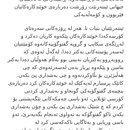
جیهانی ئینتەرنێت زۆرشت دەربارەی خوێندکارەکانیان
فێربوون و کۆمەڵەیەکی
ئینتەرنێتیان بنیات نا. هەر لە ڕۆژەکانی سەرەتای
کۆرسەکەدا خوێندکارەکان پێکەوە کاریان دەکرد و
لەڕێگەی سکایپ و گروپە گفتوگۆییەکانەوە کۆمێنتیان
لەسەر پۆستەکانی یەکتر دەدا، لەگەڵ ئەوەی کە
ڕووبەڕوو یەکتریان نەبینی بوو بەڵام هەوڵیان دەدا یەکتر
بناسن و پێکەوە بڕیار بدەن لەسەرئەوەی کە چی
هەڵبژێرن بۆ بڵاوکردنەوە و چی بەشداری پێ بکەن.
کاتێک پرسیارم لەیەکێک لە خوێندکارەکان کرد دەربارەی
بنچینەی گفتوگۆیەکی گونجاو و بەشداری کردنی
کۆرسی ئۆنلاین، ئەو باسی چەمکەکانی تێگەیشتنی بۆ
کردم کە چ شتێک بەشداری پێ بکەن و چۆن بەشداری
بکەن تاکو گفتوگۆکە بە تەواوی ئەنجام بگەیەنرێ، ئەو
باسی وریایی و بەئاگایی تاکەکەسی کرد لە