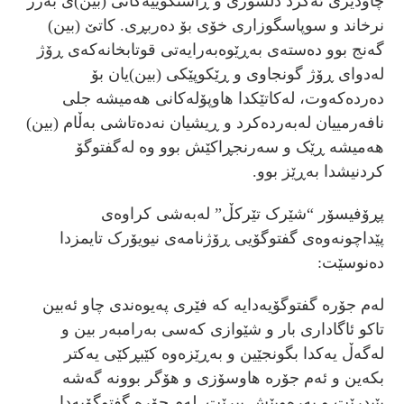
چاودێری ئەکرد دڵسۆزی و ڕاستگۆییەکانی (بین)ی بەرز
نرخاند و سوپاسگوزاری خۆی بۆ دەربڕی. کاتێ (بین)
گەنج بوو دەستەی بەڕێوەبەرایەتی قوتابخانەکەی ڕۆژ
لەدوای ڕۆژ گونجاوی و ڕێکوپێکی (بین)یان بۆ
دەردەکەوت، لەکاتێکدا هاوپۆلەکانی هەمیشە جلی
نافەرمییان لەبەردەکرد و ڕیشیان نەدەتاشی بەڵام (بین)
هەمیشە ڕێک و سەرنجڕاکێش بوو وە لەگفتوگۆ
کردنیشدا بەڕێز بوو.
پڕۆفیسۆر “شێرک تێرکڵ” لەبەشی کراوەی
پێداچونەوەی گفتوگۆیی ڕۆژنامەی نیویۆرک تایمزدا
دەنوسێت:
لەم جۆرە گفتوگۆیەدایە کە فێری پەیوەندی چاو ئەبین
تاکو ئاگاداری بار و شێوازی کەسی بەرامبەر بین و
لەگەڵ یەکدا بگونجێین و بەڕێزەوە کێبڕکێی یەکتر
بکەین و ئەم جۆرە هاوسۆزی و هۆگر بوونە گەشە
پێبدرێت و بەرەوپێش ببرێت. لەم جۆرە گفتوگۆیەدا