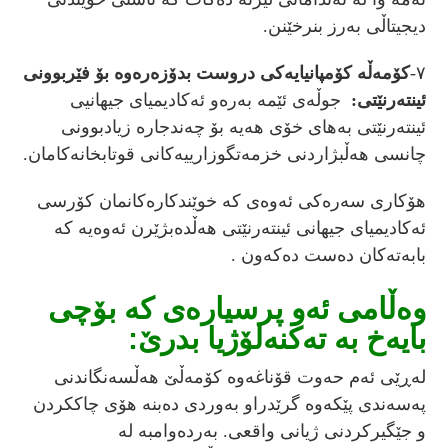
دیجیتاڵی بەرز بنرخێنن.
٧-
کۆمەڵە کۆمپانیایەکی دروست بدۆزەرەوە بۆ فێربوونی
ئینتەرنێتی:
جوڵەی ئێمە بەرەو ئەکادیمیای جیهانیی
ئینتەرنێتی بەهای خۆی هەیە بۆ چەندجارە زیادبوونی
چانسی هەڵبژاردنی خزمەتگوزارییەکانی قوتابخانەکامان.
هۆکاری سەرەکی ئەوەی کە خوێندکارەکانمان کۆرسی
ئەکادیمیای جیهانی ئینتەرنێتی هەڵدەبژێرن ئەوەیە کە
بابەتەکان دەست دەکەون .
وەڵامی ئەو پرسیارەی کە بۆچی
بایەخ بە تەکنەلۆژیا بدرێ:
لەڕێی ئەم حەوت قۆناغەوە کۆمەڵێ هەڵسەنگاندنی
پەسەندی پێکەوە گرێدراو بەوردی دەبنە هۆی چاککردن
و جێگیرکردنی ژیانی واقعی. بەردەوامبە لە