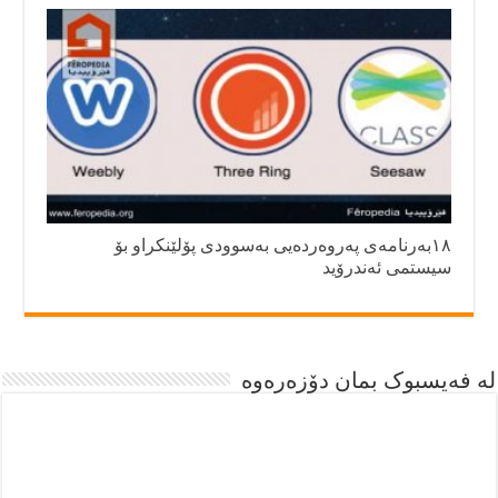
١٨بەرنامەی پەروەردەيی بەسوودی پۆلێنکراو بۆ
سيستمى ئەندرۆيد
لە فەیسبوک بمان دۆزەرەوە