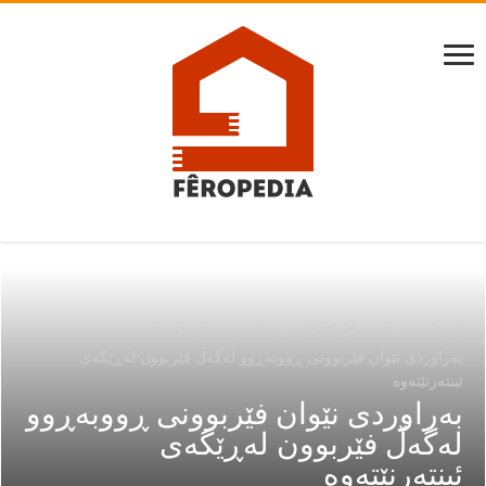
ماڵەوە
/
بابەتە گرنگەكانى فێركردن
/
تەكنەلۆژيا و پەروەردە
/
بەراوردی نێوان فێربوونی ڕووبەڕوو لەگەڵ فێربوون لەڕێگەی
ئینتەرنێتەوە
بەراوردی نێوان فێربوونی ڕووبەڕوو
لەگەڵ فێربوون لەڕێگەی
ئینتەرنێتەوە