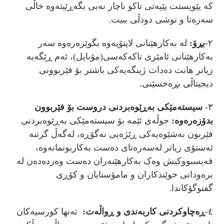
کە پێویستت پێیەتی تاکو ناچار نەبی بگەڕێیتەوە خاڵی
سەرەتا و توشی دودڵی ببیت.
٢-
بڕۆ:
لە بەکارهێنانی لاپتۆپەوە بگوێزەرەوە سەر
بەکارهێنانی ئامێری تاکەکەسی(مۆبایل)، ئەم ڕێگەیە
زیاتر هانت دەدات ژینگەیەکی باشتر بۆ فێربوونی
دیجیتاڵی بڕەخسێنی.
٣-
سیستەمێکی بەڕێوەبردنی دروست بۆ فێربوون
بدۆزەرەوە:
جوڵەی ئێمە بۆ سیستەمێکی بەڕێوەبردنی
فێربون بەشێوەیەکی ڕێژەیی نەگۆڕە، لەگەڵ گرتنە
ئەستۆی زیاتر لەسەرەتای دەست بەکاربونمانەوە،
فەیسبووکیش وەک بەکارهێنەران دەست وەردەدەن لە
برەودانی خوێندکاران و مامۆستایان و کۆڕی
گفتوگۆکاندا.
٤-
ڕەچاوکردنی کاربەندی و ڕواڵەت:
تەنها کورسیەکان