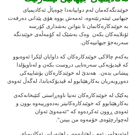
خوێندنگەکەمان لەم دواییانەدا چوەپاڵ ئەکادیمیای
جیهانیی ئینتەرنێتەوە، ئەمەش بووە هۆی پێدانی دەرفەت
بە خوێندکارەکانمان تا بتوانن بەشداری کۆرسە
ئۆنلاینەکان بکەن وەک بەشێک لە کۆمەڵەی خوێندنگە
سەربەخۆ جیهانییەکان.
یەکەم چالاکی خوێندکارەکان کە داوایان لێکرا ئەوەبوو
کە ڤیدیۆیەکی سەرەتایی دروست بکەن و لەناوپۆلدا
پیشانی بدەن. هەندێ لە خوێندکارەکان بۆشاییەکی
دەوروبەریان بەکارهێنابوو لە ڤیدیۆکەیاندا، لەگەڵ ئەوەی
یەکێک لە خوێندکارەکان تەنیا ناوەڕاستی کتێبخانەکەی
بەکارهێنابوو کە خوێندکارەکانیتر بەدەورییەوە بوون و
ئەوەی ڕوون ئەکردەوە کە “ئەمەوێ ئەوان
لەچوارچێوەی خۆمەوە من ببینن”.
لەئەنجامی ئەم ڕاهێنانەوە، ڕاهێنەرانی ئەکادیمیای