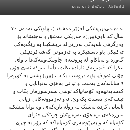
Ala Faraj
تەكنەلۆژيا و پەروەردە
لە فیلمی(پزیشکی لەژێر مەشقدا)، پیاوێکی تەمەن ٧٠
ساڵ کە ناوی(بین)ە خەریکی مەشق و بەجێهێنانە بۆ
وەرگرتنی پلەیەکی بەرزتر لە پزیشکیدا بە ڕێگەیەکی
تەکنیکی باو دەستیکرد بە ئەزمونی گەشەکردنێکی
گەورە و لەناکاو. لە پڕۆسەی چاوپێکەوتنەکەدا داوای
لێکرا کە ڤیدیۆیەک ئامادە بکات، دڵنیا نەبوکە ئەبێ چۆن
چۆنی ئەو ڤیدیۆیە دروست بکات، (بین) پشتی بە کوڕەزا
٩ ساڵانەکەی بەست و توانی بەهۆی بەتوانایی و
کەسایەتییەوە کۆمپانیاکە توشی سەرسوڕمان بکات و
ئیشەکەی دەست بکەوێ. ئەو ئەزموونەکانی ژیانی
ئاسایی کردە بەشێک لە ڕۆڵە تازەکەی، وە توانا مێشکیە
بەرزەکەی بوە هۆی بەرەوپێش چونێکی خێرای
کۆمپانیاکە و بەڕێوەبەری کۆمپانیاکە کە زۆر بە چڕی