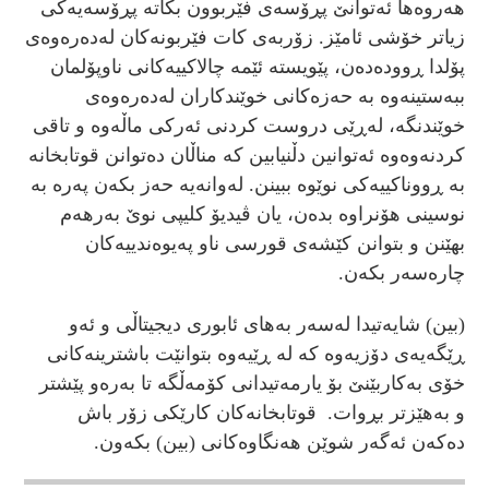
هەروەها ئەتوانێ پڕۆسەی فێربوون بکاتە پڕۆسەیەکی
زیاتر خۆشی ئامێز. زۆربەی کات فێربونەکان لەدەرەوەی
پۆلدا ڕوودەدەن، پێویستە ئێمە چالاکییەکانی ناوپۆلمان
ببەستینەوە بە حەزەکانی خوێندکاران لەدەرەوەی
خوێندنگە، لەڕێی دروست کردنی ئەرکی ماڵەوە و تاقی
کردنەوەوە ئەتوانین دڵنیابین کە مناڵان دەتوانن قوتابخانە
بە ڕووناکییەکی نوێوە ببینن. لەوانەیە حەز بکەن پەرە بە
نوسینی هۆنراوە بدەن، یان ڤیدیۆ کلیپی نوێ بەرهەم
بهێنن و بتوانن کێشەی قورسی ناو پەیوەندییەکان
چارەسەر بکەن.
(بین) شایەتیدا لەسەر بەهای ئابوری دیجیتاڵی و ئەو
ڕێگەیەی دۆزیەوە کە لە ڕێیەوە بتوانێت باشترینەکانی
خۆی بەکاربێنێ بۆ یارمەتیدانی کۆمەڵگە تا بەرەو پێشتر
و بەهێزتر بڕوات. قوتابخانەکان کارێکی زۆر باش
دەکەن ئەگەر شوێن هەنگاوەکانی (بین) بکەون.