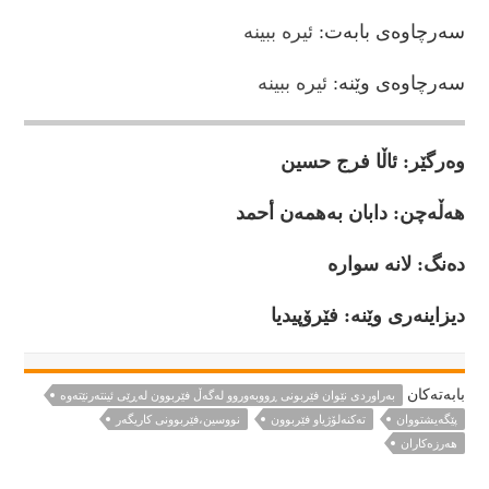
سەرچاوەی بابەت:
ئيره ببينه
سەرچاوەی وێنە:
ئيره ببينه
وەرگێر: ئاڵا فرج حسین
هەڵەچن: دابان بەهمەن أحمد
ده‌نگ: لانه‌ سواره
دیزاینەری وێنە: فێرۆپيديا
بابەتەكان
بەراوردی نێوان فێربونی ڕووبەوروو لەگەڵ فێربوون لەڕێی ئینتەرنێتەوە
پێگەيشتووان
تەكنەلۆژياو فێربوون
نووسين،فێربوونى كاريگەر
هەرزەكاران