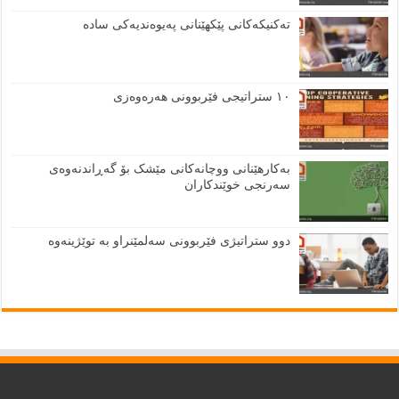
تەکنیکەکانی پێکهێنانی پەیوەندیەکی سادە
١٠ ستراتیجی فێربوونی هەرەوەزی
بەکارهێنانی ووچانەکانی مێشک بۆ گەڕاندنەوەی
سەرنجی خوێندکاران
دوو ستراتیژی فێربوونی سەلمێنراو بە توێژینەوە