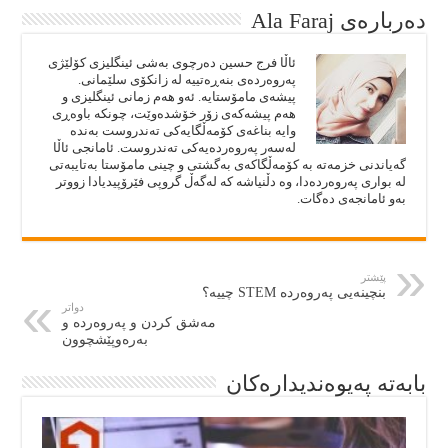
دەربارەى Ala Faraj
ئاڵا فرج حسین دەرچوی بەشی ئینگلیزی کۆلێژی
پەروەردەی بنەڕەتییە لە زانکۆی سلێمانی.
پیشەی مامۆستایە. ئەو هەم زمانی ئینگلیزی و
هەم پیشەکەی زۆر خۆشدەوێت، چونکە باوەڕی
وایە بناغەی کۆمەڵگایەکی تەندروست بەندە
لەسەر پەروەردەیەکی تەندروست. ئامانجی ئاڵا
گەیاندنی خزمەتە بە کۆمەڵگاکەی بەگشتی و چینی مامۆستا بەتایبەتی
لە بواری پەروەردەدا، وە دڵنیاشە کە لەگەڵ گروپی فێرۆپیدیادا زووتر
بەو ئامانجەی دەگات.
پێشتر
بنچینەیی پەروەردە STEM چییە؟
دواتر
مەشق کردن و پەروەردە و
بەرەوپێشچوون
بابەتە پەيوەنديدارەكان