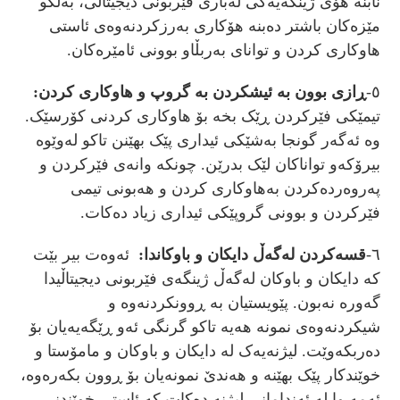
نابنە هۆی ژینگەیەکی لەباری فێربونی دیجیتاڵی، بەڵکو
مێزەکان باشتر دەبنە هۆکاری بەرزکردنەوەی ئاستی
هاوکاری کردن و توانای بەربڵاو بوونی ئامێرەکان.
٥-
ڕازی بوون بە ئیشکردن بە گروپ و هاوکاری کردن:
تیمێکی فێرکردن ڕێک بخە بۆ هاوکاری کردنی کۆرسێک.
وە ئەگەر گونجا بەشێکی ئیداری پێک بهێنن تاکو لەوێوە
بیرۆکەو تواناکان لێک بدرێن. چونکە وانەی فێرکردن و
پەروەردەکردن بەهاوکاری کردن و هەبونی تیمی
فێرکردن و بوونی گروپێکی ئیداری زیاد دەکات.
٦-
قسەکردن لەگەڵ دایکان و باوکاندا:
ئەوەت بیر بێت
کە دایکان و باوکان لەگەڵ ژینگەی فێربونی دیجیتاڵیدا
گەورە نەبون. پێویستیان بە ڕوونکردنەوە و
شیکردنەوەی نمونە هەیە تاکو گرنگی ئەو ڕێگەیەیان بۆ
دەربکەوێت. لیژنەیەک لە دایکان و باوکان و مامۆستا و
خوێندکار پێک بهێنە و هەندێ نمونەیان بۆ ڕوون بکەرەوە،
ئەمە وا لە ئەندامانی لیژنە دەکات کە ئاستی خوێندنی