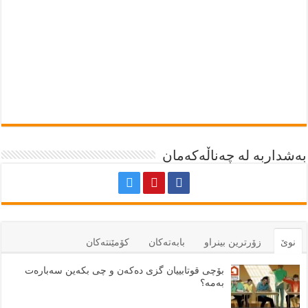
بەشداربە لە چەناڵەکەمان
نوێ
زۆرترين بينراو
بابەتەكان
كۆمێنتەكان
بۆچی قوتابییان گزی دەکەن و چی بکەین سەبارەت
بەمە؟