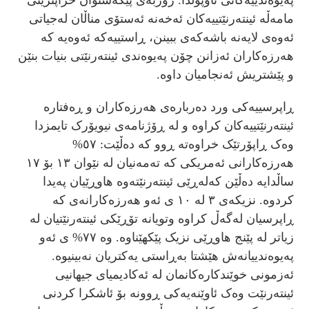
پەیوەندییەکانی ناوپۆلدا. زۆربەی پێگەشتوان خراپترینی
مامەڵە ئینتەرنێتییەکان ئەخەنە ئەستۆی مناڵان لەجیاتی
ئەوەی لایەنە باشەکەی ببینن، ڕاستییەکە ئەوەیە کە
هەرزەکاران ئەزانن چۆن پەیوەندی ئینتەرنێتی بنیات بنێن
و پێشتریش ئەنجامیان داوە.
ڕاپرسییەکی ورد دەربارەی هەرزەکاران و ڕەفتارە
ئینتەرنێتییەکان کراوە و لە ڕۆژنامەی نیویۆرک تایمزدا
وەک ڕاپۆرتێک خراوەتە ڕوو کە دەڵێت: ٥٧%
هەرزەکارانی ئەمریکی کە تەمەنیان لە نێوان ١٣ بۆ ١٧
ساڵدایە دەڵێن کەلەڕێی ئینتەرنێتەوە هاوڕێیان پەیدا
کردوە. نزیکەی ٣ لە ١٠ ی ئەو هەرزەکارانەی کە
ڕاپرسیان لەگەڵ کراوە وتویانە تۆڕێکی ئینتەرنێتیان لە
زیاتر لە پێنج هاوڕێی نزیک پێکهێناوە. وە ٧٧% ی ئەو
پەیوەندییانەش هێشتا بەڕاستی یەکتریان نەبینیوە.
ئەزمونی خوێندکارەکانمان لە ئەکادیمیای جیهانیی
ئینتەرنێت وەک ئاوێنەیەکی ڕوونە بۆ ئاشکرا کردنی