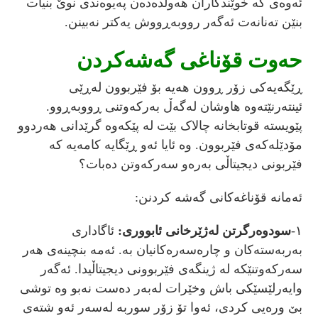
ئەوەی کە خوێندکاران هەوڵدەدەن پەیوەندی نوێ بنیات
بنێن تەنانەت ئەگەر رووبەڕووش یەکتر نەبینن.
‌حەوت قۆنا‌غی گەشەکردن
ڕێگەیەکی زۆر ڕوون هەیە بۆ فێربوون لەڕێی
ئینتەرنێتەوە هاوشان لەگەڵ بەرکەوتنی ڕووبەڕوو.
پێویستە قوتابخانە چالاک بێت لە پێکەوە گرێدانی هەردوو
مۆدێلەکەی فێربوون. وە ئایا ئەو ڕێگایە کامەیە کە
فێربونی دیجیتاڵی بەرەو سەرکەوتن دەبات؟
ئەمانە قۆناغەکانی گەشە کردنن:
١-
سودوەرگرتن لەژێرخانی ئابووری:
ئاگاداری
بەربەستەکان و چارەسەرەکانیان بە. ئەمە بنچینەی هەر
سەرکەوتنێکە لە ژینگەی فێربوونی دیجیتاڵیدا. ئەگەر
وایەرلێسێکی باش وخێرات لەبەر دەست نەبو وە توشی
بێ ورەیی کردی، ئەوا تۆ زۆر سوربە لەسەر ئەو شتەی