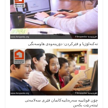
تەکنەلۆژیا و فێرکردن: دۆزینەوەی هاوسەنگی
چۆن قوتابییە سەرەتاییەکانمان فێری سەلامەتی
ئینتەرنێت بکەین