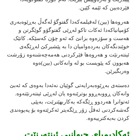
فێردەبین کە ئێمە کێین.
هەروەها (بین) لەفیلمەکەدا گفتوگۆ لەگەڵ بەڕێوەبەری
کۆمپانیاکەدا ئەکات تاکو لەڕێی گفتوگۆو گوێگرتن و
هەست و سۆزەوە بزانێ کە ئەو چۆن کەسێکە. کاتێک
خوێندنگەکان بەردەوامیان دا بە پێشبرکێ لەڕێگەی
ئینتەرنێت و هەروەها فێرکردنی هەمەچەشنەوە زۆرشت
هەبوون کە پێویست بو لە وانەکانی (بین)ەوە
وەربگیرێن.
دەستەی بەڕێوەبەرایەتی گوێیان نەئەدا بەوەی کە ئەبێ
وانەکان ڕووبەڕوو بوترێنەوە یان لەڕێی ئینتەرنێتەوە.
ئەتوانرا هەردوو ڕێگەکە بەکاربهێنرێت، بەپێی
گەشەکردنی ئەقڵ زۆر ڕێگەیتر ئەکرێتەوە بۆ پەیوەندی
کردن بەیەکترییەوە.
ئەکادیمیای جیهانیی ئینتەرنێت