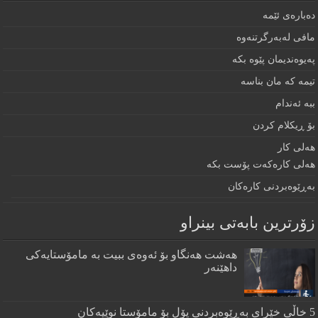
دەبارەى ئێمە
مافى لەبەرگرتنەوە
په‌يوه‌نديمان پێوه‌ بكه‌‌
تيمه كه مان بناسه
ببه‌ ئه‌ندام
بۆ ڕيكلام كردن
هه‌لی كار
هەلی کارەکەت پۆست بکە
به‌ڕێوه‌بردنى كاره‌كان
زۆرترين بابه‌تى بينراو
هەشت هەنگاو بۆ ئەوەی ببیت بە مامۆستایەکی
داهێنەر
5 خاڵی خێرای به‌ڕێوه‌بردنی پۆل بۆ مامۆستا نوێیه‌كان