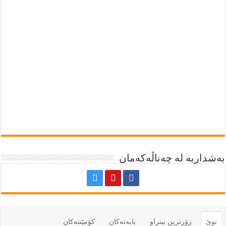
بەشداربە لە چەناڵەکەمان
نوێ
زۆرترين بينراو
بابەتەكان
كۆمێنتەكان