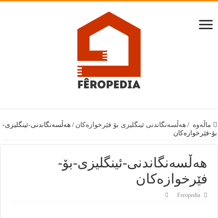
ماڵەوە
/
هەڵسەنگاندنی ئینگلیزی بۆ فێرخوازەکان
/
هەڵسەنگاندنی-ئینگلیزی-
بۆ-فێرخوازەکان
هەڵسەنگاندنی-ئینگلیزی-بۆ-
فێرخوازەکان
Feropedia