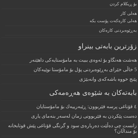
بۆ ڕيكلام كردن
هه‌لی كار
هەلی کارەکەت پۆست بکە
به‌ڕێوه‌بردنى كاره‌كان
زۆرترين بابه‌تى بينراو
هەشت هەنگاو بۆ ئەوەی ببیت بە مامۆستایەکی داهێنەر
5 خاڵی خێرای به‌ڕێوه‌بردنی پۆل بۆ مامۆستا نوێیه‌كان
پێنج خووه‌ باشه‌كه‌ی وانه‌بێژی
بابەتەکان بە شێوەی هەڕەمەکی
٤ قۆناغى پرسە فێربوون: ڕێبەرييەك بۆ مامۆستايان
دەست پێكردن بە فێربوونى زمان لەسەر بنەماى يارى
زانست چی دەڵێت دەربارەی سود و گرنگی قۆناغی پێش قوتابخانە
بۆ منداڵان؟