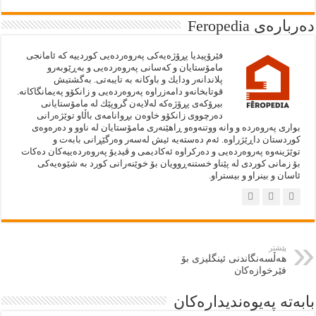
دەربارەى Feropedia
فێرۆپيديا پڕۆژەيەكى په‌روه‌رده‌يى كوردييە كە ئامانجى
مامۆستايان و كەسانى پەروەردەيى و بەڕێوبەرو
پلاندانەر ودايك و باوكانە بە تايبەتى. به‌گشتيش
قوتابخانەو دامەزراوە پەروەردەيى و زانكۆو پەيمانگاكانە.
بيرۆكەى پڕۆژەكە لەلايەن گروپێك لە مامۆستايانى
دەرچووى زانكۆو خاوەن بڕوانامەى باڵاو توێژەرانى
بوارى پەروەردە و وانە ووتنەوەو ڕاهێنەرى مامۆستايان لە ناوو و دەرەوەى
كوردستان داڕێژراوە. ئەم دەستەيه‌ ئيش لەسەر وەرگێڕانى بابەت و
توێژينەوە پەروەردەيى و دەركراوە ئەكاديمى و ڤيديۆ پەروەردەييەكان دەكات
بۆ زمانى كوردى لە پێناو خستنەڕوويان بۆ خوێنەرانى كورد بە شێوەيەكى
ئاسان و بينراو و بيستراو.
پێشتر
هەڵسەنگاندنی ئینگلیزی بۆ
فێرخوازەکان
بابەتە پەيوەنديدارەكان