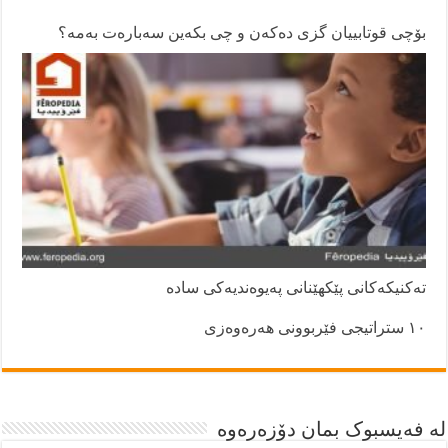
بۆچی قوتابییان گزی دەکەن و چی بکەین سەبارەت بەمە؟
تەکنیکەکانی پێکهێنانی پەیوەندیەکی سادە
١٠ ستراتیجی فێربوونی هەرەوەزی
لە فەیسبوک بمان دۆزەرەوە