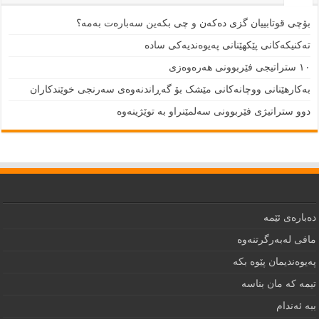
بۆچی قوتابییان گزی دەکەن و چی بکەین سەبارەت بەمە؟
تەکنیکەکانی پێکهێنانی پەیوەندیەکی سادە
١٠ ستراتیجی فێربوونی هەرەوەزی
بەکارهێنانی ووچانەکانی مێشک بۆ گەڕاندنەوەی سەرنجی خوێندکاران
دوو ستراتیژی فێربوونی سەلمێنراو بە توێژینەوە
دەبارەى ئێمە
مافى لەبەرگرتنەوە
په‌يوه‌نديمان پێوه‌ بكه‌‌
تيمه كه مان بناسه
ببه‌ ئه‌ندام