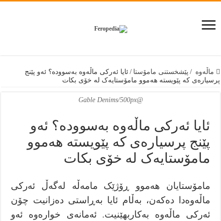
ماڵەوە
/
پێشخستنى مامۆستا
/
ئایا ئەركی ماڵەوە بەسوودە؟ ئەو پێنج
پرسیارەی کە پێویستە هەموو مامۆستایەک لە خۆی بکات
@Gable Denims/500px
ئایا ئەركی ماڵەوە بەسوودە؟ ئەو
پێنج پرسیارەی کە پێویستە هەموو
مامۆستایەک لە خۆی بکات
مامۆستایان هەموو ڕۆژێک مامەڵە لەگەڵ ئەركی
ماڵەوەدا دەكەن، بەڵام ئایا بەڕاستی دەزانیت چۆن
ئەرکی ماڵەوە بەکاربهێنیت. ئەمانەی خوارەوە ئەو