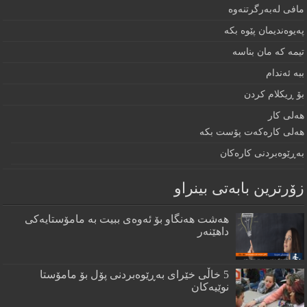
مافى لەبەرگرتنەوە
په‌يوه‌نديمان پێوه‌ بكه‌‌
تيمه كه مان بناسه
ببه‌ ئه‌ندام
بۆ ڕيكلام كردن
هه‌لی كار
هەلی کارەکەت پۆست بکە
به‌ڕێوه‌بردنى كاره‌كان
زۆرترين بابه‌تى بينراو
هەشت هەنگاو بۆ ئەوەی ببیت بە مامۆستایەکی
داهێنەر
5 خاڵی خێرای به‌ڕێوه‌بردنی پۆل بۆ مامۆستا
نوێیه‌كان