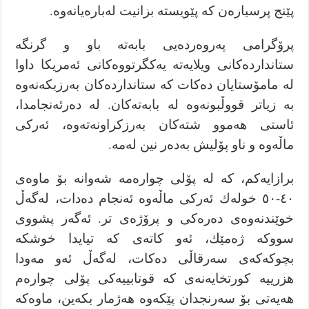
پێنج پرسیارەن کە پێویستە بزانیت لەبارەیانەوە.
پرۆگرامی پەروەردەیی بابەتە باو و گرنگە
ستانداردەکانی ویلایەتە یەکگرتووەکانی ئەمریکا داوا
لە مامۆستایان دەکات كە ستانداردەکان بەرزبکەنەوە
بە زیاتر قووڵبونەوە لە بابەتەکان. لە دەرئەنجامدا،
ئاستی هەموو شتەکان بەرزکراونەتەوە، ئەرکی
ماڵەوە و ناو پۆلیش بەدەر نین لەمە.
برازایەكم، کە لە پۆلی چوارەمە شەوانە بۆ ماوەی
٤٠-٥٠ خولەك ئەركی ماڵەوە ئەنجام دەدات، لەگەڵ
خوێندنەوەی دەرەكی و پرۆژەی تر. ئەگەر پشووی
سووكە ژەمێك، ئەو کاتەی کە تیایدا خوشکە
بچوکەکەی سەرقاڵی دەکات، لەگەڵ ئەو مەودا
هزرییە کورتخایەنەی کە قوتابییەکی پۆلی چوارەم
هەیەتی بۆ سەرنجدان پێکەوە هەژمار بکەین، ماوەکە