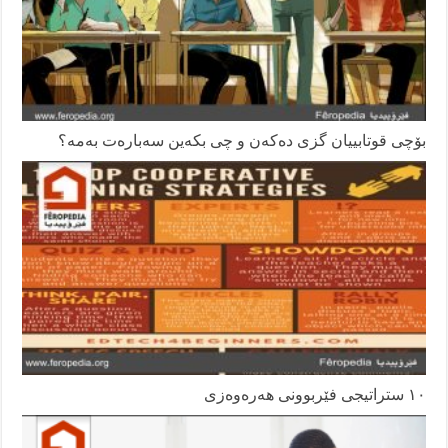
بۆچی قوتابییان گزی دەکەن و چی بکەین سەبارەت بەمە؟
١٠ ستراتیجی فێربوونی هەرەوەزی