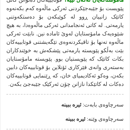
پێویست بۆ جێبەجێکردنی ئەرکی ماڵەوە کەم بکەنەوە
کاتێک زانییان ڕوو لە کوێبکەن بۆ دەستکەوتنی
یارمەتی. لە کاتی ئەنجامدانی ئەركی ماڵەوەدا، بە هیچ
شێوەیەک مامۆستایان لەوێ ئامادە نین. نابێت ئەركی
ماڵەوە تەنها بۆ تاقیكردنەوەی تێگەیشتنی قوتابییەكان
بێت بەڵكو پێویستە یارمەتی پێشکەش بە خوێندکاران
بکات کاتێک کە پێویستیان بوو. پێویستە مامۆستایان
بەستەری وانەی فێرکاری ئۆنلاین بۆ قوتابییەکان دابین
بکەن، وەکو ئەكادیمیای خان، كە ڕێنمایی قوتابییەکان
دەکات لە کاتێکدا نازانن چۆن ئەرکێک جێبەجێ بکەن.
سەرچاوەی بابەت:
ئيره ببينه
ئيره ببينه
سەرچاوەی وێنە: