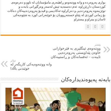
بوارى پەروەردە و وانە ووتنەوەو ڕاهێنەرى مامۆستايان لە ناوو و دەرەوەى
كوردستان داڕێژراوە. ئەم دەستەيه‌ ئيش لەسەر وەرگێڕانى بابەت و
توێژينەوە پەروەردەيى و دەركراوە ئەكاديمى و ڤيديۆ پەروەردەييەكان دەكات
بۆ زمانى كوردى لە پێناو خستنەڕوويان بۆ خوێنەرانى كورد بە شێوەيەكى
ئاسان و بينراو و بيستراو.
پێشتر
ووتنەوەی ئینگلیزی بە فێرخوازانی
خاوەن پێداویستی پەروەردەیی
تایبەت – ئەفسانەکان و ڕاستییەکان
دواتر
وانە ووتنەوەیەکی کاریگەر لە
خوێندنی باڵادا
بابەتە پەيوەنديدارەكان