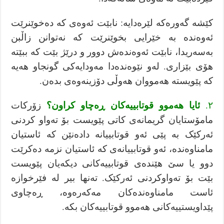
كێشە گەورەکە لێرەدایە: نابێت ئەوەی کە دەخوێنرێت
ئەوەندە بە خێرایی بخوێنرێت کە نەتوانن زاڵبن
بەسەریدا، نابێت ئەوەندەش دوور و درێژ بێت کە ببێتە
هۆی بێزاری. لەو نێوەندەدا مەودایەکی گونجاو هەیە
کە پێویستە هەمووان هەوڵی دۆزینەوەی بدەن.
ئایا هەموو قوتابییەكان ڕەچاو كراون؟
٢.
زۆرکات
مامۆستایان گریمانەی كاتی پێویست بۆ تەواو كردنی
ئەركێک بە پێی ئەو قوتابییانە دادەنێن کە ئاستیان
مامناوەندە، ئەو قوتابییانەی كە ئاستیان نزمە دەكرێت
دوو یا سێ هێندەی قوتابییەکانی دیکەیان پێویست
بێت بۆ تەواوکردنی ئەرکێک. تەنها بیر لە فێرخوازە
ئاست مامناوەندەکان مەکەرەوە، ڕەچاوی
پێداویستییەکانی هەموو قوتابییەکان بکە.