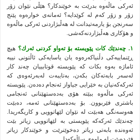
ئەركی ماڵەوە بدرێت بە خوێندکار؟ هێڵی نێوان زۆر
زۆر و زۆر كەم لە كوێدایە؟ ئەمانەی خوارەوە پێنج
سەرنجن بۆ یارمەتیدانت لە هەڵبژاردنی ئەرکی ماڵەوە
و هۆکاری هەڵبژاردنەکەشی.
١. چەندێك كات پێویستە بۆ تەواو كردنی ئەرك؟
هیچ
ڕێنماییەكی دڵنیاكەرەوە یان یاسایەکی ئاڵتونی نییە
ئاماژە بەوە بکات کە پێویستە قوتابییان چەند كار
لەسەر بابەتەكان بكەن، بەتایبەت لەبەرئەوەی کە
ئەرکەکەنیان بە خێرایی جیاواز ئەنجام دەدەن. پێویستە
ئەركی ماڵەوە ببێتە هۆی بەدەستهێنانی ئەنجامی
باشتری فێربوون. بۆ بەدەستهێنانی ئەمە، دەبێت
هەوسەنگی هەبێت لە نێوان لێهاتوویی و كاریگەریدا.
چەندێك ئەركەكە پێویستی بە لێهاتوویی زیاتر بێت
ئەوەندە بابەتی زیاتر دەخوێنرێت و خوێندکار زیاتر
فێردەبێت لە ماوەی ساڵەکەدا.