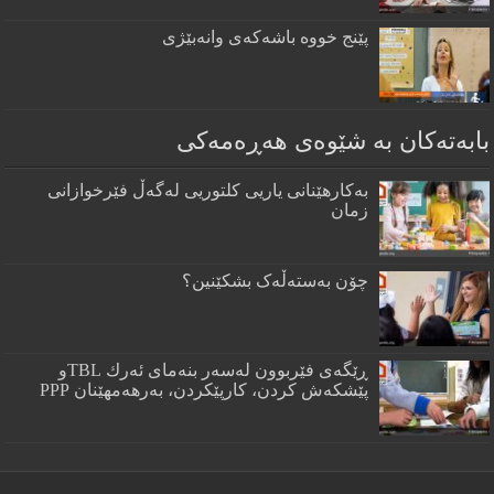
پێنج خووه‌ باشه‌كه‌ی وانه‌بێژی
بابەتەکان بە شێوەی هەڕەمەکی
بەکارهێنانی یاریی کلتوریی لەگەڵ فێرخوازانی
زمان
چۆن بەستەڵەک بشکێنین؟
ڕێگه‌ى فێربوون له‌سه‌ر بنه‌ماى ئه‌رك TBLو
پێشكه‌ش كردن، كارپێكردن، به‌رهه‌مهێنان PPP