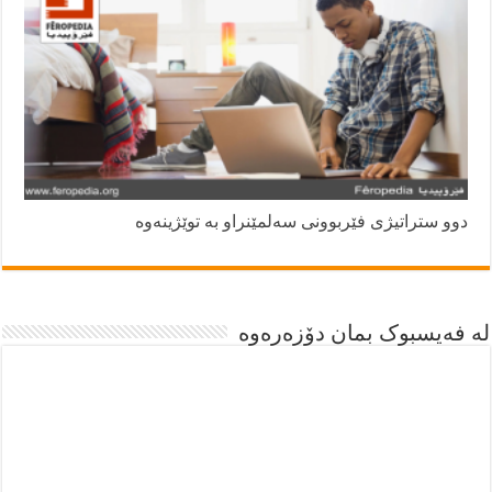
دوو ستراتیژی فێربوونی سەلمێنراو بە توێژینەوە
لە فەیسبوک بمان دۆزەرەوە