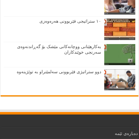
١٠ ستراتیجی فێربوونی هەرەوەزی
بەکارهێنانی ووچانەکانی مێشک بۆ گەڕاندنەوەی
سەرنجی خوێندکاران
دوو ستراتیژی فێربوونی سەلمێنراو بە توێژینەوە
دەبارەى ئێمە