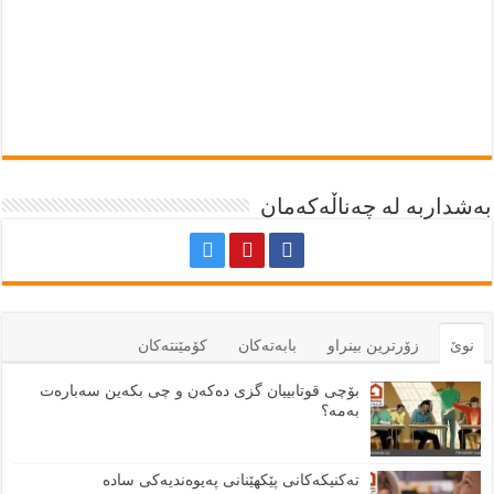
بەشداربە لە چەناڵەکەمان
نوێ
زۆرترين بينراو
بابەتەكان
كۆمێنتەكان
بۆچی قوتابییان گزی دەکەن و چی بکەین سەبارەت
بەمە؟
تەکنیکەکانی پێکهێنانی پەیوەندیەکی سادە