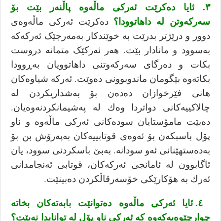
٣. ئایا دەکرێت ئەركی ماڵەوە پاڵنەر بێت بۆ
سەركەوتن لە داهاتوودا؟
دەكرێت ئەرکی ماڵەوەی
دوور و درێژتر بدرێت بە خوێندکار بەمەرجێک ئەركەكە
بەسوود و مانادار بێت. هەر ئەرکێک متمانە دروست
بكات و دەرگای سەرکەوتنی داهاتوویان بەڕوودا
بکاتەوە بێگومان ماندوبوونی دەوێت. ئەركە شیاوەکان
هانی فێرخوازان دەدەن بۆ بەشداریکردن لە
چالاكییەکانی دواتردا وەك لە پەشیمانکردنەوەیان.
دەبێت مامۆستایان سودەكانی ئەركی ماڵەوە و ناو
پۆل باسبکەن بۆ ئەوەی قوتابییەكان بەپەرۆش بن بۆ
بەدەستهێنانی ئەو سودانە. بەبێ باسکردنی سوود، یان
ئاگابوون لە ئامانجی ئەركەكان، قوتابی ئەنجامدانی
ئەرك بە هۆکارێکی خۆسەرقاڵکردن دەبینێت.
٤. ئایا ئەركی ماڵەوە دەتوانێت بابەتەکان بخاتە
چوارچێوەیەکەوە کە ئەرکی ناو پۆل لە توانایدا نەبێت؟