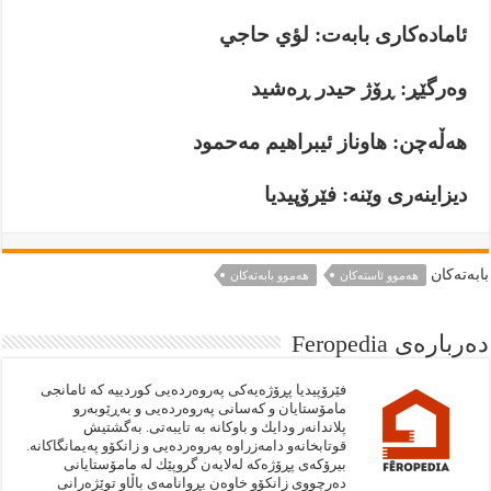
ئامادەکاری بابەت: لؤي حاجي
وەرگێڕ: ڕۆژ حیدر ڕەشید
هەڵەچن: هاوناز ئیبراهیم مەحمود
دیزاینەری وێنە: فێرۆپيديا
بابەتەكان
هەموو ئاستەکان
هەموو بابەتەكان
دەربارەى Feropedia
فێرۆپيديا پڕۆژەيەكى په‌روه‌رده‌يى كوردييە كە ئامانجى
مامۆستايان و كەسانى پەروەردەيى و بەڕێوبەرو
پلاندانەر ودايك و باوكانە بە تايبەتى. به‌گشتيش
قوتابخانەو دامەزراوە پەروەردەيى و زانكۆو پەيمانگاكانە.
بيرۆكەى پڕۆژەكە لەلايەن گروپێك لە مامۆستايانى
دەرچووى زانكۆو خاوەن بڕوانامەى باڵاو توێژەرانى