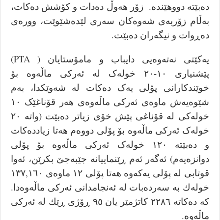
دەبێتە دووهێندە. زۆر هەوڵ دەدات و کۆشش دەكات،
بەڵام زۆربەی شەوەکان سەری لێدەشێوێت، وورەی
دەڕوات و نیگەران دەبێت.
یەكێتی نەتەوەیی دایباب و مامۆستایان ( PTA)
پێشنیاری ١٠-٢٠ خولەک لە ئەرکی ماڵەوە بۆ
خوێندکارانی پۆلی یەک دەكات لە شەوێکدا، بەم
شێوەیەش ماوەی ئەرکی ماڵەوەی هەر قۆناغێک ١٠
خولەکی لە قۆناغی پێش خۆی زیاتر دەبێت (واتە ٢٠
خولەک ئەرکی ماڵەوە بۆ پۆلی دووەم هەتا زیاددەکات
و دەبێتە ١٢٠ خولەک ئەرکی ماڵەوە بۆ پۆلی
دوانزەیەم) ئەگەر ئەم ڕێنماییانە جێبەجێ بكرێن، ئەوا
قوتابی لە پۆلی یەکەوە هەتا پۆلی ١٢ ماوەی ١٣٧,١٦٠
خولەك بە سەردەبات لە ئەنجامدانی ئەركی ماڵەوەدا.
كە دەكاتە ٢٢٨٦ كاتژمێر یان ٩٥ ڕۆژی ڕێك لە ئەرکی
ماڵەوە.