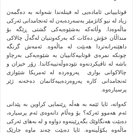
قوتابییانی ئامادەیی لە فینلەندا شەوانە بە دەگمەن
زیاد لە نیو كاتژمێر بەسەردەبەن لە ئەنجامدانی ئەركی
ماڵەوەدا. وڵاتەکە بەشێوەیەكی گشتی ڕێگە بۆ
منداڵان خۆش دەکات كە بەركەوتنیان لەگەڵ چالاکی
داهێنەرانەتردا هەبێت لە ماڵەوە. ئەمەش گرنگە
چونكە نمرەی قوتابیەكانییان بە شێوەیەكی بەرچاو
باشە لە تاقیكردنەوە نێودەوڵەتییەکاندا. زۆر خیزان و
چالاکوانی بواری پەروەردە لە ئەمریكا شێوازی
ئەنجامدانی کارە پەروەردەییەکانمان دەخەنە ژێر
پرسیارەوە.
كەواتە، ئایا ئێمە بە هەڵە ڕێنمایی كراوین بە پێدانی
ئەم هەموو ئەركە؟ بۆ وەڵام دانەوەی ئەم پرسیارە،
دەبێت هەنگاوێك بگەڕێینەوە دواوە و لە بەهای ئەركی
ماڵەوە بکۆڵینەوە. ئایا دەبێت چەند ماوە جارێک