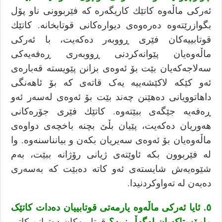
ئەركی ماڵەوە كاتێك كاریگەرە كە فێربوونی ناو پۆل
بگوازرێتەوە دەرەوەی دیوارەکانی قوتابخانە. كاتێك
قوتابییەكان فێری ڕووبەر دەكەیت، با ئەرکی
ماڵەوەیان پێوانەکردنی ڕووبەری ڕەفەیەکی
سەلاجەکەیان بێت بۆ ئەوەی بزانن پێویستە قەبارەی
ئەو کێکە لاکێشەییە یەک قاتەی کە بۆ ئاهەنگی
داهاتوویانی دەهێنن چەند بێت بۆ ئەوەی لەسەر ئەو
ڕەفەیە جێگەی ببێتەوە. كاتێك فێری جۆرەكانی
هەوریان دەكەیت، پێیان بڵێ بچنە باخچەی دواوەی
ماڵەوەیان بۆ ئەوەی سەیریان بکەن و بیانناسنەوە. وا
لە فێربوون بكە ئاوێتەی ژیانی رۆژانە ببێت، بەم
شێوەیەش شایستەی ئەو كاتە دەبێت کە بەسەری
دەبەن لە تەواوكردنیدا.
٥. ئایا ئەرکی ماڵەوە یارمەتی قوتابییان دەدات کاتێک
مامۆستاکەیان لەگەڵ نییە؟
قوتابییەكان دەتوانن کاتی